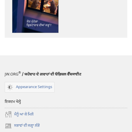
ਪ੍ਰਕਾਸ਼ਨ
ਲਈ
ਡਾਊਨਲੋਡ
ਆਪਸ਼ਨ
ਪਹਿਰਾਬੁਰਜ
ਕੌਣ
ਪੁੱਟੇਗਾ
ਭ੍ਰਿਸ਼ਟਾਚਾਰ
ਦੀਆਂ
ਜੜ੍ਹਾਂ?
®
JW.ORG
/ ਯਹੋਵਾਹ ਦੇ ਗਵਾਹਾਂ ਦੀ ਓਫ਼ਿਸ਼ਲ ਵੈੱਬਸਾਈਟ
Appearance Settings
ਇਕਦਮ ਖੋਲ੍ਹੋ
ਮੈਨੂੰ ਆ ਕੇ ਮਿਲੋ
ਸਭਾਵਾਂ ਦੀ ਜਗ੍ਹਾ ਲੱਭੋ
(opens