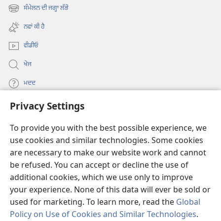
new
ਸੰਮੇਲਨ ਦੀ ਜਗ੍ਹਾ ਲੱਭੋ
(opens
window)
new
ਨਵਾਂ ਕੀ ਹੈ
window)
ਵੀਡੀਓ
ਖੋਜ
ਮਦਦ
Privacy Settings
ਦਾਨ
(opens
new
To provide you with the best possible experience, we
window)
Watchtower ONLINE LIBRARY™
use cookies and similar technologies. Some cookies
(opens
are necessary to make our website work and cannot
new
®
JW Hub
window)
be refused. You can accept or decline the use of
(opens
new
additional cookies, which we use only to improve
®
JW Library
window)
your experience. None of this data will ever be sold or
used for marketing. To learn more, read the
Global
Policy on Use of Cookies and Similar Technologies
.