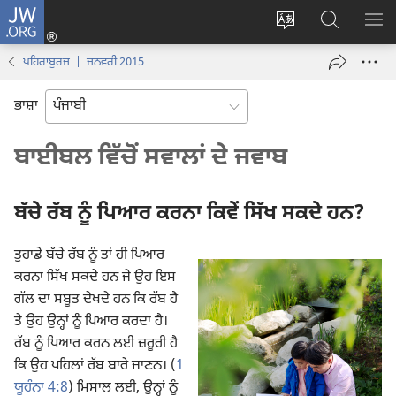
JW.ORG
ਲਾਗ-
ਸਾਈਟ
JW.ORG
ਮੈਨ
ਇਨ
ਦੀ
ʼਤੇ
ਦਿਖ
(opens
ਪਹਿਰਾਬੁਰਜ | ਜਨਵਰੀ 2015
ਭਾਸ਼ਾ
ਖੋਜ
new
ਬਦਲੋ
ਕਰੋ
window)
ਭਾਸ਼ਾ
ਬਾਈਬਲ ਵਿੱਚੋਂ ਸਵਾਲਾਂ ਦੇ ਜਵਾਬ
ਬੱਚੇ ਰੱਬ ਨੂੰ ਪਿਆਰ ਕਰਨਾ ਕਿਵੇਂ ਸਿੱਖ ਸਕਦੇ ਹਨ?
ਤੁਹਾਡੇ ਬੱਚੇ ਰੱਬ ਨੂੰ ਤਾਂ ਹੀ ਪਿਆਰ
ਕਰਨਾ ਸਿੱਖ ਸਕਦੇ ਹਨ ਜੇ ਉਹ ਇਸ
ਗੱਲ ਦਾ ਸਬੂਤ ਦੇਖਦੇ ਹਨ ਕਿ ਰੱਬ ਹੈ
ਤੇ ਉਹ ਉਨ੍ਹਾਂ ਨੂੰ ਪਿਆਰ ਕਰਦਾ ਹੈ।
ਰੱਬ ਨੂੰ ਪਿਆਰ ਕਰਨ ਲਈ ਜ਼ਰੂਰੀ ਹੈ
ਕਿ ਉਹ ਪਹਿਲਾਂ ਰੱਬ ਬਾਰੇ ਜਾਣਨ। (
1
ਯੂਹੰਨਾ 4:8
) ਮਿਸਾਲ ਲਈ, ਉਨ੍ਹਾਂ ਨੂੰ