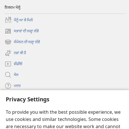
ਇਕਦਮ ਖੋਲ੍ਹੋ
ਮੈਨੂੰ ਆ ਕੇ ਮਿਲੋ
ਸਭਾਵਾਂ ਦੀ ਜਗ੍ਹਾ ਲੱਭੋ
(opens
new
ਸੰਮੇਲਨ ਦੀ ਜਗ੍ਹਾ ਲੱਭੋ
(opens
window)
new
ਨਵਾਂ ਕੀ ਹੈ
window)
ਵੀਡੀਓ
ਖੋਜ
ਮਦਦ
Privacy Settings
ਦਾਨ
(opens
new
To provide you with the best possible experience, we
window)
Watchtower ONLINE LIBRARY™
use cookies and similar technologies. Some cookies
(opens
new
are necessary to make our website work and cannot