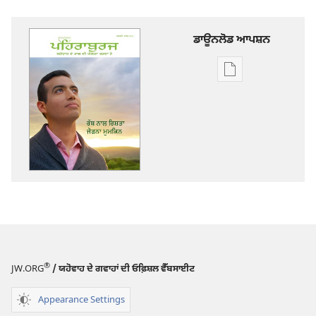
ਡਾਊਨਲੋਡ ਆਪਸ਼ਨ
ਡਿਜੀਟਲ
ਪ੍ਰਕਾਸ਼ਨ
ਲਈ
ਡਾਊਨਲੋਡ
ਆਪਸ਼ਨ
ਪਹਿਰਾਬੁਰਜ
ਰੱਬ
ਨਾਲ
ਰਿਸ਼ਤਾ
ਜੋੜਨਾ
ਮੁਮਕਿਨ
®
JW.ORG
/ ਯਹੋਵਾਹ ਦੇ ਗਵਾਹਾਂ ਦੀ ਓਫ਼ਿਸ਼ਲ ਵੈੱਬਸਾਈਟ
Appearance Settings