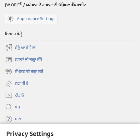
®
JW.ORG
/ ਯਹੋਵਾਹ ਦੇ ਗਵਾਹਾਂ ਦੀ ਓਫ਼ਿਸ਼ਲ ਵੈੱਬਸਾਈਟ
ਤੁਹਾਨੂੰ
ਕੋਈ
Appearance Settings
ਫ਼ਰਕ
ਪੈਂਦਾ
ਇਕਦਮ ਖੋਲ੍ਹੋ
ਹੈ?
ਮੈਨੂੰ ਆ ਕੇ ਮਿਲੋ
ਸਭਾਵਾਂ ਦੀ ਜਗ੍ਹਾ ਲੱਭੋ
(opens
new
ਸੰਮੇਲਨ ਦੀ ਜਗ੍ਹਾ ਲੱਭੋ
(opens
window)
new
ਨਵਾਂ ਕੀ ਹੈ
window)
ਵੀਡੀਓ
ਖੋਜ
ਮਦਦ
Privacy Settings
ਦਾਨ
(opens