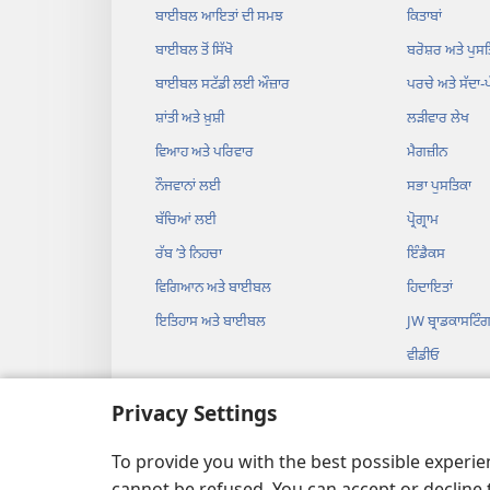
ਬਾਈਬਲ ਆਇਤਾਂ ਦੀ ਸਮਝ
ਕਿਤਾਬਾਂ
ਬਾਈਬਲ ਤੋਂ ਸਿੱਖੋ
ਬਰੋਸ਼ਰ ਅਤੇ ਪੁਸਤ
ਬਾਈਬਲ ਸਟੱਡੀ ਲਈ ਔਜ਼ਾਰ
ਪਰਚੇ ਅਤੇ ਸੱਦਾ-
ਸ਼ਾਂਤੀ ਅਤੇ ਖ਼ੁਸ਼ੀ
ਲੜੀਵਾਰ ਲੇਖ
ਵਿਆਹ ਅਤੇ ਪਰਿਵਾਰ
ਮੈਗਜ਼ੀਨ
ਨੌਜਵਾਨਾਂ ਲਈ
ਸਭਾ ਪੁਸਤਿਕਾ
ਬੱਚਿਆਂ ਲਈ
ਪ੍ਰੋਗ੍ਰਾਮ
ਰੱਬ ʼਤੇ ਨਿਹਚਾ
ਇੰਡੈਕਸ
ਵਿਗਿਆਨ ਅਤੇ ਬਾਈਬਲ
ਹਿਦਾਇਤਾਂ
ਇਤਿਹਾਸ ਅਤੇ ਬਾਈਬਲ
JW ਬ੍ਰਾਡਕਾਸਟਿੰ
ਵੀਡੀਓ
ਸੰਗੀਤ
Privacy Settings
ਆਡੀਓ ਡਰਾਮੇ
ਆਡੀਓ ਬਾਈਬਲ
To provide you with the best possible experi