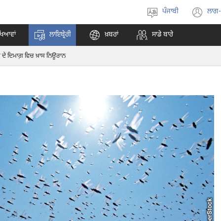
ਪੰਜਾਬੀ
ਲਾਗ
ਭਾਸ਼ਾ
(o
ਚੁਣੋ
ne
ਖਿਆਵਾਂ
ਲਾਇਬ੍ਰੇਰੀ
ਖ਼ਬਰਾਂ
ਸਾਡੇ ਬਾਰੇ
wi
ਡੇ ਦੇ ਦਿਮਾਗ਼ ਵਿਚ ਖ਼ਾਸ ਨਿਊਰਾਨ