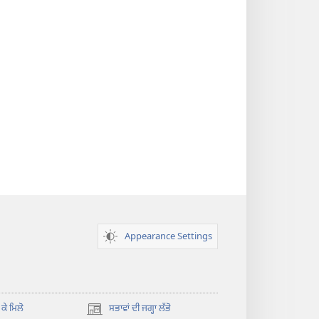
Appearance Settings
 ਕੇ ਮਿਲੋ
ਸਭਾਵਾਂ ਦੀ ਜਗ੍ਹਾ ਲੱਭੋ
(opens