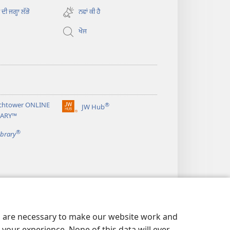
new
ਦੀ ਜਗ੍ਹਾ ਲੱਭੋ
ਨਵਾਂ ਕੀ ਹੈ
window)
ਖੋਜ
chtower ONLINE
®
JW Hub
(opens
RARY™
new
®
window)
ibrary
es are necessary to make our website work and