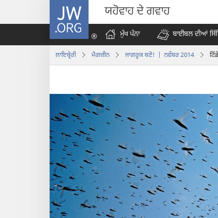
JW.ORG
ਯਹੋਵਾਹ ਦੇ ਗਵਾਹ
ਮੁੱਖ ਪੰਨਾ
ਬਾਈਬਲ ਦੀਆਂ ਸਿੱ
ਲਾਇਬ੍ਰੇਰੀ
ਮੈਗਜ਼ੀਨ
ਜਾਗਰੂਕ ਬਣੋ! | ਨਵੰਬਰ 2014
ਟਿੱ