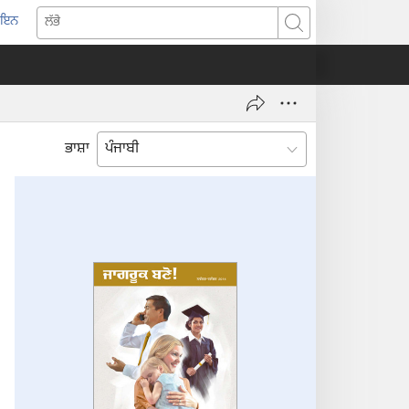
-ਇਨ
pens
ਲੱਭੋ
w
ndow)
ਭਾਸ਼ਾ