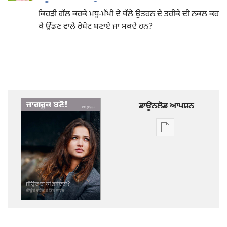
ਕਿਹੜੀ ਗੱਲ ਕਰਕੇ ਮਧੂ-ਮੱਖੀ ਦੇ ਥੱਲੇ ਉਤਰਨ ਦੇ ਤਰੀਕੇ ਦੀ ਨਕਲ ਕਰ
ਕੇ ਉੱਡਣ ਵਾਲੇ ਰੋਬੋਟ ਬਣਾਏ ਜਾ ਸਕਦੇ ਹਨ?
ਡਾਊਨਲੋਡ ਆਪਸ਼ਨ
ਡਿਜੀਟਲ
ਪ੍ਰਕਾਸ਼ਨ
ਲਈ
ਡਾਊਨਲੋਡ
ਆਪਸ਼ਨ
ਜਾਗਰੂਕ
ਬਣੋ!
ਜੀਉਣ