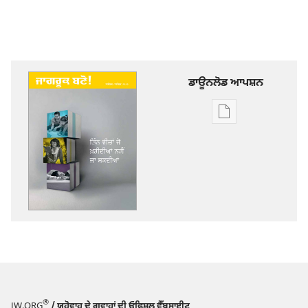
ਡਾਊਨਲੋਡ ਆਪਸ਼ਨ
ਡਿਜੀਟਲ
ਪ੍ਰਕਾਸ਼ਨ
ਲਈ
ਡਾਊਨਲੋਡ
ਆਪਸ਼ਨ
ਜਾਗਰੂਕ
ਬਣੋ!
ਤਿੰਨ
ਚੀਜ਼ਾਂ
ਜੋ
ਖ਼ਰੀਦੀਆਂ
®
JW.ORG
/ ਯਹੋਵਾਹ ਦੇ ਗਵਾਹਾਂ ਦੀ ਓਫ਼ਿਸ਼ਲ ਵੈੱਬਸਾਈਟ