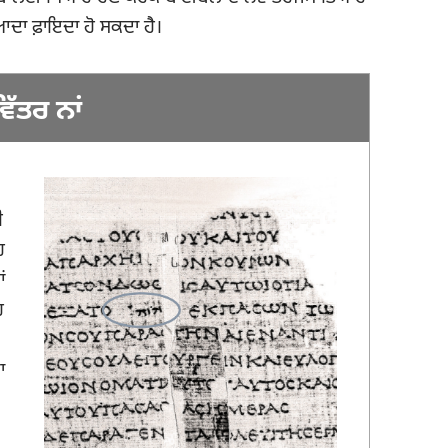
਼ਿਆਦਾ ਫ਼ਾਇਦਾ ਹੋ ਸਕਦਾ ਹੈ।
ੱਤਰ ਨਾਂ
ੀ
ਹ
ਂ
ਹ
ਾ