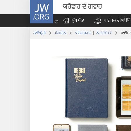
JW.ORG
ਯਹੋਵਾਹ ਦੇ ਗਵਾਹ
ਮੁੱਖ ਪੰਨਾ
ਬਾਈਬਲ ਦੀਆਂ ਸਿੱ
ਲਾਇਬ੍ਰੇਰੀ
ਮੈਗਜ਼ੀਨ
ਪਹਿਰਾਬੁਰਜ | ਨੰ. 2 2017
ਬਾਈਬਲ 