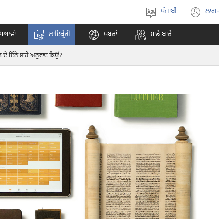
ਪੰਜਾਬੀ
ਲਾਗ
ਭਾਸ਼ਾ
(o
ਚੁਣੋ
ne
ਖਿਆਵਾਂ
ਲਾਇਬ੍ਰੇਰੀ
ਖ਼ਬਰਾਂ
ਸਾਡੇ ਬਾਰੇ
wi
ਦੇ ਇੰਨੇ ਸਾਰੇ ਅਨੁਵਾਦ ਕਿਉਂ?