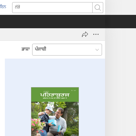
-ਇਨ
pens
ਲੱਭੋ
w
ndow)
ਭਾਸ਼ਾ