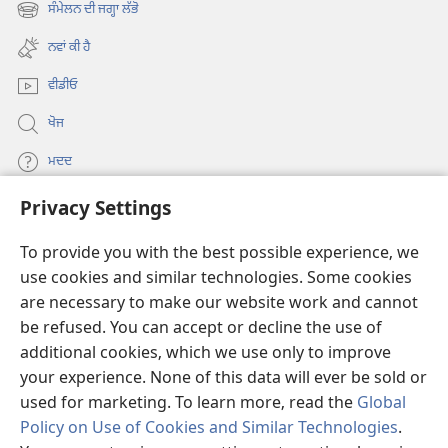
new
ਸੰਮੇਲਨ ਦੀ ਜਗ੍ਹਾ ਲੱਭੋ
(opens
window)
new
ਨਵਾਂ ਕੀ ਹੈ
window)
ਵੀਡੀਓ
ਖੋਜ
ਮਦਦ
Privacy Settings
ਦਾਨ
(opens
new
To provide you with the best possible experience, we
window)
Watchtower ONLINE LIBRARY™
use cookies and similar technologies. Some cookies
(opens
are necessary to make our website work and cannot
new
®
JW Hub
window)
be refused. You can accept or decline the use of
(opens
new
additional cookies, which we use only to improve
®
JW Library
window)
your experience. None of this data will ever be sold or
used for marketing. To learn more, read the
Global
Policy on Use of Cookies and Similar Technologies
.