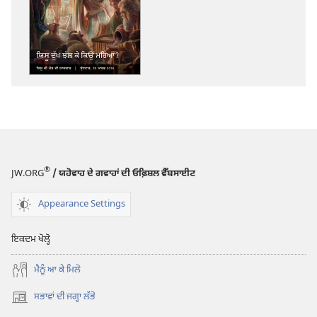
ਲਈ
ਡਾਊਨਲੋਡ
ਆਪਸ਼ਨ
ਪਹਿਰਾਬੁਰਜ
ਯਿਸੂ
ਦੁੱਖ
ਝੱਲ
ਕੇ
ਕਿਉਂ
®
JW.ORG
/ ਯਹੋਵਾਹ ਦੇ ਗਵਾਹਾਂ ਦੀ ਓਫ਼ਿਸ਼ਲ ਵੈੱਬਸਾਈਟ
ਮਰਿਆ?
Appearance Settings
ਇਕਦਮ ਖੋਲ੍ਹੋ
ਮੈਨੂੰ ਆ ਕੇ ਮਿਲੋ
ਸਭਾਵਾਂ ਦੀ ਜਗ੍ਹਾ ਲੱਭੋ
(opens