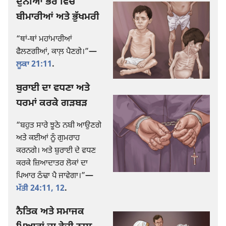
ਦੁਨੀਆਂ ਭਰ ਵਿਚ
ਬੀਮਾਰੀਆਂ ਅਤੇ ਭੁੱਖਮਰੀ
“ਥਾਂ-ਥਾਂ ਮਹਾਂਮਾਰੀਆਂ
ਫੈਲਣਗੀਆਂ, ਕਾਲ਼ ਪੈਣਗੇ।”​
—
ਲੂਕਾ 21:11
.
ਬੁਰਾਈ ਦਾ ਵਧਣਾ ਅਤੇ
ਧਰਮਾਂ ਕਰਕੇ ਗੜਬੜ
“ਬਹੁਤ ਸਾਰੇ ਝੂਠੇ ਨਬੀ ਆਉਣਗੇ
ਅਤੇ ਕਈਆਂ ਨੂੰ ਗੁਮਰਾਹ
ਕਰਨਗੇ। ਅਤੇ ਬੁਰਾਈ ਦੇ ਵਧਣ
ਕਰਕੇ ਜ਼ਿਆਦਾਤਰ ਲੋਕਾਂ ਦਾ
ਪਿਆਰ ਠੰਢਾ ਪੈ ਜਾਵੇਗਾ।”​
—
ਮੱਤੀ 24:11, 12
.
ਨੈਤਿਕ ਅਤੇ ਸਮਾਜਕ