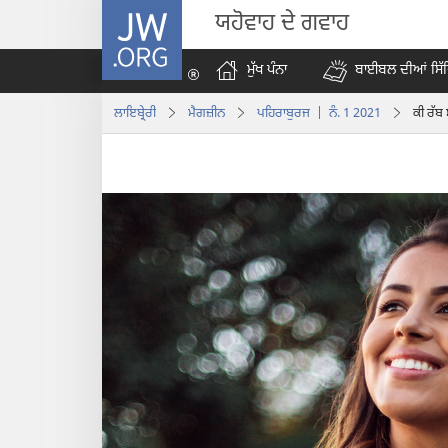
JW.ORG
ਯਹੋਵਾਹ ਦੇ ਗਵਾਹ
ਮੁੱਖ ਪੰਨਾ
ਬਾਈਬਲ ਦੀਆਂ ਸਿੱ
ਲਾਇਬ੍ਰੇਰੀ
ਮੈਗਜ਼ੀਨ
ਪਹਿਰਾਬੁਰਜ | ਨੰ. 1 2021
ਕੀ ਰੱਬ 