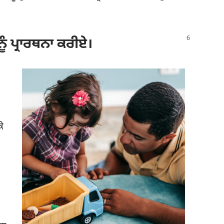
ਨੂੰ ਪ੍ਰਾਰਥਨਾ ਕਰੀਏ।
ੇ