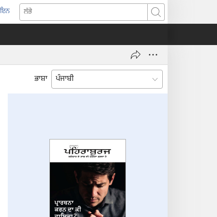
-ਇਨ
pens
ਲੱਭੋ
w
ndow)
ਭਾਸ਼ਾ