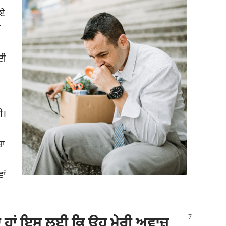
ੀਏ
ਾ
ਲਈ
ੀ।
਼ਾ
ਾਂ
ਖਦਾ ਹਾਂ ਇਸ ਲਈ ਕਿ ਉਹ ਮੇਰੀ ਅਵਾਜ਼