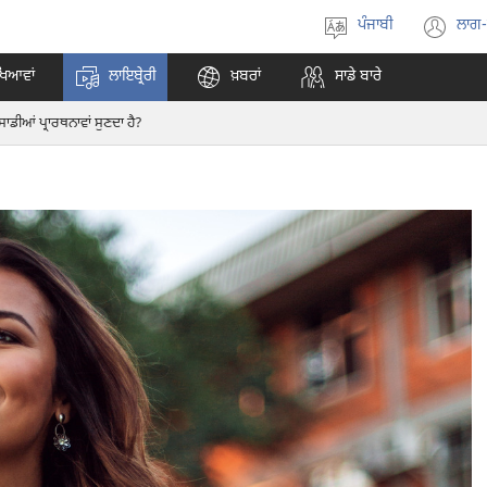
ਪੰਜਾਬੀ
ਲਾਗ
ਭਾਸ਼ਾ
(o
ਚੁਣੋ
ne
ਖਿਆਵਾਂ
ਲਾਇਬ੍ਰੇਰੀ
ਖ਼ਬਰਾਂ
ਸਾਡੇ ਬਾਰੇ
wi
ਸਾਡੀਆਂ ਪ੍ਰਾਰਥਨਾਵਾਂ ਸੁਣਦਾ ਹੈ?