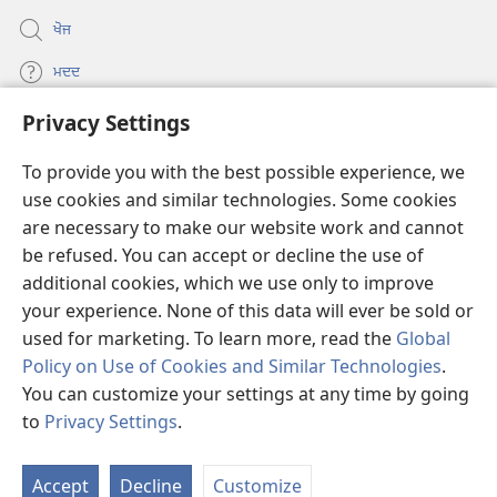
ਖੋਜ
ਮਦਦ
Privacy Settings
ਦਾਨ
(opens
new
To provide you with the best possible experience, we
window)
Watchtower ONLINE LIBRARY™
use cookies and similar technologies. Some cookies
(opens
are necessary to make our website work and cannot
new
®
JW Hub
window)
be refused. You can accept or decline the use of
(opens
new
additional cookies, which we use only to improve
®
JW Library
window)
your experience. None of this data will ever be sold or
used for marketing. To learn more, read the
Global
Policy on Use of Cookies and Similar Technologies
.
You can customize your settings at any time by going
Copyright
© 2026 Watch Tower Bible and Tract Society of Pennsylvania.
to
Privacy Settings
.
S
ਵਰਤੋਂ ਦੀਆਂ ਸ਼ਰਤਾਂ
|
ਪ੍ਰਾਈਵੇਸੀ ਪਾਲਸੀ
|
PRIVACY SETTINGS
Ta
Accept
Decline
Customize
of