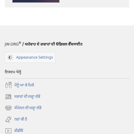
ਜਾਗਰੂਕ
ਬਣੋ!
ਕੀ
ਦੁਨੀਆਂ
ਨੂੰ
ਬਚਾਇਆ
®
JW.ORG
/ ਯਹੋਵਾਹ ਦੇ ਗਵਾਹਾਂ ਦੀ ਓਫ਼ਿਸ਼ਲ ਵੈੱਬਸਾਈਟ
ਜਾ
ਸਕਦਾ
Appearance Settings
ਹੈ?
ਇਕਦਮ ਖੋਲ੍ਹੋ
ਮੈਨੂੰ ਆ ਕੇ ਮਿਲੋ
ਸਭਾਵਾਂ ਦੀ ਜਗ੍ਹਾ ਲੱਭੋ
(opens
new
ਸੰਮੇਲਨ ਦੀ ਜਗ੍ਹਾ ਲੱਭੋ
(opens
window)
new
ਨਵਾਂ ਕੀ ਹੈ
window)
ਵੀਡੀਓ