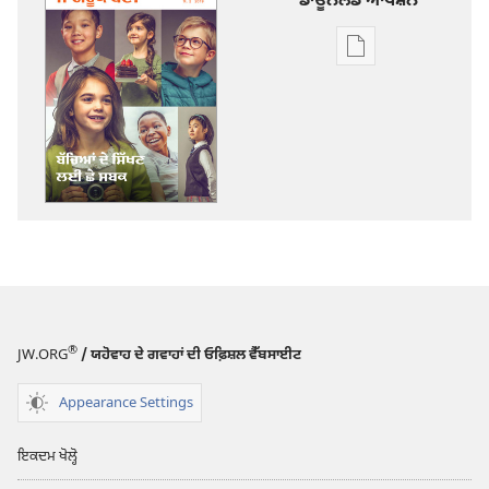
ਡਾਊਨਲੋਡ ਆਪਸ਼ਨ
ਡਿਜੀਟਲ
ਪ੍ਰਕਾਸ਼ਨ
ਲਈ
ਡਾਊਨਲੋਡ
ਆਪਸ਼ਨ
ਜਾਗਰੂਕ
ਬਣੋ!
ਬੱਚਿਆਂ
ਦੇ
ਸਿੱਖਣ
ਲਈ
®
JW.ORG
/ ਯਹੋਵਾਹ ਦੇ ਗਵਾਹਾਂ ਦੀ ਓਫ਼ਿਸ਼ਲ ਵੈੱਬਸਾਈਟ
ਛੇ
ਸਬਕ
Appearance Settings
ਇਕਦਮ ਖੋਲ੍ਹੋ