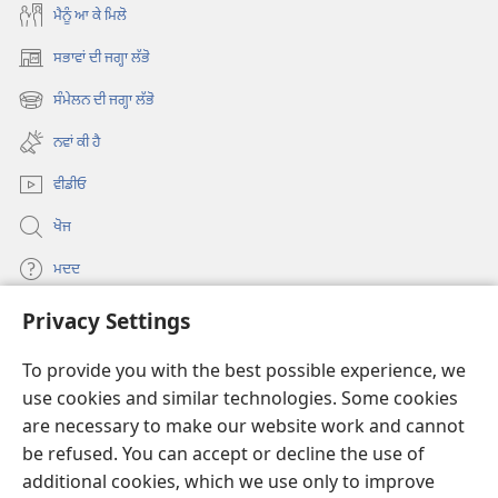
ਮੈਨੂੰ ਆ ਕੇ ਮਿਲੋ
ਸਭਾਵਾਂ ਦੀ ਜਗ੍ਹਾ ਲੱਭੋ
(opens
new
ਸੰਮੇਲਨ ਦੀ ਜਗ੍ਹਾ ਲੱਭੋ
(opens
window)
new
ਨਵਾਂ ਕੀ ਹੈ
window)
ਵੀਡੀਓ
ਖੋਜ
ਮਦਦ
Privacy Settings
ਦਾਨ
(opens
new
To provide you with the best possible experience, we
window)
Watchtower ONLINE LIBRARY™
use cookies and similar technologies. Some cookies
(opens
new
are necessary to make our website work and cannot
®
JW Hub
window)
be refused. You can accept or decline the use of
(opens
new
additional cookies, which we use only to improve
®
JW Library