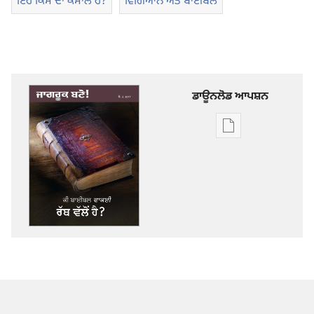
ਇਹ ਕਿਸ ਦਾ ਕਮਾਲ ਹੈ?
ਵਿਗਿਆਨ ਅਤੇ ਬਾਈਬਲ
ਡਾਊਨਲੋਡ ਆਪਸ਼ਨ
ਡਿਜੀਟਲ
ਪ੍ਰਕਾਸ਼ਨ
ਲਈ
ਡਾਊਨਲੋਡ
ਆਪਸ਼ਨ
ਜਾਗਰੂਕ
ਬਣੋ!
ਕੀ
ਬਾਈਬਲ
ਵਾਕਈ
ਰੱਬ