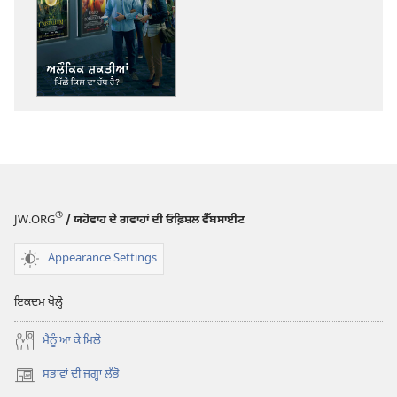
ਪ੍ਰਕਾਸ਼ਨ
ਲਈ
ਡਾਊਨਲੋਡ
ਆਪਸ਼ਨ
ਜਾਗਰੂਕ
ਬਣੋ!
ਅਲੌਕਿਕ
ਸ਼ਕਤੀਆਂ
ਪਿੱਛੇ
ਕਿਸ
®
JW.ORG
/ ਯਹੋਵਾਹ ਦੇ ਗਵਾਹਾਂ ਦੀ ਓਫ਼ਿਸ਼ਲ ਵੈੱਬਸਾਈਟ
ਦਾ
ਹੱਥ
Appearance Settings
ਹੈ?
ਇਕਦਮ ਖੋਲ੍ਹੋ
ਮੈਨੂੰ ਆ ਕੇ ਮਿਲੋ
ਸਭਾਵਾਂ ਦੀ ਜਗ੍ਹਾ ਲੱਭੋ
(opens