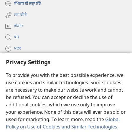
new
ਸੰਮੇਲਨ ਦੀ ਜਗ੍ਹਾ ਲੱਭੋ
(opens
window)
new
ਨਵਾਂ ਕੀ ਹੈ
window)
ਵੀਡੀਓ
ਖੋਜ
ਮਦਦ
Privacy Settings
ਦਾਨ
(opens
new
To provide you with the best possible experience, we
window)
Watchtower ONLINE LIBRARY™
use cookies and similar technologies. Some cookies
(opens
are necessary to make our website work and cannot
new
®
JW Hub
window)
be refused. You can accept or decline the use of
(opens
new
additional cookies, which we use only to improve
®
JW Library
window)
your experience. None of this data will ever be sold or
used for marketing. To learn more, read the
Global
Policy on Use of Cookies and Similar Technologies
.