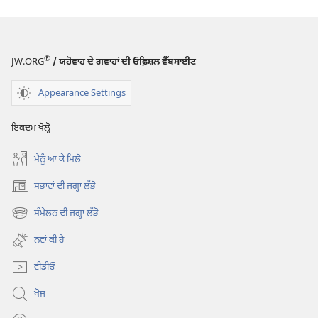
ਨਵੀਂ
ਨਵੀਂ
ਦੁਨੀਆਂ
ਦੁਨੀਆਂ
ਅਨੁਵਾਦ
ਅਨੁਵਾਦ
®
JW.ORG
/ ਯਹੋਵਾਹ ਦੇ ਗਵਾਹਾਂ ਦੀ ਓਫ਼ਿਸ਼ਲ ਵੈੱਬਸਾਈਟ
Appearance Settings
ਇਕਦਮ ਖੋਲ੍ਹੋ
ਮੈਨੂੰ ਆ ਕੇ ਮਿਲੋ
ਸਭਾਵਾਂ ਦੀ ਜਗ੍ਹਾ ਲੱਭੋ
(opens
new
ਸੰਮੇਲਨ ਦੀ ਜਗ੍ਹਾ ਲੱਭੋ
(opens
window)
new
ਨਵਾਂ ਕੀ ਹੈ
window)
ਵੀਡੀਓ
ਖੋਜ