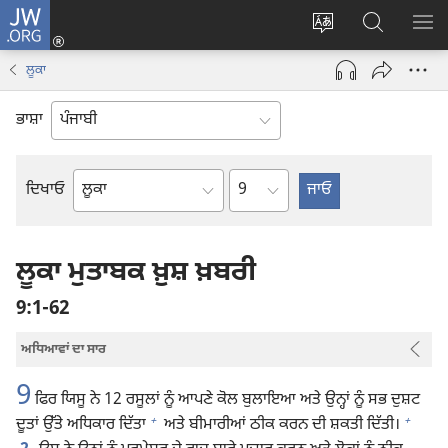
JW.ORG
ਲਾਗ-
ਸਾਈਟ
JW.ORG
ਮੈਨ
ਇਨ
ਦੀ
ʼਤੇ
ਦਿਖ
(opens
ਲੂਕਾ
ਭਾਸ਼ਾ
ਖੋਜ
new
ਬਦਲੋ
ਕਰੋ
window)
ਭਾਸ਼ਾ
Chapter
ਦਿਖਾਓ
ਬਾਈਬਲ
ਦੀ
ਕਿਤਾਬ
ਲੂਕਾ ਮੁਤਾਬਕ ਖ਼ੁਸ਼ ਖ਼ਬਰੀ
9:1-62
ਅਧਿਆਵਾਂ ਦਾ ਸਾਰ
9
ਫਿਰ ਯਿਸੂ ਨੇ 12 ਰਸੂਲਾਂ ਨੂੰ ਆਪਣੇ ਕੋਲ ਬੁਲਾਇਆ ਅਤੇ ਉਨ੍ਹਾਂ ਨੂੰ ਸਭ ਦੁਸ਼ਟ
+
+
ਦੂਤਾਂ ਉੱਤੇ ਅਧਿਕਾਰ ਦਿੱਤਾ
ਅਤੇ ਬੀਮਾਰੀਆਂ ਠੀਕ ਕਰਨ ਦੀ ਸ਼ਕਤੀ ਦਿੱਤੀ।