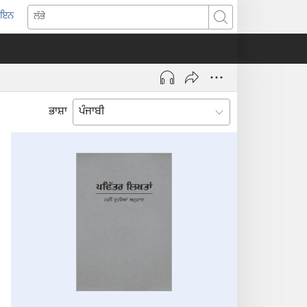
-ਇਨ
pens
ਲੱਭੋ
w
ndow)
ਭਾਸ਼ਾ