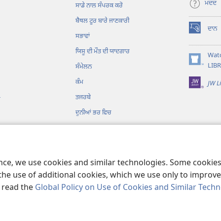
ਮਦਦ
ਸਾਡੇ ਨਾਲ ਸੰਪਰਕ ਕਰੋ
ਬੈਥਲ ਟੂਰ ਬਾਰੇ ਜਾਣਕਾਰੀ
ਦਾਨ
(opens
ਸਭਾਵਾਂ
new
ਯਿਸੂ ਦੀ ਮੌਤ ਦੀ ਯਾਦਗਾਰ
window)
Wat
(opens
LIB
ਸੰਮੇਲਨ
new
ਕੰਮ
JW L
window)
ਤਜਰਬੇ
ਗ
ਦੁਨੀਆਂ ਭਰ ਵਿਚ
ence, we use cookies and similar technologies. Some cooki
the use of additional cookies, which we use only to improve 
, read the
Global Policy on Use of Cookies and Similar Tech
ower Bible and Tract Society of Pennsylvania.
ਵਰਤੋਂ ਦੀਆਂ ਸ਼ਰਤਾਂ
|
ਪ੍ਰਾਈਵੇਸੀ ਪਾਲ