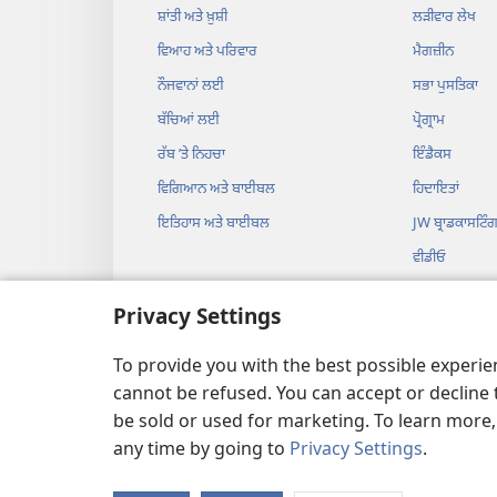
ਸ਼ਾਂਤੀ ਅਤੇ ਖ਼ੁਸ਼ੀ
ਲੜੀਵਾਰ ਲੇਖ
ਵਿਆਹ ਅਤੇ ਪਰਿਵਾਰ
ਮੈਗਜ਼ੀਨ
ਨੌਜਵਾਨਾਂ ਲਈ
ਸਭਾ ਪੁਸਤਿਕਾ
ਬੱਚਿਆਂ ਲਈ
ਪ੍ਰੋਗ੍ਰਾਮ
ਰੱਬ ʼਤੇ ਨਿਹਚਾ
ਇੰਡੈਕਸ
ਵਿਗਿਆਨ ਅਤੇ ਬਾਈਬਲ
ਹਿਦਾਇਤਾਂ
ਇਤਿਹਾਸ ਅਤੇ ਬਾਈਬਲ
JW ਬ੍ਰਾਡਕਾਸਟਿੰ
ਵੀਡੀਓ
ਸੰਗੀਤ
Privacy Settings
ਆਡੀਓ ਡਰਾਮੇ
ਆਡੀਓ ਬਾਈਬਲ
To provide you with the best possible experi
cannot be refused. You can accept or decline 
be sold or used for marketing. To learn more
any time by going to
Privacy Settings
.
Copyright
© 2026 Watch T