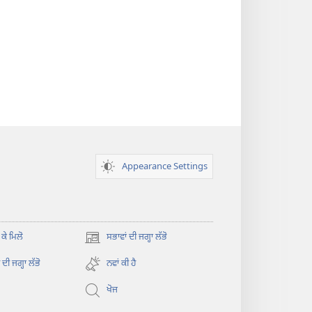
Appearance Settings
 ਕੇ ਮਿਲੋ
ਸਭਾਵਾਂ ਦੀ ਜਗ੍ਹਾ ਲੱਭੋ
(opens
new
ਦੀ ਜਗ੍ਹਾ ਲੱਭੋ
ਨਵਾਂ ਕੀ ਹੈ
window)
ਖੋਜ