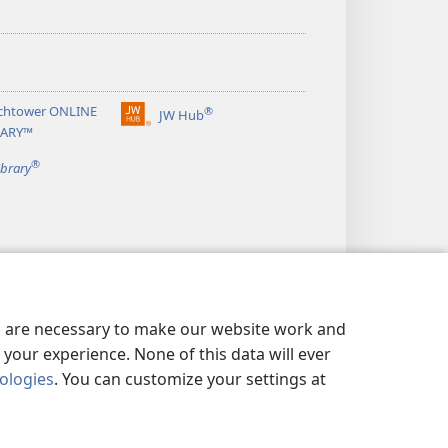
chtower ONLINE
®
JW Hub
(opens
RARY™
new
®
window)
ibrary
es are necessary to make our website work and
your experience. None of this data will ever
nologies
. You can customize your settings at
ਸੀ
|
PRIVACY SETTINGS