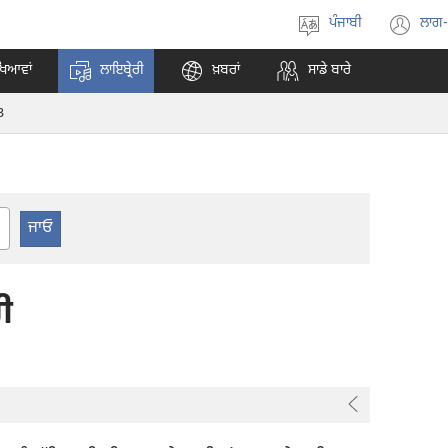
ਪੰਜਾਬੀ
ਲਾਗ
ਭਾਸ਼ਾ
(o
ਚੁਣੋ
ne
ਖਿਆਵਾਂ
ਲਾਇਬ੍ਰੇਰੀ
ਖ਼ਬਰਾਂ
ਸਾਡੇ ਬਾਰੇ
wi
3
er
ਰੀ