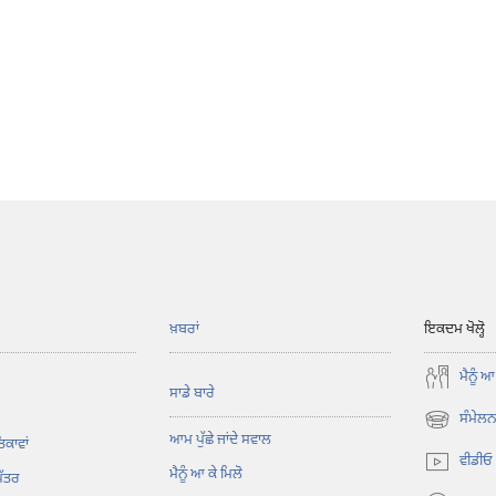
ਖ਼ਬਰਾਂ
ਇਕਦਮ ਖੋਲ੍ਹੋ
ਮੈਨੂੰ ਆ
ਸਾਡੇ ਬਾਰੇ
ਸੰਮੇਲਨ 
(opens
ਆਮ ਪੁੱਛੇ ਜਾਂਦੇ ਸਵਾਲ
ਿਕਾਵਾਂ
new
ਵੀਡੀਓ
ਮੈਨੂੰ ਆ ਕੇ ਮਿਲੋ
window)
ਪੱਤਰ