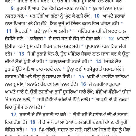
ਕਰੇ;
ਜਿਹੜਾ ਰਹਿਮ ਕਰਦਾ ਹੈ, ਉਹ ਖ਼ੁਸ਼ੀ-ਖ਼ੁਸ਼ੀ ਦੂਸਰਿਆਂ ਉੱਤੇ ਰਹਿਮ ਕਰੇ।
+
9
ਤੁਹਾਡੇ ਪਿਆਰ ਵਿਚ ਕੋਈ ਛਲ-ਕਪਟ ਨਾ ਹੋਵੇ।
ਬੁਰਾਈ ਨਾਲ ਸਖ਼ਤ
+
ਨਫ਼ਰਤ ਕਰੋ,
ਪਰ ਚੰਗੀਆਂ ਗੱਲਾਂ ਨੂੰ ਘੁੱਟ ਕੇ ਫੜੀ ਰੱਖੋ।
10
ਆਪਣੇ ਭਰਾਵਾਂ
+
ਨਾਲ ਪਿਆਰ ਅਤੇ ਮੋਹ ਰੱਖੋ। ਇਕ-ਦੂਜੇ ਦੀ ਇੱਜ਼ਤ ਕਰਨ ਵਿਚ ਪਹਿਲ ਕਰੋ।
+
*
*
11
ਮਿਹਨਤੀ
ਬਣੋ, ਨਾ ਕਿ ਆਲਸੀ।
ਪਵਿੱਤਰ ਸ਼ਕਤੀ ਦੀ ਮਦਦ ਨਾਲ
+
+
*
ਜੋਸ਼ੀਲੇ ਬਣੋ।
ਯਹੋਵਾਹ
ਦੇ ਦਾਸ ਬਣ ਕੇ ਉਸ ਦੀ ਸੇਵਾ ਕਰੋ।
12
ਆਪਣੀ
+
ਉਮੀਦ ਕਰਕੇ ਖ਼ੁਸ਼ ਰਹੋ। ਧੀਰਜ ਨਾਲ ਕਸ਼ਟ ਸਹੋ।
ਪ੍ਰਾਰਥਨਾ ਕਰਨ ਵਿਚ ਲੱਗੇ
+
ਰਹੋ।
13
ਜੋ ਵੀ ਤੁਹਾਡੇ ਕੋਲ ਹੈ, ਉਹ ਪਵਿੱਤਰ ਸੇਵਕਾਂ ਨਾਲ ਸਾਂਝਾ ਕਰ ਕੇ ਉਨ੍ਹਾਂ
+
+
ਦੀਆਂ ਲੋੜਾਂ ਪੂਰੀਆਂ ਕਰੋ।
ਪਰਾਹੁਣਚਾਰੀ ਕਰਦੇ ਰਹੋ।
14
ਜਿਹੜੇ ਲੋਕ
+
ਤੁਹਾਡੇ ਉੱਤੇ ਅਤਿਆਚਾਰ ਕਰਦੇ ਹਨ,
ਉਨ੍ਹਾਂ ਲਈ ਪਰਮੇਸ਼ੁਰ ਤੋਂ ਬਰਕਤ ਮੰਗੋ।
+
ਬਰਕਤ ਮੰਗੋ ਅਤੇ ਉਨ੍ਹਾਂ ਨੂੰ ਸਰਾਪ ਨਾ ਦਿਓ।
15
ਖ਼ੁਸ਼ੀਆਂ ਮਨਾਉਣ ਵਾਲਿਆਂ
ਨਾਲ ਖ਼ੁਸ਼ੀਆਂ ਮਨਾਓ; ਰੋਣ ਵਾਲਿਆਂ ਨਾਲ ਰੋਵੋ।
16
ਜੋ ਨਜ਼ਰੀਆ ਤੁਹਾਡਾ
ਆਪਣੇ ਬਾਰੇ ਹੈ, ਉਹੀ ਨਜ਼ਰੀਆ ਤੁਸੀਂ ਦੂਸਰਿਆਂ ਬਾਰੇ ਰੱਖੋ; ਵੱਡੀਆਂ-ਵੱਡੀਆਂ ਚੀਜ਼ਾਂ
+
*
ʼਤੇ ਮਨ ਨਾ ਲਾਓ,
ਸਗੋਂ ਛੋਟੀਆਂ ਚੀਜ਼ਾਂ ਦੇ ਪਿੱਛੇ ਜਾਓ।
ਆਪਣੀਆਂ ਹੀ ਨਜ਼ਰਾਂ
+
ਵਿਚ ਬੁੱਧੀਮਾਨ ਨਾ ਬਣੋ।
+
17
ਬੁਰਾਈ ਦੇ ਵੱਟੇ ਬੁਰਾਈ ਨਾ ਕਰੋ।
ਉਹੀ ਕਰੋ ਜੋ ਸਾਰਿਆਂ ਦੀਆਂ ਨਜ਼ਰਾਂ
ਵਿਚ ਚੰਗਾ ਹੈ।
18
ਜੇ ਹੋ ਸਕੇ, ਤਾਂ ਸਾਰਿਆਂ ਨਾਲ ਸ਼ਾਂਤੀ ਬਣਾਈ ਰੱਖਣ ਦੀ ਪੂਰੀ
+
ਕੋਸ਼ਿਸ਼ ਕਰੋ।
19
ਪਿਆਰਿਓ, ਬਦਲਾ ਨਾ ਲਓ, ਸਗੋਂ ਪਰਮੇਸ਼ੁਰ ਦੇ ਕ੍ਰੋਧ ਨੂੰ ਮੌਕਾ