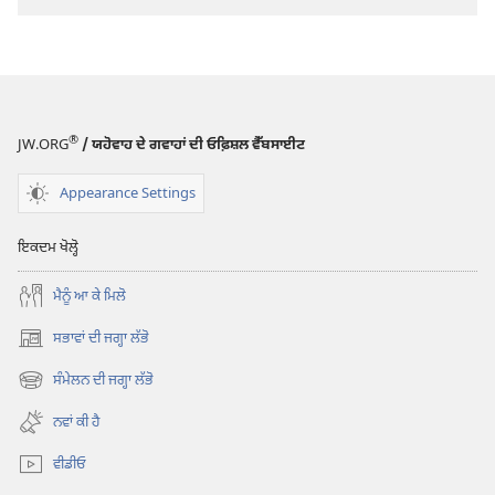
®
JW.ORG
/ ਯਹੋਵਾਹ ਦੇ ਗਵਾਹਾਂ ਦੀ ਓਫ਼ਿਸ਼ਲ ਵੈੱਬਸਾਈਟ
Appearance Settings
ਇਕਦਮ ਖੋਲ੍ਹੋ
ਮੈਨੂੰ ਆ ਕੇ ਮਿਲੋ
ਸਭਾਵਾਂ ਦੀ ਜਗ੍ਹਾ ਲੱਭੋ
(opens
new
ਸੰਮੇਲਨ ਦੀ ਜਗ੍ਹਾ ਲੱਭੋ
(opens
window)
new
ਨਵਾਂ ਕੀ ਹੈ
window)
ਵੀਡੀਓ