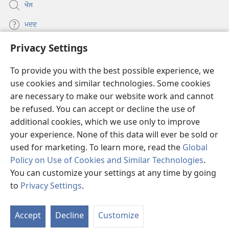
ਖੋਜ
ਮਦਦ
Privacy Settings
ਦਾਨ
(opens
new
To provide you with the best possible experience, we
window)
Watchtower ONLINE LIBRARY™
use cookies and similar technologies. Some cookies
(opens
are necessary to make our website work and cannot
new
®
JW Hub
window)
be refused. You can accept or decline the use of
(opens
new
additional cookies, which we use only to improve
®
JW Library
window)
your experience. None of this data will ever be sold or
used for marketing. To learn more, read the
Global
Policy on Use of Cookies and Similar Technologies
.
You can customize your settings at any time by going
Copyright
© 2026 Watch Tower Bible and Tract Society of Pennsylvania.
to
Privacy Settings
.
S
ਵਰਤੋਂ ਦੀਆਂ ਸ਼ਰਤਾਂ
|
ਪ੍ਰਾਈਵੇਸੀ ਪਾਲਸੀ
|
PRIVACY SETTINGS
Ta
Accept
Decline
Customize
of