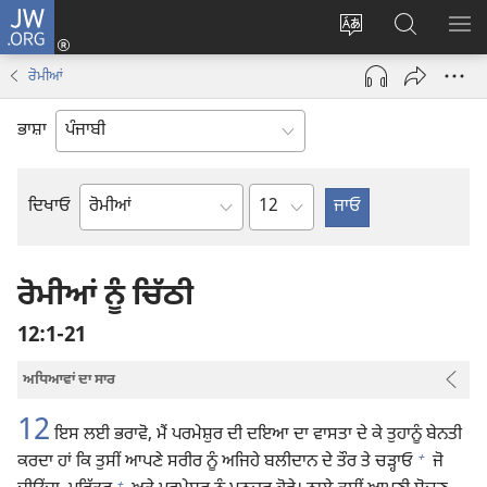
JW.ORG
ਲਾਗ-
ਸਾਈਟ
JW.ORG
ਮੈਨ
ਇਨ
ਦੀ
ʼਤੇ
ਦਿਖ
(opens
ਰੋਮੀਆਂ
ਭਾਸ਼ਾ
ਖੋਜ
new
ਬਦਲੋ
ਕਰੋ
window)
ਭਾਸ਼ਾ
Chapter
ਦਿਖਾਓ
ਬਾਈਬਲ
ਦੀ
ਕਿਤਾਬ
ਰੋਮੀਆਂ ਨੂੰ ਚਿੱਠੀ
12:1-21
ਅਧਿਆਵਾਂ ਦਾ ਸਾਰ
12
ਇਸ ਲਈ ਭਰਾਵੋ, ਮੈਂ ਪਰਮੇਸ਼ੁਰ ਦੀ ਦਇਆ ਦਾ ਵਾਸਤਾ ਦੇ ਕੇ ਤੁਹਾਨੂੰ ਬੇਨਤੀ
+
ਕਰਦਾ ਹਾਂ ਕਿ ਤੁਸੀਂ ਆਪਣੇ ਸਰੀਰ ਨੂੰ ਅਜਿਹੇ ਬਲੀਦਾਨ ਦੇ ਤੌਰ ਤੇ ਚੜ੍ਹਾਓ
ਜੋ
+