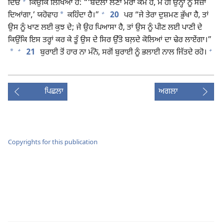
+
ਦਿਓ
ਕਿਉਂਕਿ ਲਿਖਿਆ ਹੈ: “‘ਬਦਲਾ ਲੈਣਾ ਮੇਰਾ ਕੰਮ ਹੈ, ਮੈਂ ਹੀ ਉਨ੍ਹਾਂ ਨੂੰ ਸਜ਼ਾ
+
*
ਦਿਆਂਗਾ,’ ਯਹੋਵਾਹ
ਕਹਿੰਦਾ ਹੈ।”
20
ਪਰ “ਜੇ ਤੇਰਾ ਦੁਸ਼ਮਣ ਭੁੱਖਾ ਹੈ, ਤਾਂ
ਉਸ ਨੂੰ ਖਾਣ ਲਈ ਕੁਝ ਦੇ; ਜੇ ਉਹ ਪਿਆਸਾ ਹੈ, ਤਾਂ ਉਸ ਨੂੰ ਪੀਣ ਲਈ ਪਾਣੀ ਦੇ
ਕਿਉਂਕਿ ਇਸ ਤਰ੍ਹਾਂ ਕਰ ਕੇ ਤੂੰ ਉਸ ਦੇ ਸਿਰ ਉੱਤੇ ਬਲ਼ਦੇ ਕੋਲਿਆਂ ਦਾ ਢੇਰ ਲਾਏਂਗਾ।”
+
+
*
21
ਬੁਰਾਈ ਤੋਂ ਹਾਰ ਨਾ ਮੰਨੋ, ਸਗੋਂ ਬੁਰਾਈ ਨੂੰ ਭਲਾਈ ਨਾਲ ਜਿੱਤਦੇ ਰਹੋ।
ਪਿਛਲਾ
ਅਗਲਾ
Copyrights for this publication