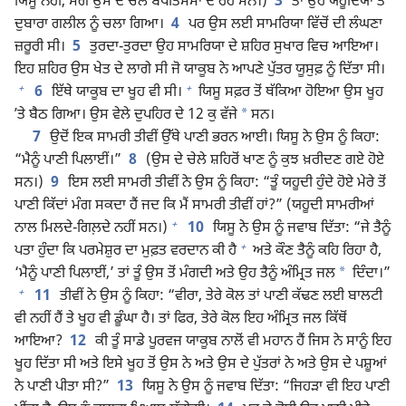
ਯਿਸੂ ਨਹੀਂ, ਸਗੋਂ ਉਸ ਦੇ ਚੇਲੇ ਬਪਤਿਸਮਾ ਦੇ ਰਹੇ ਸਨ।)
3
ਤਾਂ ਉਹ ਯਹੂਦਿਯਾ ਤੋਂ
ਦੁਬਾਰਾ ਗਲੀਲ ਨੂੰ ਚਲਾ ਗਿਆ।
4
ਪਰ ਉਸ ਲਈ ਸਾਮਰਿਯਾ ਵਿੱਚੋਂ ਦੀ ਲੰਘਣਾ
ਜ਼ਰੂਰੀ ਸੀ।
5
ਤੁਰਦਾ-ਤੁਰਦਾ ਉਹ ਸਾਮਰਿਯਾ ਦੇ ਸ਼ਹਿਰ ਸੁਖਾਰ ਵਿਚ ਆਇਆ।
ਇਹ ਸ਼ਹਿਰ ਉਸ ਖੇਤ ਦੇ ਲਾਗੇ ਸੀ ਜੋ ਯਾਕੂਬ ਨੇ ਆਪਣੇ ਪੁੱਤਰ ਯੂਸੁਫ਼ ਨੂੰ ਦਿੱਤਾ ਸੀ।
+
+
6
ਇੱਥੇ ਯਾਕੂਬ ਦਾ ਖੂਹ ਵੀ ਸੀ।
ਯਿਸੂ ਸਫ਼ਰ ਤੋਂ ਥੱਕਿਆ ਹੋਇਆ ਉਸ ਖੂਹ
*
ʼਤੇ ਬੈਠ ਗਿਆ। ਉਸ ਵੇਲੇ ਦੁਪਹਿਰ ਦੇ 12 ਕੁ ਵੱਜੇ
ਸਨ।
7
ਉਦੋਂ ਇਕ ਸਾਮਰੀ ਤੀਵੀਂ ਉੱਥੇ ਪਾਣੀ ਭਰਨ ਆਈ। ਯਿਸੂ ਨੇ ਉਸ ਨੂੰ ਕਿਹਾ:
“ਮੈਨੂੰ ਪਾਣੀ ਪਿਲਾਈਂ।”
8
(ਉਸ ਦੇ ਚੇਲੇ ਸ਼ਹਿਰੋਂ ਖਾਣ ਨੂੰ ਕੁਝ ਖ਼ਰੀਦਣ ਗਏ ਹੋਏ
ਸਨ।)
9
ਇਸ ਲਈ ਸਾਮਰੀ ਤੀਵੀਂ ਨੇ ਉਸ ਨੂੰ ਕਿਹਾ: “ਤੂੰ ਯਹੂਦੀ ਹੁੰਦੇ ਹੋਏ ਮੇਰੇ ਤੋਂ
ਪਾਣੀ ਕਿੱਦਾਂ ਮੰਗ ਸਕਦਾ ਹੈਂ ਜਦ ਕਿ ਮੈਂ ਸਾਮਰੀ ਤੀਵੀਂ ਹਾਂ?” (ਯਹੂਦੀ ਸਾਮਰੀਆਂ
+
ਨਾਲ ਮਿਲਦੇ-ਗਿਲ਼ਦੇ ਨਹੀਂ ਸਨ।)
10
ਯਿਸੂ ਨੇ ਉਸ ਨੂੰ ਜਵਾਬ ਦਿੱਤਾ: “ਜੇ ਤੈਨੂੰ
+
ਪਤਾ ਹੁੰਦਾ ਕਿ ਪਰਮੇਸ਼ੁਰ ਦਾ ਮੁਫ਼ਤ ਵਰਦਾਨ ਕੀ ਹੈ
ਅਤੇ ਕੌਣ ਤੈਨੂੰ ਕਹਿ ਰਿਹਾ ਹੈ,
*
‘ਮੈਨੂੰ ਪਾਣੀ ਪਿਲਾਈਂ,’ ਤਾਂ ਤੂੰ ਉਸ ਤੋਂ ਮੰਗਦੀ ਅਤੇ ਉਹ ਤੈਨੂੰ ਅੰਮ੍ਰਿਤ ਜਲ
ਦਿੰਦਾ।”
+
11
ਤੀਵੀਂ ਨੇ ਉਸ ਨੂੰ ਕਿਹਾ: “ਵੀਰਾ, ਤੇਰੇ ਕੋਲ ਤਾਂ ਪਾਣੀ ਕੱਢਣ ਲਈ ਬਾਲਟੀ
ਵੀ ਨਹੀਂ ਹੈਂ ਤੇ ਖੂਹ ਵੀ ਡੂੰਘਾ ਹੈ। ਤਾਂ ਫਿਰ, ਤੇਰੇ ਕੋਲ ਇਹ ਅੰਮ੍ਰਿਤ ਜਲ ਕਿੱਥੋਂ
ਆਇਆ?
12
ਕੀ ਤੂੰ ਸਾਡੇ ਪੂਰਵਜ ਯਾਕੂਬ ਨਾਲੋਂ ਵੀ ਮਹਾਨ ਹੈਂ ਜਿਸ ਨੇ ਸਾਨੂੰ ਇਹ
ਖੂਹ ਦਿੱਤਾ ਸੀ ਅਤੇ ਇਸੇ ਖੂਹ ਤੋਂ ਉਸ ਨੇ ਅਤੇ ਉਸ ਦੇ ਪੁੱਤਰਾਂ ਨੇ ਅਤੇ ਉਸ ਦੇ ਪਸ਼ੂਆਂ
ਨੇ ਪਾਣੀ ਪੀਤਾ ਸੀ?”
13
ਯਿਸੂ ਨੇ ਉਸ ਨੂੰ ਜਵਾਬ ਦਿੱਤਾ: “ਜਿਹੜਾ ਵੀ ਇਹ ਪਾਣੀ