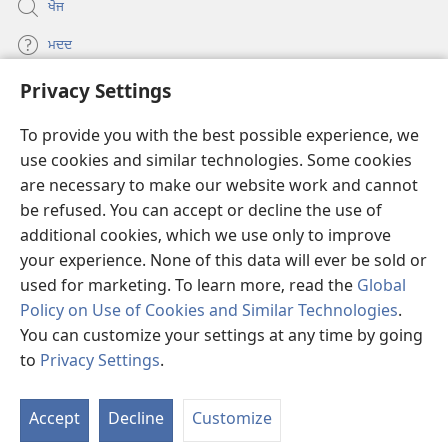
ਖੋਜ
ਮਦਦ
Privacy Settings
ਦਾਨ
(opens
new
To provide you with the best possible experience, we
window)
Watchtower ONLINE LIBRARY™
use cookies and similar technologies. Some cookies
(opens
are necessary to make our website work and cannot
new
®
JW Hub
window)
be refused. You can accept or decline the use of
(opens
new
additional cookies, which we use only to improve
®
JW Library
window)
your experience. None of this data will ever be sold or
used for marketing. To learn more, read the
Global
Policy on Use of Cookies and Similar Technologies
.
You can customize your settings at any time by going
Copyright
© 2026 Watch Tower Bible and Tract Society of Pennsylvania.
to
Privacy Settings
.
S
ਵਰਤੋਂ ਦੀਆਂ ਸ਼ਰਤਾਂ
|
ਪ੍ਰਾਈਵੇਸੀ ਪਾਲਸੀ
|
PRIVACY SETTINGS
Ta
Accept
Decline
Customize
of