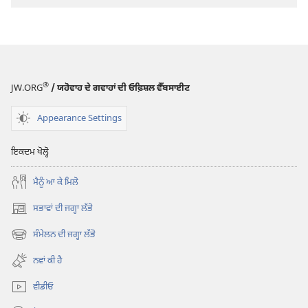
®
JW.ORG
/ ਯਹੋਵਾਹ ਦੇ ਗਵਾਹਾਂ ਦੀ ਓਫ਼ਿਸ਼ਲ ਵੈੱਬਸਾਈਟ
Appearance Settings
ਇਕਦਮ ਖੋਲ੍ਹੋ
ਮੈਨੂੰ ਆ ਕੇ ਮਿਲੋ
ਸਭਾਵਾਂ ਦੀ ਜਗ੍ਹਾ ਲੱਭੋ
(opens
new
ਸੰਮੇਲਨ ਦੀ ਜਗ੍ਹਾ ਲੱਭੋ
(opens
window)
new
ਨਵਾਂ ਕੀ ਹੈ
window)
ਵੀਡੀਓ