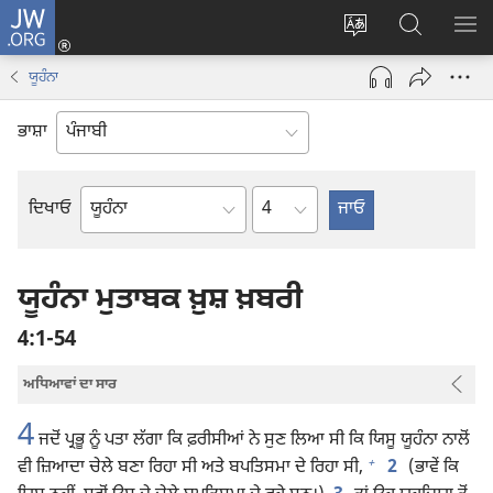
JW.ORG
ਲਾਗ-
ਸਾਈਟ
JW.ORG
ਮੈਨ
ਇਨ
ਦੀ
ʼਤੇ
ਦਿਖ
(opens
ਯੂਹੰਨਾ
ਭਾਸ਼ਾ
ਖੋਜ
new
ਬਦਲੋ
ਕਰੋ
window)
ਭਾਸ਼ਾ
Chapter
ਦਿਖਾਓ
ਬਾਈਬਲ
ਦੀ
ਕਿਤਾਬ
ਯੂਹੰਨਾ ਮੁਤਾਬਕ ਖ਼ੁਸ਼ ਖ਼ਬਰੀ
4:1-54
ਅਧਿਆਵਾਂ ਦਾ ਸਾਰ
4
ਜਦੋਂ ਪ੍ਰਭੂ ਨੂੰ ਪਤਾ ਲੱਗਾ ਕਿ ਫ਼ਰੀਸੀਆਂ ਨੇ ਸੁਣ ਲਿਆ ਸੀ ਕਿ ਯਿਸੂ ਯੂਹੰਨਾ ਨਾਲੋਂ
+
ਵੀ ਜ਼ਿਆਦਾ ਚੇਲੇ ਬਣਾ ਰਿਹਾ ਸੀ ਅਤੇ ਬਪਤਿਸਮਾ ਦੇ ਰਿਹਾ ਸੀ,
2
(ਭਾਵੇਂ ਕਿ