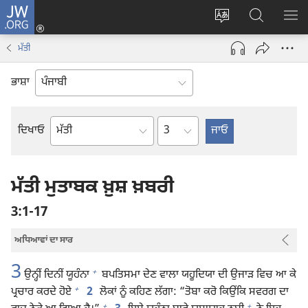
JW.ORG
ਲਾਗ-
ਸਾਈਟ
JW.ORG
ਮੈਨ
ਇਨ
ਦੀ
ʼਤੇ
ਦਿਖ
(opens
ਮੱਤੀ
ਭਾਸ਼ਾ
ਖੋਜ
new
ਬਦਲੋ
ਕਰੋ
window)
ਭਾਸ਼ਾ
Chapter
ਦਿਖਾਓ
ਬਾਈਬਲ
ਦੀ
ਕਿਤਾਬ
ਮੱਤੀ ਮੁਤਾਬਕ ਖ਼ੁਸ਼ ਖ਼ਬਰੀ
3:1-17
ਅਧਿਆਵਾਂ ਦਾ ਸਾਰ
3
+
ਉਨ੍ਹੀਂ ਦਿਨੀਂ ਯੂਹੰਨਾ
ਬਪਤਿਸਮਾ ਦੇਣ ਵਾਲਾ ਯਹੂਦਿਯਾ ਦੀ ਉਜਾੜ ਵਿਚ ਆ ਕੇ
+
ਪ੍ਰਚਾਰ ਕਰਦੇ ਹੋਏ
2
ਲੋਕਾਂ ਨੂੰ ਕਹਿਣ ਲੱਗਾ: “ਤੋਬਾ ਕਰੋ ਕਿਉਂਕਿ ਸਵਰਗ ਦਾ
+
+