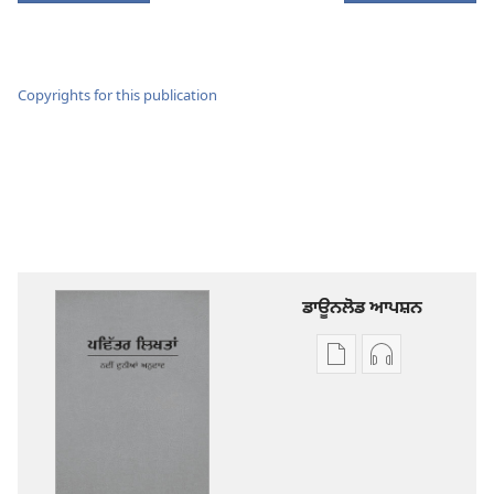
Copyrights for this publication
ਡਾਊਨਲੋਡ ਆਪਸ਼ਨ
ਡਿਜੀਟਲ
ਆਡੀਓ
ਪ੍ਰਕਾਸ਼ਨ
ਰਿਕਾਰਡਿੰਗ
ਲਈ
ਲਈ
ਡਾਊਨਲੋਡ
ਡਾਊਨਲੋਡ
ਆਪਸ਼ਨ
ਆਪਸ਼ਨ