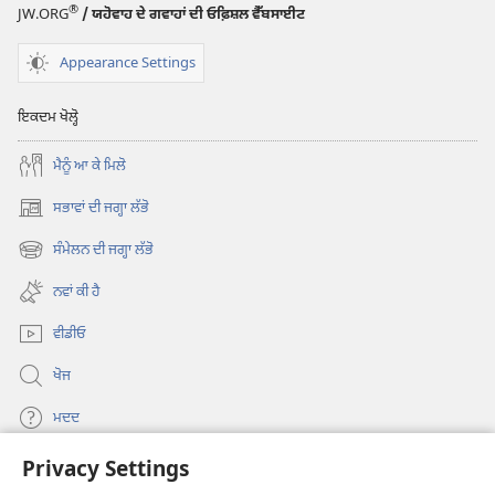
®
JW.ORG
/ ਯਹੋਵਾਹ ਦੇ ਗਵਾਹਾਂ ਦੀ ਓਫ਼ਿਸ਼ਲ ਵੈੱਬਸਾਈਟ
Appearance Settings
ਇਕਦਮ ਖੋਲ੍ਹੋ
ਮੈਨੂੰ ਆ ਕੇ ਮਿਲੋ
ਸਭਾਵਾਂ ਦੀ ਜਗ੍ਹਾ ਲੱਭੋ
(opens
new
ਸੰਮੇਲਨ ਦੀ ਜਗ੍ਹਾ ਲੱਭੋ
(opens
window)
new
ਨਵਾਂ ਕੀ ਹੈ
window)
ਵੀਡੀਓ
ਖੋਜ
ਮਦਦ
Privacy Settings
ਦਾਨ
(opens