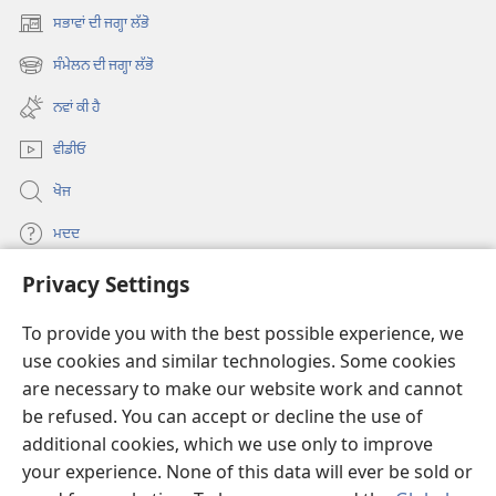
ਸਭਾਵਾਂ ਦੀ ਜਗ੍ਹਾ ਲੱਭੋ
(opens
new
ਸੰਮੇਲਨ ਦੀ ਜਗ੍ਹਾ ਲੱਭੋ
(opens
window)
new
ਨਵਾਂ ਕੀ ਹੈ
window)
ਵੀਡੀਓ
ਖੋਜ
ਮਦਦ
Privacy Settings
ਦਾਨ
(opens
new
To provide you with the best possible experience, we
window)
Watchtower ONLINE LIBRARY™
use cookies and similar technologies. Some cookies
(opens
are necessary to make our website work and cannot
new
®
JW Hub
window)
be refused. You can accept or decline the use of
(opens
new
additional cookies, which we use only to improve
®
JW Library
window)
your experience. None of this data will ever be sold or