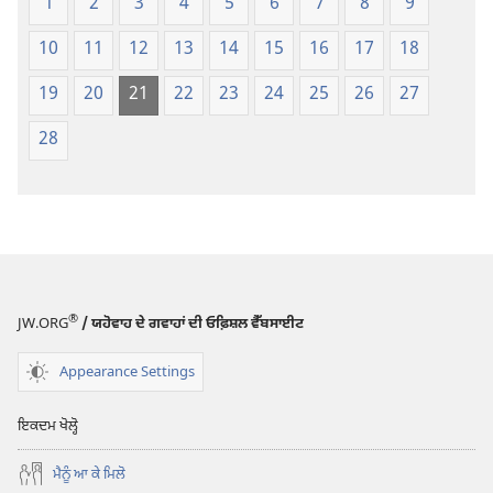
1
2
3
4
5
6
7
8
9
10
11
12
13
14
15
16
17
18
19
20
21
22
23
24
25
26
27
28
®
JW.ORG
/ ਯਹੋਵਾਹ ਦੇ ਗਵਾਹਾਂ ਦੀ ਓਫ਼ਿਸ਼ਲ ਵੈੱਬਸਾਈਟ
Appearance Settings
ਇਕਦਮ ਖੋਲ੍ਹੋ
ਮੈਨੂੰ ਆ ਕੇ ਮਿਲੋ