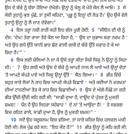
ਤੁਸੀਂ ਦੇਖਦੇ ਹੋ, ਉੱਥੇ ਜਾਓ ਅਤੇ ਪਿੰਡ ਵਿਚ ਵੜਦਿਆਂ ਸਾਰ ਤੁਸੀਂ ਇਕ ਗਧੀ ਅਤੇ
ਉਸ ਦੇ ਬੱਚੇ ਨੂੰ ਬੱਝਾ ਹੋਇਆ ਦੇਖੋਗੇ। ਉਨ੍ਹਾਂ ਨੂੰ ਖੋਲ੍ਹ ਕੇ ਮੇਰੇ ਕੋਲ ਲੈ ਆਓ।
3
ਜੇ
ਕੋਈ ਤੁਹਾਨੂੰ ਕੁਝ ਪੁੱਛੇ, ਤਾਂ ਤੁਸੀਂ ਕਹਿਣਾ, ‘ਪ੍ਰਭੂ ਨੂੰ ਇਨ੍ਹਾਂ ਦੀ ਲੋੜ ਹੈ।’ ਉਹ ਉਸੇ ਵੇਲੇ
ਤੁਹਾਨੂੰ ਉਨ੍ਹਾਂ ਨੂੰ ਲੈ ਜਾਣ ਦੇਵੇਗਾ।”
4
ਇਸ ਤਰ੍ਹਾਂ ਨਬੀ ਰਾਹੀਂ ਕਹੀ ਇਹ ਗੱਲ ਪੂਰੀ ਹੋਈ:
5
“ਸੀਓਨ ਦੀ ਧੀ ਨੂੰ
+
+
ਦੱਸ: ‘ਦੇਖ! ਤੇਰਾ ਰਾਜਾ ਤੇਰੇ ਕੋਲ ਆ ਰਿਹਾ ਹੈ,
ਉਸ ਦਾ ਸੁਭਾਅ ਬੜਾ ਨਰਮ ਹੈ
ਅਤੇ ਉਹ ਗਧੇ ਉੱਤੇ ਯਾਨੀ ਭਾਰ ਢੋਣ ਵਾਲੀ ਗਧੀ ਦੇ ਬੱਚੇ ਉੱਤੇ ਸਵਾਰ ਹੋ ਕੇ ਆ
+
ਰਿਹਾ ਹੈ।’”
6
ਇਸ ਲਈ ਚੇਲਿਆਂ ਨੇ ਜਾ ਕੇ ਉਸੇ ਤਰ੍ਹਾਂ ਕੀਤਾ ਜਿਵੇਂ ਯਿਸੂ ਨੇ ਉਨ੍ਹਾਂ ਨੂੰ ਕਿਹਾ
+
ਸੀ।
7
ਉਹ ਗਧੀ ਅਤੇ ਉਸ ਦੇ ਬੱਚੇ ਨੂੰ ਆਪਣੇ ਨਾਲ ਲੈ ਆਏ ਅਤੇ ਉਨ੍ਹਾਂ ਦੋਹਾਂ
+
*
ʼਤੇ ਆਪਣੇ ਕੱਪੜੇ ਪਾਏ ਅਤੇ ਯਿਸੂ ਉਨ੍ਹਾਂ ਉੱਤੇ
ਬੈਠ ਗਿਆ।
8
ਭੀੜ ਵਿੱਚੋਂ
+
ਬਹੁਤ ਸਾਰੇ ਲੋਕਾਂ ਨੇ ਰਾਹ ਵਿਚ ਆਪਣੇ ਕੱਪੜੇ ਵਿਛਾਏ
ਅਤੇ ਕਈਆਂ ਨੇ ਦਰਖ਼ਤਾਂ
ਦੀਆਂ ਟਾਹਣੀਆਂ ਤੋੜ ਕੇ ਰਾਹ ਵਿਚ ਵਿਛਾਈਆਂ।
9
ਉਸ ਦੇ ਅੱਗੇ-ਪਿੱਛੇ ਜਾ ਰਹੀ
ਭੀੜ ਉੱਚੀ-ਉੱਚੀ ਕਹਿ ਰਹੀ ਸੀ: “ਸਾਡੀ ਦੁਆ ਹੈ, ਦਾਊਦ ਦੇ ਪੁੱਤਰ ਨੂੰ ਮੁਕਤੀ
+
+
*
ਬਖ਼ਸ਼!
ਧੰਨ ਹੈ ਉਹ ਜਿਹੜਾ ਯਹੋਵਾਹ
ਦੇ ਨਾਂ ʼਤੇ ਆਉਂਦਾ ਹੈ!
ਹੇ ਸਵਰਗ
+
ਵਿਚ ਰਹਿਣ ਵਾਲੇ, ਸਾਡੀ ਦੁਆ ਹੈ, ਉਸ ਨੂੰ ਮੁਕਤੀ ਬਖ਼ਸ਼!”
10
ਜਦੋਂ ਉਹ ਯਰੂਸ਼ਲਮ ਵਿਚ ਵੜਿਆ, ਤਾਂ ਸਾਰੇ ਸ਼ਹਿਰ ਵਿਚ ਹਲਚਲ ਮਚੀ
ਹੋਈ ਸੀ। ਲੋਕ ਪੁੱਛ ਰਹੇ ਸਨ: “ਇਹ ਕੌਣ ਹੈ?”
11
ਭੀੜ ਉਨ੍ਹਾਂ ਨੂੰ ਕਹਿ ਰਹੀ ਸੀ:
+