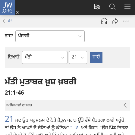
JW.ORG
ਲਾਗ-
ਸਾਈਟ
JW.ORG
ਮੈਨ
ਇਨ
ਦੀ
ʼਤੇ
ਦਿਖ
(opens
ਮੱਤੀ
ਭਾਸ਼ਾ
ਖੋਜ
new
ਬਦਲੋ
ਕਰੋ
window)
ਭਾਸ਼ਾ
Chapter
ਦਿਖਾਓ
ਬਾਈਬਲ
ਦੀ
ਕਿਤਾਬ
ਮੱਤੀ ਮੁਤਾਬਕ ਖ਼ੁਸ਼ ਖ਼ਬਰੀ
21:1-46
ਅਧਿਆਵਾਂ ਦਾ ਸਾਰ
21
ਜਦ ਉਹ ਯਰੂਸ਼ਲਮ ਦੇ ਨੇੜੇ ਜ਼ੈਤੂਨ ਪਹਾੜ ਉੱਤੇ ਵੱਸੇ ਬੈਤਫ਼ਗਾ ਲਾਗੇ ਪਹੁੰਚੇ,
+
ਤਾਂ ਉਸ ਨੇ ਆਪਣੇ ਦੋ ਚੇਲਿਆਂ ਨੂੰ ਘੱਲਿਆ
2
ਅਤੇ ਕਿਹਾ: “ਉਹ ਪਿੰਡ ਜਿਹੜਾ