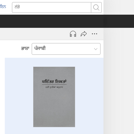
-ਇਨ
pens
ਲੱਭੋ
w
ndow)
ਭਾਸ਼ਾ