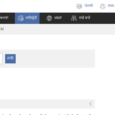
ਪੰਜਾਬੀ
ਲਾਗ
ਭਾਸ਼ਾ
(o
ਚੁਣੋ
ne
ਖਿਆਵਾਂ
ਲਾਇਬ੍ਰੇਰੀ
ਖ਼ਬਰਾਂ
ਸਾਡੇ ਬਾਰੇ
wi
32
er