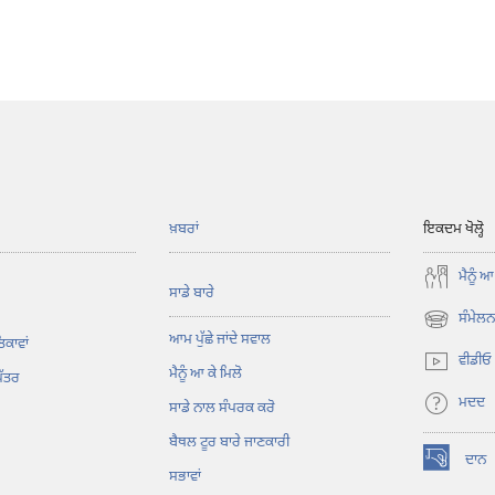
ਖ਼ਬਰਾਂ
ਇਕਦਮ ਖੋਲ੍ਹੋ
ਮੈਨੂੰ ਆ
ਸਾਡੇ ਬਾਰੇ
ਸੰਮੇਲਨ 
(opens
ਆਮ ਪੁੱਛੇ ਜਾਂਦੇ ਸਵਾਲ
ਿਕਾਵਾਂ
new
ਵੀਡੀਓ
ਮੈਨੂੰ ਆ ਕੇ ਮਿਲੋ
window)
ਪੱਤਰ
ਮਦਦ
ਸਾਡੇ ਨਾਲ ਸੰਪਰਕ ਕਰੋ
ਬੈਥਲ ਟੂਰ ਬਾਰੇ ਜਾਣਕਾਰੀ
ਦਾਨ
(opens
ਸਭਾਵਾਂ
new