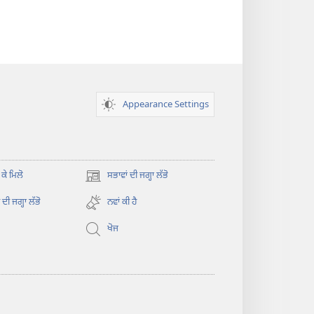
Appearance Settings
 ਕੇ ਮਿਲੋ
ਸਭਾਵਾਂ ਦੀ ਜਗ੍ਹਾ ਲੱਭੋ
(opens
new
ਦੀ ਜਗ੍ਹਾ ਲੱਭੋ
ਨਵਾਂ ਕੀ ਹੈ
window)
ਖੋਜ