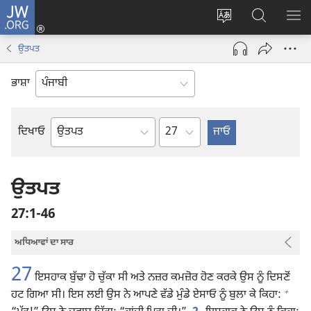
JW.ORG
ਲਾਗ-
ਸਾਈਟ
JW.ORG
ਮੈਨ
ਇਨ
ਦੀ
ʼਤੇ
ਦਿਖ
(opens
ਉਤਪਤ
ਭਾਸ਼ਾ
ਖੋਜ
new
ਬਦਲੋ
ਕਰੋ
window)
ਭਾਸ਼ਾ
Chapter
ਦਿਖਾਓ
ਬਾਈਬਲ
ਦੀ
ਕਿਤਾਬ
ਉਤਪਤ
27:1-46
ਅਧਿਆਵਾਂ ਦਾ ਸਾਰ
27
ਇਸਹਾਕ ਬੁੱਢਾ ਹੋ ਚੁੱਕਾ ਸੀ ਅਤੇ ਨਜ਼ਰ ਕਮਜ਼ੋਰ ਹੋਣ ਕਰਕੇ ਉਸ ਨੂੰ ਦਿਸਣੋਂ
+
ਹਟ ਗਿਆ ਸੀ। ਇਸ ਲਈ ਉਸ ਨੇ ਆਪਣੇ ਵੱਡੇ ਮੁੰਡੇ ਏਸਾਓ ਨੂੰ ਬੁਲਾ ਕੇ ਕਿਹਾ: