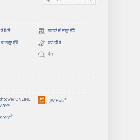
 ਕੇ ਮਿਲੋ
ਸਭਾਵਾਂ ਦੀ ਜਗ੍ਹਾ ਲੱਭੋ
(opens
new
ਦੀ ਜਗ੍ਹਾ ਲੱਭੋ
ਨਵਾਂ ਕੀ ਹੈ
window)
ਖੋਜ
chtower ONLINE
®
JW Hub
(opens
RARY™
new
®
window)
ibrary