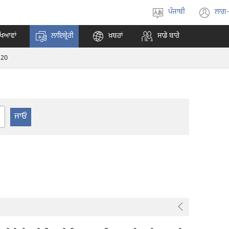
ਪੰਜਾਬੀ
ਲਾਗ
ਭਾਸ਼ਾ
(o
ਚੁਣੋ
ne
ਖਿਆਵਾਂ
ਲਾਇਬ੍ਰੇਰੀ
ਖ਼ਬਰਾਂ
ਸਾਡੇ ਬਾਰੇ
wi
20
er