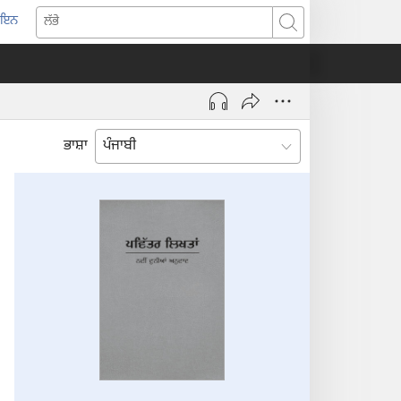
-ਇਨ
pens
ਲੱਭੋ
w
ndow)
ਭਾਸ਼ਾ