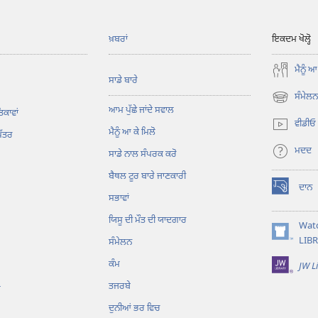
ਖ਼ਬਰਾਂ
ਇਕਦਮ ਖੋਲ੍ਹੋ
ਮੈਨੂੰ ਆ
ਸਾਡੇ ਬਾਰੇ
ਸੰਮੇਲਨ 
(opens
ਆਮ ਪੁੱਛੇ ਜਾਂਦੇ ਸਵਾਲ
ਿਕਾਵਾਂ
new
ਵੀਡੀਓ
ਮੈਨੂੰ ਆ ਕੇ ਮਿਲੋ
window)
ਪੱਤਰ
ਮਦਦ
ਸਾਡੇ ਨਾਲ ਸੰਪਰਕ ਕਰੋ
ਬੈਥਲ ਟੂਰ ਬਾਰੇ ਜਾਣਕਾਰੀ
ਦਾਨ
(opens
ਸਭਾਵਾਂ
new
ਯਿਸੂ ਦੀ ਮੌਤ ਦੀ ਯਾਦਗਾਰ
window)
Wat
(opens
LIB
ਸੰਮੇਲਨ
new
ਕੰਮ
JW L
window)
ਤਜਰਬੇ
ਗ
ਦੁਨੀਆਂ ਭਰ ਵਿਚ