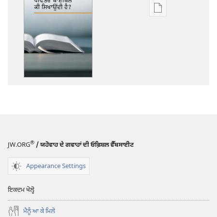
ਡਿਜੀਟਲ
ਪ੍ਰਕਾਸ਼ਨ
ਲਈ
ਡਾਊਨਲੋਡ
ਆਪਸ਼ਨ
ਪਵਿੱਤਰ
ਬਾਈਬਲ
ਕੀ
ਸਿਖਾਉਂਦੀ
ਹੈ?
®
JW.ORG
/ ਯਹੋਵਾਹ ਦੇ ਗਵਾਹਾਂ ਦੀ ਓਫ਼ਿਸ਼ਲ ਵੈੱਬਸਾਈਟ
Appearance Settings
ਇਕਦਮ ਖੋਲ੍ਹੋ
ਮੈਨੂੰ ਆ ਕੇ ਮਿਲੋ