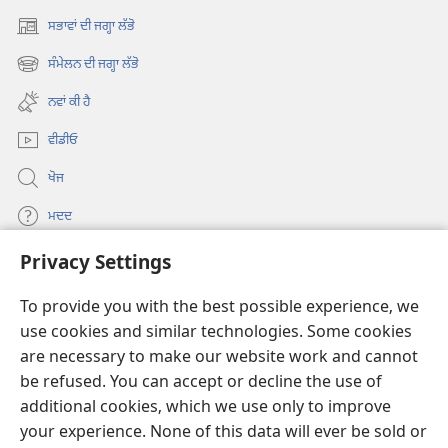
ਸਭਾਵਾਂ ਦੀ ਜਗ੍ਹਾ ਲੱਭੋ
(opens
new
ਸੰਮੇਲਨ ਦੀ ਜਗ੍ਹਾ ਲੱਭੋ
(opens
window)
new
ਨਵਾਂ ਕੀ ਹੈ
window)
ਵੀਡੀਓ
ਖੋਜ
ਮਦਦ
Privacy Settings
ਦਾਨ
(opens
new
To provide you with the best possible experience, we
window)
Watchtower ONLINE LIBRARY™
use cookies and similar technologies. Some cookies
(opens
are necessary to make our website work and cannot
new
®
JW Hub
window)
be refused. You can accept or decline the use of
(opens
new
additional cookies, which we use only to improve
®
JW Library
window)
your experience. None of this data will ever be sold or