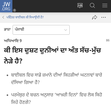
JW.ORG
ਲਾਗ-
ਸਾਈਟ
JW.ORG
ਮੈਨ
ਇਨ
ਦੀ
ʼਤੇ
ਦਿਖ
(opens
ਪਵਿੱਤਰ ਬਾਈਬਲ ਕੀ ਸਿਖਾਉਂਦੀ ਹੈ?
ਭਾਸ਼ਾ
ਖੋਜ
new
ਬਦਲੋ
ਕਰੋ
window)
ਭਾਸ਼ਾ
ਅਧਿਆਇ 9
ਕੀ ਇਸ ਦੁਸ਼ਟ ਦੁਨੀਆਂ ਦਾ ਅੰਤ ਸੱਚ-ਮੁੱਚ
ਨੇੜੇ ਹੈ?
ਬਾਈਬਲ ਵਿਚ ਸਾਡੇ ਜ਼ਮਾਨੇ ਦੀਆਂ ਕਿਹੜੀਆਂ ਘਟਨਾਵਾਂ ਬਾਰੇ
ਦੱਸਿਆ ਗਿਆ ਹੈ?
ਪਰਮੇਸ਼ੁਰ ਦੇ ਬਚਨ ਅਨੁਸਾਰ ‘ਆਖ਼ਰੀ ਦਿਨਾਂ’ ਵਿਚ ਲੋਕ ਕਿਹੋ
ਜਿਹੇ ਹੋਣਗੇ?