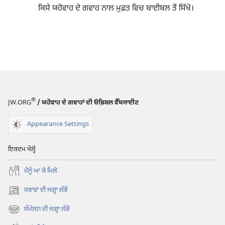
ਕਿਸੇ ਯਹੋਵਾਹ ਦੇ ਗਵਾਹ ਨਾਲ ਮੁਫ਼ਤ ਵਿਚ ਬਾਈਬਲ ਤੋਂ ਸਿੱਖੋ।
®
JW.ORG
/ ਯਹੋਵਾਹ ਦੇ ਗਵਾਹਾਂ ਦੀ ਓਫ਼ਿਸ਼ਲ ਵੈੱਬਸਾਈਟ
Appearance Settings
ਇਕਦਮ ਖੋਲ੍ਹੋ
ਮੈਨੂੰ ਆ ਕੇ ਮਿਲੋ
ਸਭਾਵਾਂ ਦੀ ਜਗ੍ਹਾ ਲੱਭੋ
(opens
new
ਸੰਮੇਲਨ ਦੀ ਜਗ੍ਹਾ ਲੱਭੋ
(opens
window)
new