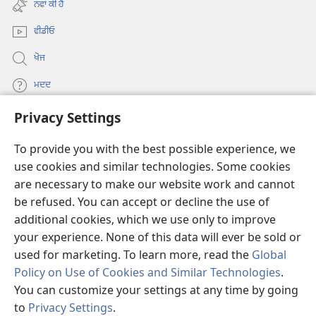
ਨਵਾਂ ਕੀ ਹੈ
window)
ਵੀਡੀਓ
ਖੋਜ
ਮਦਦ
Privacy Settings
ਦਾਨ
(opens
new
To provide you with the best possible experience, we
window)
Watchtower ONLINE LIBRARY™
use cookies and similar technologies. Some cookies
(opens
are necessary to make our website work and cannot
new
®
JW Hub
window)
be refused. You can accept or decline the use of
(opens
new
additional cookies, which we use only to improve
®
JW Library
window)
your experience. None of this data will ever be sold or
used for marketing. To learn more, read the
Global
Policy on Use of Cookies and Similar Technologies
.
You can customize your settings at any time by going
Copyright
© 2026 Watch Tower Bible and Tract Society of Pennsylvania.
to
Privacy Settings
.