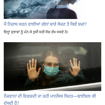
ਮੈਂ ਨਿਰਾਸ਼ ਕਰਨ ਵਾਲੀਆਂ ਗੱਲਾਂ ਬਾਰੇ ਸੋਚਣ ਤੋਂ ਕਿਵੇਂ ਬਚਾਂ?
ਇਨ੍ਹਾਂ ਸੁਝਾਵਾਂ ਨੂੰ ਮੰਨ ਕੇ ਤੁਸੀਂ ਸਹੀ ਸੋਚ ਰੱਖ ਸਕਦੇ ਹੋ।
ਨੌਜਵਾਨਾਂ ਦੀ ਵਿਗੜਦੀ ਜਾ ਰਹੀ ਮਾਨਸਿਕ ਸਿਹਤ—ਬਾਈਬਲ ਕੀ
ਦੱਸਦੀ ਹੈ?