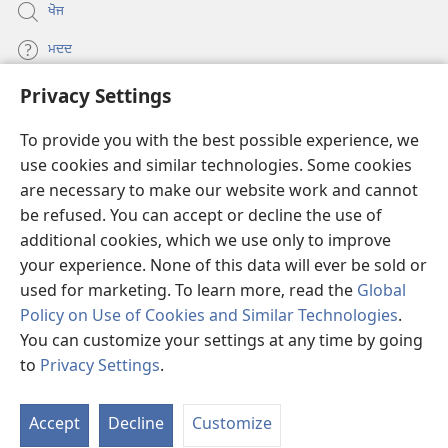
ਖੋਜ
ਮਦਦ
Privacy Settings
ਦਾਨ
(opens
new
To provide you with the best possible experience, we
window)
Watchtower ONLINE LIBRARY™
use cookies and similar technologies. Some cookies
(opens
are necessary to make our website work and cannot
new
®
JW Hub
window)
be refused. You can accept or decline the use of
(opens
new
additional cookies, which we use only to improve
®
JW Library
window)
your experience. None of this data will ever be sold or
used for marketing. To learn more, read the
Global
Policy on Use of Cookies and Similar Technologies
.
You can customize your settings at any time by going
Copyright
© 2026 Watch Tower Bible and Tract Society of Pennsylvania.
to
Privacy Settings
.
ਵਰਤੋਂ ਦੀਆਂ ਸ਼ਰਤਾਂ
|
ਪ੍ਰਾਈਵੇਸੀ ਪਾਲਸੀ
|
PRIVACY SETTINGS
Accept
Decline
Customize