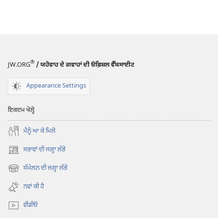
®
JW.ORG
/ ਯਹੋਵਾਹ ਦੇ ਗਵਾਹਾਂ ਦੀ ਓਫ਼ਿਸ਼ਲ ਵੈੱਬਸਾਈਟ
Appearance Settings
ਇਕਦਮ ਖੋਲ੍ਹੋ
ਮੈਨੂੰ ਆ ਕੇ ਮਿਲੋ
ਸਭਾਵਾਂ ਦੀ ਜਗ੍ਹਾ ਲੱਭੋ
(opens
new
ਸੰਮੇਲਨ ਦੀ ਜਗ੍ਹਾ ਲੱਭੋ
(opens
window)
new
ਨਵਾਂ ਕੀ ਹੈ
window)
ਵੀਡੀਓ