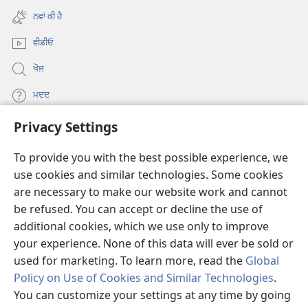
window)
new
ਨਵਾਂ ਕੀ ਹੈ
window)
ਵੀਡੀਓ
ਖੋਜ
ਮਦਦ
Privacy Settings
ਦਾਨ
(opens
new
To provide you with the best possible experience, we
window)
Watchtower ONLINE LIBRARY™
use cookies and similar technologies. Some cookies
(opens
are necessary to make our website work and cannot
new
®
JW Hub
window)
be refused. You can accept or decline the use of
(opens
new
additional cookies, which we use only to improve
®
JW Library
window)
your experience. None of this data will ever be sold or
used for marketing. To learn more, read the
Global
Policy on Use of Cookies and Similar Technologies
.
You can customize your settings at any time by going
Copyright
© 2026 Watch Tower Bible and Tract Society of Pennsylvania.