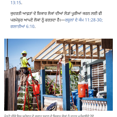
13:15
.
ਕੁਦਰਤੀ ਆਫ਼ਤਾਂ ਦੇ ਸ਼ਿਕਾਰ ਲੋਕਾਂ ਦੀਆਂ ਲੋੜਾਂ ਪੂਰੀਆਂ ਕਰਨ ਲਈ ਵੀ
ਪਰਮੇਸ਼ੁਰ ਆਪਣੇ ਲੋਕਾਂ ਨੂੰ ਵਰਤਦਾ ਹੈ।—
ਰਸੂਲਾਂ ਦੇ ਕੰਮ 11:28-30;
ਗਲਾਤੀਆਂ 6:10
.
ਪੋਰਟੋ ਰੀਕੋ ਵਿਚ ਯਹੋਵਾਹ ਦੇ ਗਵਾਹ ਤੂਫ਼ਾਨ ਦੇ ਸ਼ਿਕਾਰ ਲੋਕਾਂ ਨੂੰ ਰਾਹਤ ਪਹੁੰਚਾਉਂਦੇ ਹੋਏ