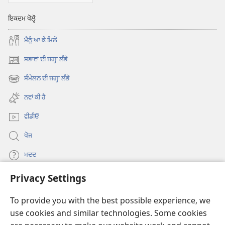
ਇਕਦਮ ਖੋਲ੍ਹੋ
ਮੈਨੂੰ ਆ ਕੇ ਮਿਲੋ
ਸਭਾਵਾਂ ਦੀ ਜਗ੍ਹਾ ਲੱਭੋ
(opens
new
ਸੰਮੇਲਨ ਦੀ ਜਗ੍ਹਾ ਲੱਭੋ
(opens
window)
new
ਨਵਾਂ ਕੀ ਹੈ
window)
ਵੀਡੀਓ
ਖੋਜ
ਮਦਦ
Privacy Settings
ਦਾਨ
(opens
new
To provide you with the best possible experience, we
window)
Watchtower ONLINE LIBRARY™
use cookies and similar technologies. Some cookies
(opens