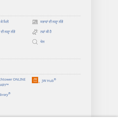
 ਕੇ ਮਿਲੋ
ਸਭਾਵਾਂ ਦੀ ਜਗ੍ਹਾ ਲੱਭੋ
(opens
new
ਦੀ ਜਗ੍ਹਾ ਲੱਭੋ
ਨਵਾਂ ਕੀ ਹੈ
window)
ਖੋਜ
chtower ONLINE
®
JW Hub
(opens
RARY™
new
®
window)
ibrary