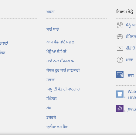
ਖ਼ਬਰਾਂ
ਇਕਦਮ ਖੋਲ੍ਹੋ
ਮੈਨੂੰ ਆ
ਸਾਡੇ ਬਾਰੇ
ਸੰਮੇਲਨ 
(opens
ਆਮ ਪੁੱਛੇ ਜਾਂਦੇ ਸਵਾਲ
ਿਕਾਵਾਂ
new
ਵੀਡੀਓ
ਮੈਨੂੰ ਆ ਕੇ ਮਿਲੋ
window)
ਪੱਤਰ
ਮਦਦ
ਸਾਡੇ ਨਾਲ ਸੰਪਰਕ ਕਰੋ
ਬੈਥਲ ਟੂਰ ਬਾਰੇ ਜਾਣਕਾਰੀ
ਦਾਨ
(opens
ਸਭਾਵਾਂ
new
ਯਿਸੂ ਦੀ ਮੌਤ ਦੀ ਯਾਦਗਾਰ
window)
Wat
(opens
LIB
ਸੰਮੇਲਨ
new
ਕੰਮ
JW L
window)
ਤਜਰਬੇ
ਗ
ਦੁਨੀਆਂ ਭਰ ਵਿਚ