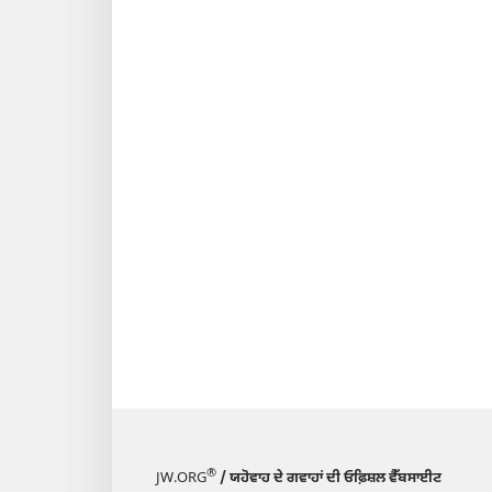
®
JW.ORG
/ ਯਹੋਵਾਹ ਦੇ ਗਵਾਹਾਂ ਦੀ ਓਫ਼ਿਸ਼ਲ ਵੈੱਬਸਾਈਟ