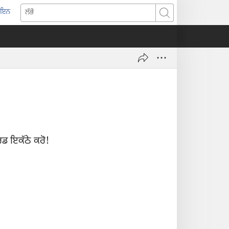
-ਇਨ
pens
ਲੱਭੋ
w
ndow)
ਾਰਡ ਇਕੱਠੇ ਕਰੋ!