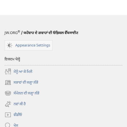
®
JW.ORG
/ ਯਹੋਵਾਹ ਦੇ ਗਵਾਹਾਂ ਦੀ ਓਫ਼ਿਸ਼ਲ ਵੈੱਬਸਾਈਟ
Appearance Settings
ਇਕਦਮ ਖੋਲ੍ਹੋ
ਮੈਨੂੰ ਆ ਕੇ ਮਿਲੋ
ਸਭਾਵਾਂ ਦੀ ਜਗ੍ਹਾ ਲੱਭੋ
(opens
new
ਸੰਮੇਲਨ ਦੀ ਜਗ੍ਹਾ ਲੱਭੋ
(opens
window)
new
ਨਵਾਂ ਕੀ ਹੈ
window)
ਵੀਡੀਓ
ਖੋਜ