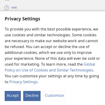
ਮਦਦ
Privacy Settings
ਦਾਨ
(opens
new
To provide you with the best possible experience, we
window)
Watchtower ONLINE LIBRARY™
use cookies and similar technologies. Some cookies
(opens
new
are necessary to make our website work and cannot
®
JW Hub
window)
be refused. You can accept or decline the use of
(opens
new
additional cookies, which we use only to improve
®
JW Library
window)
your experience. None of this data will ever be sold or
used for marketing. To learn more, read the
Global
Policy on Use of Cookies and Similar Technologies
.
You can customize your settings at any time by going
Copyright
© 2026 Watch Tower Bible and Tract Society of Pennsylvania.
to
Privacy Settings
.
ਵਰਤੋਂ ਦੀਆਂ ਸ਼ਰਤਾਂ
|
ਪ੍ਰਾਈਵੇਸੀ ਪਾਲਸੀ
|
PRIVACY SETTINGS
Accept
Decline
Customize