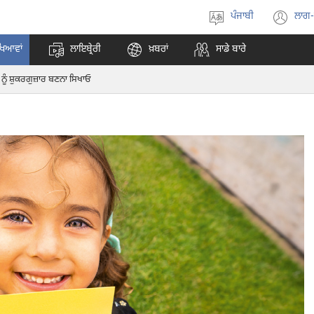
ਪੰਜਾਬੀ
ਲਾਗ
ਭਾਸ਼ਾ
(o
ਚੁਣੋ
ne
ਖਿਆਵਾਂ
ਲਾਇਬ੍ਰੇਰੀ
ਖ਼ਬਰਾਂ
ਸਾਡੇ ਬਾਰੇ
wi
ਨੂੰ ਸ਼ੁਕਰਗੁਜ਼ਾਰ ਬਣਨਾ ਸਿਖਾਓ