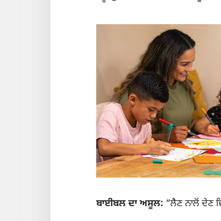
ਬਾਈਬਲ ਦਾ ਅਸੂਲ:
“ਲੈਣ ਨਾਲੋਂ ਦੇਣ ਵ