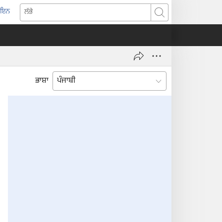
-ਇਨ
pens
ਲੱਭੋ
w
ndow)
ਭਾਸ਼ਾ