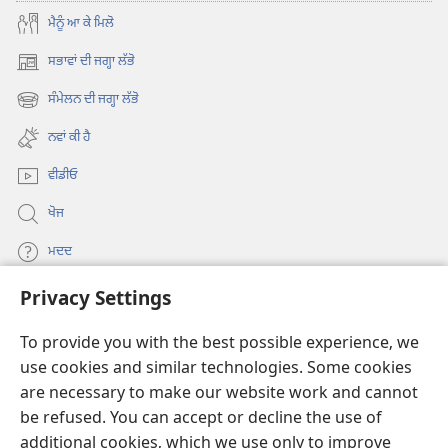
ਮੈਨੂੰ ਆ ਕੇ ਮਿਲੋ
ਸਭਾਵਾਂ ਦੀ ਜਗ੍ਹਾ ਲੱਭੋ
(opens
new
ਸੰਮੇਲਨ ਦੀ ਜਗ੍ਹਾ ਲੱਭੋ
(opens
window)
new
ਨਵਾਂ ਕੀ ਹੈ
window)
ਵੀਡੀਓ
ਖੋਜ
ਮਦਦ
Privacy Settings
ਦਾਨ
(opens
new
To provide you with the best possible experience, we
window)
Watchtower ONLINE LIBRARY™
use cookies and similar technologies. Some cookies
(opens
are necessary to make our website work and cannot
new
®
JW Hub
window)
be refused. You can accept or decline the use of
(opens
new
additional cookies, which we use only to improve