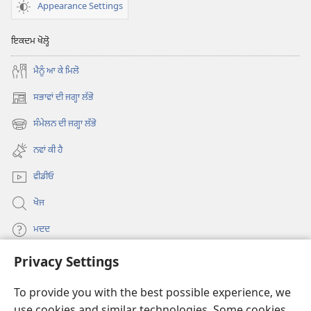
Appearance Settings
ਇਕਦਮ ਖੋਲ੍ਹੋ
ਮੈਨੂੰ ਆ ਕੇ ਮਿਲੋ
ਸਭਾਵਾਂ ਦੀ ਜਗ੍ਹਾ ਲੱਭੋ
(opens
new
ਸੰਮੇਲਨ ਦੀ ਜਗ੍ਹਾ ਲੱਭੋ
(opens
window)
new
ਨਵਾਂ ਕੀ ਹੈ
window)
ਵੀਡੀਓ
ਖੋਜ
ਮਦਦ
Privacy Settings
ਦਾਨ
(opens
new
To provide you with the best possible experience, we
window)
Watchtower ONLINE LIBRARY™