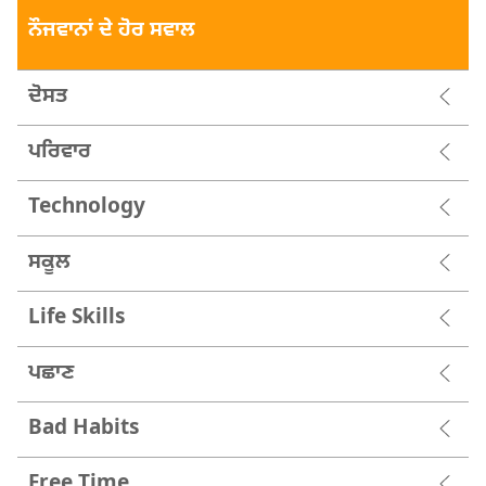
ਨੌਜਵਾਨਾਂ ਦੇ ਹੋਰ ਸਵਾਲ
ਦੋਸਤ
ਪਰਿਵਾਰ
Technology
ਸਕੂਲ
Life Skills
ਪਛਾਣ
Bad Habits
Free Time