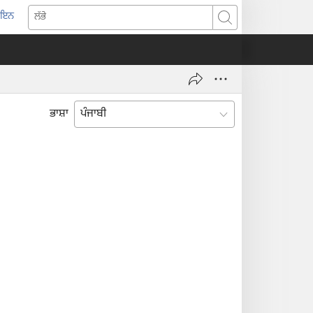
-ਇਨ
pens
ਲੱਭੋ
w
ndow)
ਭਾਸ਼ਾ