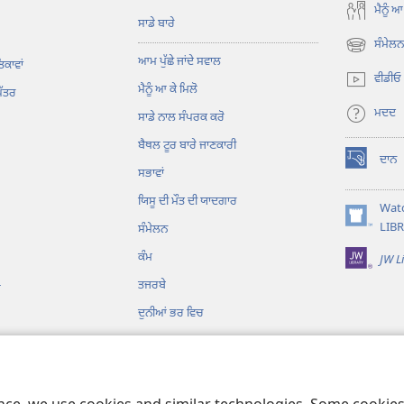
ਮੈਨੂੰ ਆ
ਸਾਡੇ ਬਾਰੇ
ਸੰਮੇਲਨ 
(opens
ਆਮ ਪੁੱਛੇ ਜਾਂਦੇ ਸਵਾਲ
ਿਕਾਵਾਂ
new
ਵੀਡੀਓ
ਮੈਨੂੰ ਆ ਕੇ ਮਿਲੋ
window)
ਪੱਤਰ
ਮਦਦ
ਸਾਡੇ ਨਾਲ ਸੰਪਰਕ ਕਰੋ
ਬੈਥਲ ਟੂਰ ਬਾਰੇ ਜਾਣਕਾਰੀ
ਦਾਨ
(opens
ਸਭਾਵਾਂ
new
ਯਿਸੂ ਦੀ ਮੌਤ ਦੀ ਯਾਦਗਾਰ
window)
Wat
(opens
LIB
ਸੰਮੇਲਨ
new
ਕੰਮ
JW L
window)
ਤਜਰਬੇ
ਗ
ਦੁਨੀਆਂ ਭਰ ਵਿਚ