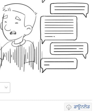
ਡਾਊਨਲੋਡ
ਵੀਡੀਓ