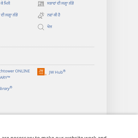
 ਕੇ ਮਿਲੋ
ਸਭਾਵਾਂ ਦੀ ਜਗ੍ਹਾ ਲੱਭੋ
(opens
new
ਦੀ ਜਗ੍ਹਾ ਲੱਭੋ
ਨਵਾਂ ਕੀ ਹੈ
window)
ਖੋਜ
chtower ONLINE
®
JW Hub
(opens
RARY™
new
®
window)
ibrary