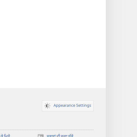
Appearance Settings
 ਕੇ ਮਿਲੋ
ਸਭਾਵਾਂ ਦੀ ਜਗ੍ਹਾ ਲੱਭੋ