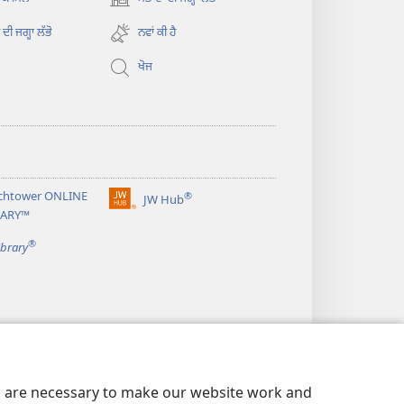
(opens
new
ਦੀ ਜਗ੍ਹਾ ਲੱਭੋ
ਨਵਾਂ ਕੀ ਹੈ
window)
ਖੋਜ
chtower ONLINE
®
JW Hub
(opens
RARY™
new
®
window)
ibrary
es are necessary to make our website work and