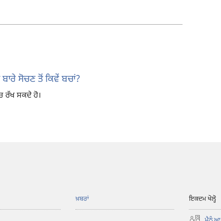
ਲਈ
ਡਾਊਨਲੋਡ
ਆਪਸ਼ਨ
ਬਾਰੇ ਸੋਚਣ ਤੋਂ ਕਿਵੇਂ ਬਚਾਂ?
ਸੋਚ ਰੱਖ ਸਕਦੇ ਹੋ।
ਖ਼ਬਰਾਂ
ਇਕਦਮ ਖੋਲ੍ਹੋ
ਮੈਨੂੰ ਆ