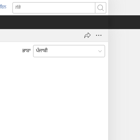
-ਇਨ
pens
ਲੱਭੋ
w
ndow)
ਭਾਸ਼ਾ