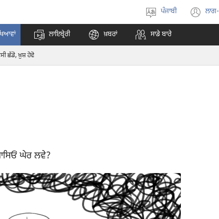
ਪੰਜਾਬੀ
ਲਾਗ
ਭਾਸ਼ਾ
(o
ਚੁਣੋ
ne
ਖਿਆਵਾਂ
ਲਾਇਬ੍ਰੇਰੀ
ਖ਼ਬਰਾਂ
ਸਾਡੇ ਬਾਰੇ
wi
ੀ ਛੱਡੋ, ਖ਼ੁਸ਼ ਹੋਵੋ
ਪਾਸਿਓਂ ਘੇਰ ਲਵੇ?