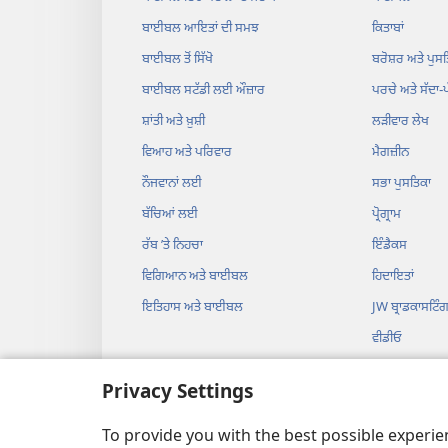
ਬਾਈਬਲ ਆਇਤਾਂ ਦੀ ਸਮਝ
ਕਿਤਾਬਾਂ
ਬਾਈਬਲ ਤੋਂ ਸਿੱਖੋ
ਬਰੋਸ਼ਰ ਅਤੇ ਪੁਸਤ
ਬਾਈਬਲ ਸਟੱਡੀ ਲਈ ਔਜ਼ਾਰ
ਪਰਚੇ ਅਤੇ ਸੱਦਾ-
ਸ਼ਾਂਤੀ ਅਤੇ ਖ਼ੁਸ਼ੀ
ਲੜੀਵਾਰ ਲੇਖ
ਵਿਆਹ ਅਤੇ ਪਰਿਵਾਰ
ਮੈਗਜ਼ੀਨ
ਨੌਜਵਾਨਾਂ ਲਈ
ਸਭਾ ਪੁਸਤਿਕਾ
ਬੱਚਿਆਂ ਲਈ
ਪ੍ਰੋਗ੍ਰਾਮ
ਰੱਬ ʼਤੇ ਨਿਹਚਾ
ਇੰਡੈਕਸ
ਵਿਗਿਆਨ ਅਤੇ ਬਾਈਬਲ
ਹਿਦਾਇਤਾਂ
ਇਤਿਹਾਸ ਅਤੇ ਬਾਈਬਲ
JW ਬ੍ਰਾਡਕਾਸਟਿੰ
ਵੀਡੀਓ
ਸੰਗੀਤ
Privacy Settings
ਆਡੀਓ ਡਰਾਮੇ
ਆਡੀਓ ਬਾਈਬਲ
To provide you with the best possible experi