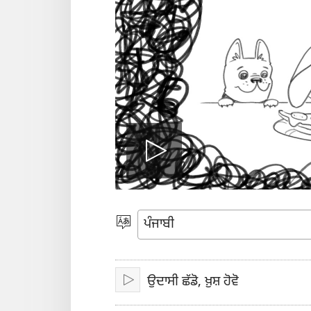
ਵੀਡੀਓ
ਚਲਾਓ
ਭਾਸ਼ਾ
ਚੁਣੋ
ਉਦਾਸੀ ਛੱਡੋ, ਖ਼ੁਸ਼ ਹੋਵੋ
ਚਲਾਓ