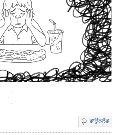
ਡਾਊਨਲੋਡ
ਵੀਡੀਓ
ਰਿਕਾਰਡਿੰਗ