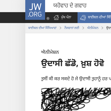
JW.ORG
ਯਹੋਵਾਹ ਦੇ ਗਵਾਹ
ਮੁੱਖ ਪੰਨਾ
ਬਾਈਬਲ ਦੀਆਂ ਸਿੱ
ਬਾਈਬਲ ਦੀਆਂ ਸਿੱਖਿਆਵਾਂ
ਨੌਜਵਾਨਾਂ ਲਈ
ਐਨੀਮੇਸ਼ਨ
ਉਦਾਸ
ਐਨੀਮੇਸ਼ਨ
ਉਦਾਸੀ ਛੱਡੋ, ਖ਼ੁਸ਼ ਹੋਵੋ
ਤੁਸੀਂ ਕੀ ਕਰ ਸਕਦੇ ਹੋ ਜੇ ਉਦਾਸੀ ਤੁਹਾਨੂੰ ਹਰ 