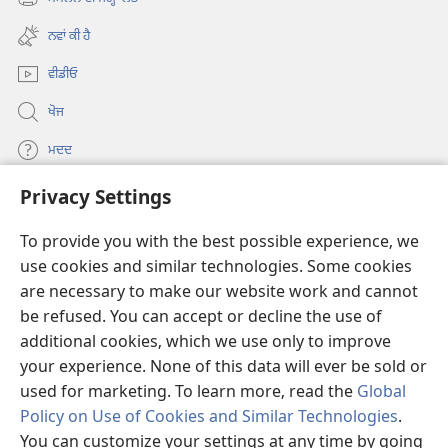
(opens
window)
new
ਨਵਾਂ ਕੀ ਹੈ
window)
ਵੀਡੀਓ
ਖੋਜ
ਮਦਦ
Privacy Settings
ਦਾਨ
(opens
new
To provide you with the best possible experience, we
window)
Watchtower ONLINE LIBRARY™
use cookies and similar technologies. Some cookies
(opens
new
are necessary to make our website work and cannot
®
JW Hub
window)
be refused. You can accept or decline the use of
(opens
new
additional cookies, which we use only to improve
®
JW Library
window)
your experience. None of this data will ever be sold or
used for marketing. To learn more, read the
Global
Policy on Use of Cookies and Similar Technologies
.
You can customize your settings at any time by going