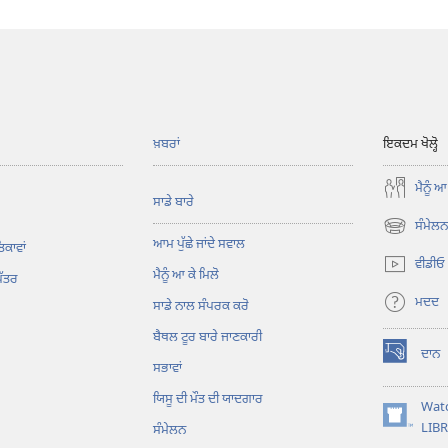
ਖ਼ਬਰਾਂ
ਇਕਦਮ ਖੋਲ੍ਹੋ
ਮੈਨੂੰ ਆ
ਸਾਡੇ ਬਾਰੇ
ਸੰਮੇਲਨ 
(opens
ਆਮ ਪੁੱਛੇ ਜਾਂਦੇ ਸਵਾਲ
ਿਕਾਵਾਂ
new
ਵੀਡੀਓ
ਮੈਨੂੰ ਆ ਕੇ ਮਿਲੋ
window)
ਪੱਤਰ
ਮਦਦ
ਸਾਡੇ ਨਾਲ ਸੰਪਰਕ ਕਰੋ
ਬੈਥਲ ਟੂਰ ਬਾਰੇ ਜਾਣਕਾਰੀ
ਦਾਨ
(opens
ਸਭਾਵਾਂ
new
ਯਿਸੂ ਦੀ ਮੌਤ ਦੀ ਯਾਦਗਾਰ
window)
Wat
(opens
LIB
ਸੰਮੇਲਨ