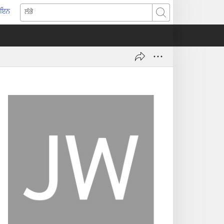
-ਇਨ
pens
ਲੱਭੋ
w
ndow)