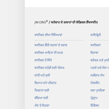
®
JW.ORG
/ ਯਹੋਵਾਹ ਦੇ ਗਵਾਹਾਂ ਦੀ ਓਫ਼ਿਸ਼ਲ ਵੈੱਬਸਾਈਟ
ਬਾਈਬਲ ਦੀਆਂ ਸਿੱਖਿਆਵਾਂ
ਲਾਇਬ੍ਰੇਰੀ
ਬਾਈਬਲ ਵਿੱਚੋਂ ਸਵਾਲਾਂ ਦੇ ਜਵਾਬ
ਬਾਈਬਲਾਂ
ਬਾਈਬਲ ਆਇਤਾਂ ਦੀ ਸਮਝ
ਕਿਤਾਬਾਂ
ਬਾਈਬਲ ਤੋਂ ਸਿੱਖੋ
ਬਰੋਸ਼ਰ ਅਤੇ ਪੁਸਤ
ਬਾਈਬਲ ਸਟੱਡੀ ਲਈ ਔਜ਼ਾਰ
ਪਰਚੇ ਅਤੇ ਸੱਦਾ-
ਸ਼ਾਂਤੀ ਅਤੇ ਖ਼ੁਸ਼ੀ
ਲੜੀਵਾਰ ਲੇਖ
ਵਿਆਹ ਅਤੇ ਪਰਿਵਾਰ
ਮੈਗਜ਼ੀਨ
ਨੌਜਵਾਨਾਂ ਲਈ
ਸਭਾ ਪੁਸਤਿਕਾ
ਬੱਚਿਆਂ ਲਈ
ਪ੍ਰੋਗ੍ਰਾਮ
ਰੱਬ ʼਤੇ ਨਿਹਚਾ
ਇੰਡੈਕਸ