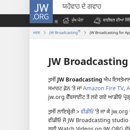
JW.ORG
ਯਹੋਵਾਹ ਦੇ ਗਵਾਹ
ਮੁੱਖ ਪੰਨਾ
ਬਾਈਬਲ ਦੀਆਂ ਸਿੱ
®
ਮਦਦ
JW Broadcasting
JW Broadcasting for Ap
JW Broadcasting 
ਤੁਸੀਂ
JW Broadcasting
ਐਪ ਇਸਤੇਮਾਲ ਕ
ਸਮਾਰਟ ਫ਼ੋਨ ʼਤੇ ਜਾਂ
Amazon Fire TV
,
A
jw.org ਵੈੱਬਸਾਈਟ ਤੋਂ ਲਏ ਗਏ ਆਡੀਓ ਪ੍ਰੋਗ੍ਰਾ
ਤੁਸੀਂ ਲਾਇਬ੍ਰੇਰੀ >
ਵੀਡੀਓ
ʼਤੇ ਜਾ ਕੇ jw.org
ਵੀਡੀਓ ਜੋ JW Broadcasting studio ਵਿਚ
ਲਈ
Watch Videos on JW.ORG
ਦੇਖ