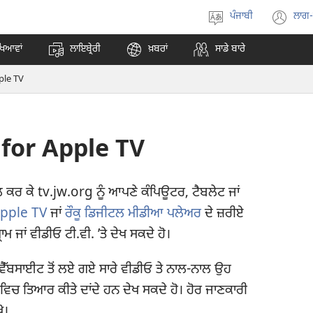
ਪੰਜਾਬੀ
ਲਾਗ
ਭਾਸ਼ਾ
(o
ਚੁਣੋ
ne
ਖਿਆਵਾਂ
ਲਾਇਬ੍ਰੇਰੀ
ਖ਼ਬਰਾਂ
ਸਾਡੇ ਬਾਰੇ
wi
ple TV
for Apple TV
ਰ ਕੇ tv.jw.org ਨੂੰ ਆਪਣੇ ਕੰਪਿਊਟਰ, ਟੈਬਲੇਟ ਜਾਂ
pple TV
ਜਾਂ
ਰੌਕੂ ਡਿਜੀਟਲ ਮੀਡੀਆ ਪਲੇਅਰ
ਦੇ ਜ਼ਰੀਏ
ਮ ਜਾਂ ਵੀਡੀਓ ਟੀ.ਵੀ. ʼਤੇ ਦੇਖ ਸਕਦੇ ਹੋ।
 ਵੈੱਬਸਾਈਟ ਤੋਂ ਲਏ ਗਏ ਸਾਰੇ ਵੀਡੀਓ ਤੇ ਨਾਲ-ਨਾਲ ਉਹ
 ਤਿਆਰ ਕੀਤੇ ਦਾਂਦੇ ਹਨ ਦੇਖ ਸਕਦੇ ਹੋ। ਹੋਰ ਜਾਣਕਾਰੀ
ੋ।