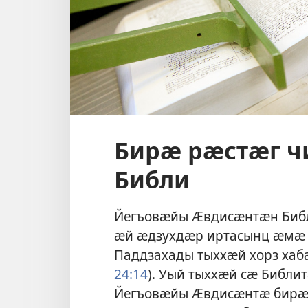
Бирӕ рӕстӕг ч
Библи
Йегъовӕйы Ӕвдисӕнтӕн Библ
ӕй ӕдзухдӕр иртасынц ӕмӕ 
Паддзахады тыххӕй хорз хаб
24:14
). Уый тыххӕй сӕ Библи
Йегъовӕйы Ӕвдисӕнтӕ бирӕ 