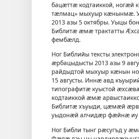
бацӕттӕ кодтаиккой, ногӕй 
тӕлмац» мыхуыр кӕнынмӕ. У
2013 азы 5 октябры. Уыцы б
Библитӕ ӕмӕ трактатты Ӕхс
фембӕлд.
Ног Библийы тексты электро
ӕрбацыдысты 2013 азы 9 авг
райдыдтой мыхуыр кӕнын но
15 августы. Иннӕ авд къуы
типографитӕ куыстой ӕхсӕв
кодтаиккой ӕмӕ арвыстаикко
Библитӕ хъуыди, цӕмӕй ӕрв
уыдонӕй алчидӕр фӕйнӕ иу 
Ног Библи тынг рӕсугъд у ӕ
Фӕлӕ дзы цы цардирвӕзынгӕ