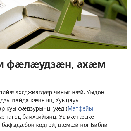
и фӕлӕудзӕн, ахӕм
ийӕ ахсджиагдӕр чиныг нӕй. Уыдон
дзы пайда кӕнынц, Хуыцауы
ар куы фӕдзурынц, уӕд (
Матфейы
тӕ тагъд баихсийынц. Уымӕ гӕсгӕ
бафыдӕбон кодтой, цӕмӕй ног Библи