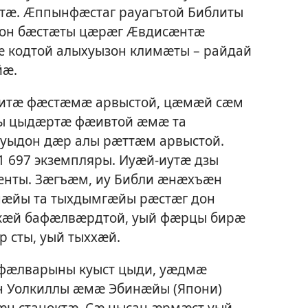
тӕ. Ӕппынфӕстаг рауагътой Библиты
зон бӕстӕты цӕрӕг Ӕвдисӕнтӕ
 кодтой алыхуызон климӕты – райдай
йӕ.
литӕ фӕстӕмӕ арвыстой, цӕмӕй сӕм
зы цыдӕртӕ фӕивтой ӕмӕ та
а уыдон дӕр алы рӕттӕм арвыстой.
697 экземпляры. Иуӕй-иутӕ дзы
нты. Зӕгъӕм, иу Библи ӕнӕхъӕн
нӕйы та тыхдымгӕйы рӕстӕг дон
 кӕй бафӕлвӕрдтой, уый фӕрцы бирӕ
 сты, уый тыххӕй.
 фӕлварыны куыст цыди, уӕдмӕ
 Уолкиллы ӕмӕ Эбинӕйы (Япони)
ӕн станоктӕ. Сӕ нысан ӕрмӕст уый