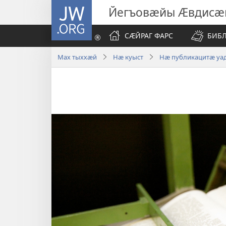
JW.ORG
Йегъовӕйы Ӕвдисӕ
СӔЙРАГ ФАРС
БИБ
Мах тыххӕй
Нӕ куыст
Нӕ публикацитӕ уа