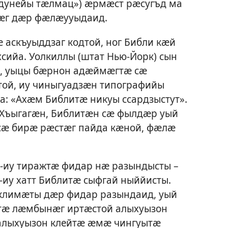
дунейы тӕлмац») ӕрмӕст рӕсугъд ма
ӕг дӕр фӕлӕууыдаид.
скъуыддзаг кодтой, ног Библи кӕй
хсийа. Уолкиллы (штат Нью-Йорк) сын
сы, уыцы бӕрнон адӕймӕгтӕ сӕ
ой, иу чиныгуадзӕн типографийы
а: «Ахӕм Библитӕ никуы ссардзыстут».
«Хъыгагӕн, Библитӕн сӕ фылдӕр уый
сӕ бирӕ рӕстӕг пайда кӕной, фӕлӕ
-иу тиражтӕ фидар нӕ разындысты –
-иу хатт Библитӕ сыфгай ныййисты.
лимӕты дӕр фидар разындаид, уый
тӕ лӕмбынӕг иртӕстой алыхуызон
алыхуызон клейтӕ ӕмӕ чингуытӕ