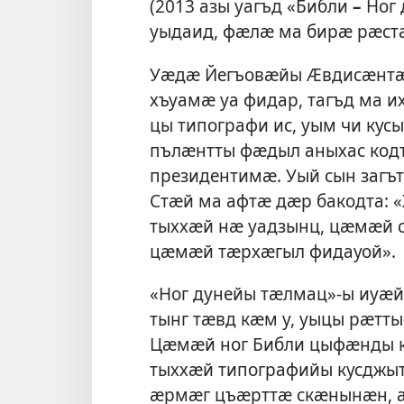
(2013 азы уагъд «Библи
–
Ног 
уыдаид, фӕлӕ ма бирӕ рӕст
Уӕдӕ Йегъовӕйы Ӕвдисӕнтӕ а
хъуамӕ уа фидар, тагъд ма и
цы типографи ис, уым чи ку
пълӕнтты фӕдыл аныхас кодт
президентимӕ. Уый сын загът
Стӕй ма афтӕ дӕр бакодта: 
тыххӕй нӕ уадзынц, цӕмӕй 
цӕмӕй тӕрхӕгыл фидауой».
«Ног дунейы тӕлмац»-ы иуӕй
тынг тӕвд кӕм у, уыцы рӕтты
Цӕмӕй ног Библи цыфӕнды к
тыххӕй типографийы кусджы
ӕрмӕг цъӕрттӕ скӕнынӕн, 