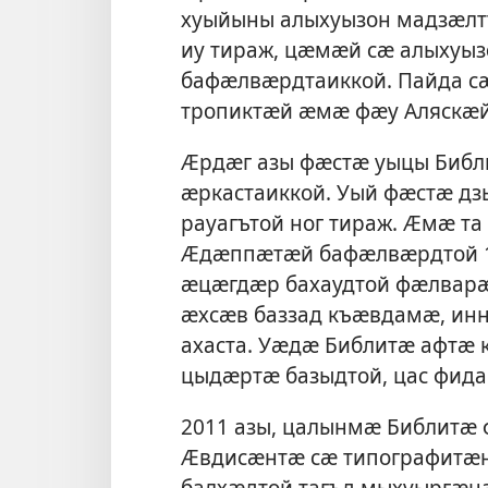
хуыйыны алыхуызон мадзӕлт
иу тираж, цӕмӕй сӕ алыхуы
бафӕлвӕрдтаиккой. Пайда сӕ
тропиктӕй ӕмӕ фӕу Аляскӕ
Ӕрдӕг азы фӕстӕ уыцы Биб
ӕркастаиккой. Уый фӕстӕ д
рауагътой ног тираж. Ӕмӕ т
Ӕдӕппӕтӕй бафӕлвӕрдтой 1 
ӕцӕгдӕр бахаудтой фӕлварӕ
ӕхсӕв баззад къӕвдамӕ, ин
ахаста. Уӕдӕ Библитӕ афтӕ
цыдӕртӕ базыдтой, цас фидар
2011 азы, цалынмӕ Библитӕ
Ӕвдисӕнтӕ сӕ типографитӕн
балхӕдтой тагъд мыхуыргӕн