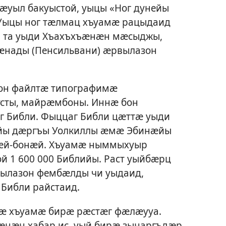
кӕуыл бакуыстой, уыцы «Ног дунейы
ыцы ног тӕлмац хъуамӕ рацыдаид
он та уыди Хъахъхъӕнӕн мӕсыджы,
ӕнады (Пенсильвани) ӕрвылазон
нон файлтӕ типографимӕ
усты, майрӕмбоны. Иннӕ бон
г Библи. Фыццаг Библи цӕттӕ уыди
рийы дӕргъы Уолкиллы ӕмӕ Эбинӕйы
ӕй-бонӕй. Хъуамӕ ныммыхуыр
й 1 600 000 Библийы. Раст уыйбӕрц
ылазон фембӕлды чи уыдаид,
Библи райстаид.
мӕ хъуамӕ бирӕ рӕстӕг фӕлӕууа.
нӕн хабар ис, уый бирӕ зынаргъдӕр