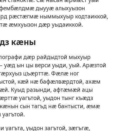
 фембӕлдмӕ дыууӕ алыхуызон
рд рӕстӕгмӕ ныммыхуыр кодтаиккой,
тӕ ӕмхуызон дӕр уыдаиккой.
дз кӕны
ипографи дӕр райдыдтой мыхуыр
 уӕд ын цы верси уыди, уый. Арӕзтой
гӕрхуыз цъӕрттӕ. Фӕлӕ ног
стой, кӕй нӕ бафӕлвӕрдтой, ахӕм
ӕй. Куыд разынди, афтӕмӕй ацы
рттӕ уагътой, уыдон тынг къӕдз
 кӕнын сын тагъд нӕ бантысти, ӕмӕ
уагътой.
уагъта, уыдон загътой, зӕгъгӕ,