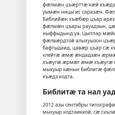
фӕлмӕн цъӕрттӕ кӕй къӕдз
уымӕн ницы ис саразӕн. Ф
Библийӕн хъӕбӕр цъар аразы
фӕлмӕн цъары рауадзын, ц
ныффыдынд уа. Цыппар мӕйы
фӕлвӕрдтой алыхуызон цъӕр
бафтыдаид, цавӕр цъар сӕ х
клейтӕ ӕмӕ ӕндадзӕн ӕрмӕ
хъӕугӕ ӕрмӕг ӕмӕ хъӕугӕ к
мыхуыр кӕнын Библитӕ фӕлм
къӕдз кодта.
Библитӕ та нал уа
2012 азы сентябры типограф
мыхуыр кодтаиккой, сӕ скъл