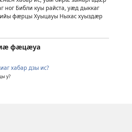
г ног Библи куы райста, уӕд дыккаг
блийы фӕрцы Хуыцауы Ныхас хуыздӕр
ӕмӕ фӕцӕуа
иаг хабар дзы ис?
цы у?