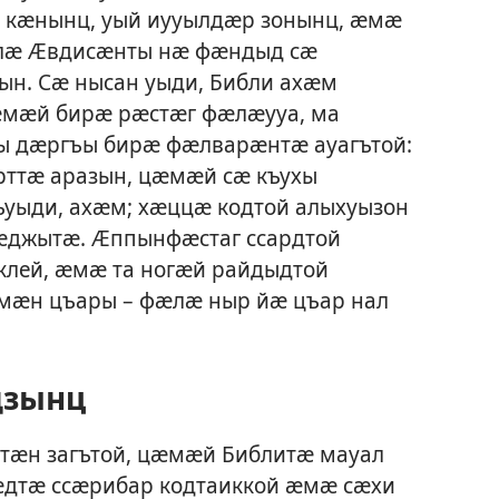
 кӕнынц, уый иууылдӕр зонынц, ӕмӕ
ӕлӕ Ӕвдисӕнты нӕ фӕндыд сӕ
н. Сӕ нысан уыди, Библи ахӕм
ӕмӕй бирӕ рӕстӕг фӕлӕууа, ма
 дӕргъы бирӕ фӕлварӕнтӕ ауагътой:
ттӕ аразын, цӕмӕй сӕ къухы
ъуыди, ахӕм; хӕццӕ кодтой алыхуызон
джытӕ. Ӕппынфӕстаг ссардтой
лей, ӕмӕ та ногӕй райдыдтой
ӕн цъары – фӕлӕ ныр йӕ цъар нал
дзынц
итӕн загътой, цӕмӕй Библитӕ мауал
ӕдтӕ ссӕрибар кодтаиккой ӕмӕ сӕхи