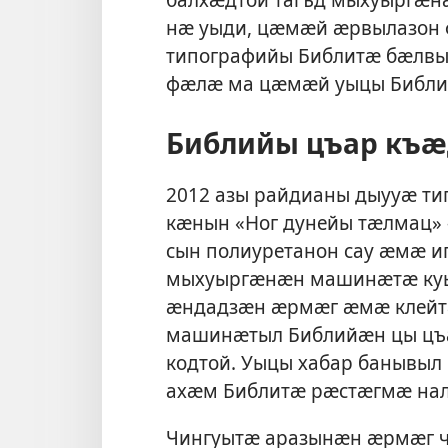
нӕ уыди, цӕмӕй ӕрвылазон
типографийы Библитӕ бӕлвы
фӕлӕ ма цӕмӕй уыцы Библи
Библийы цъар къӕ
2012 азы райдианы дыууӕ т
кӕнын «Ног дунейы тӕлмац» –
сын полиуретанон сау ӕмӕ и
мыхуыргӕнӕн машинӕтӕ куы
ӕндадзӕн ӕрмӕг ӕмӕ клейт
машинӕтыл Библийӕн цы цъӕ
кодтой. Уыцы хабар банывыл
ахӕм Библитӕ рӕстӕгмӕ нал 
Чингуытӕ аразынӕн ӕрмӕг чи 