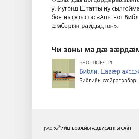
у. Иугонд Штатты иу сылгойма
бон ныффыста: «Ацы ног Би
ӕмбарын райдыдтон».
Чи зоны ма дӕ зӕрд
БРОШЮРӔТӔ
Библи. Цавӕр ахсдж
Библийы сӕйраг хабар 
®
JW.ORG
/ ЙЕГЪОВӔЙЫ ӔВДИСӔНТЫ САЙТ