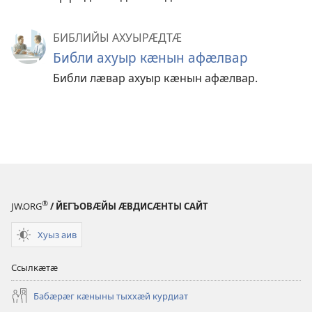
БИБЛИЙЫ АХУЫРӔДТӔ
Библи ахуыр кӕнын афӕлвар
Библи лӕвар ахуыр кӕнын афӕлвар.
®
JW.ORG
/ ЙЕГЪОВӔЙЫ ӔВДИСӔНТЫ САЙТ
Хуыз аив
Ссылкӕтӕ
Бабӕрӕг кӕныны тыххӕй курдиат