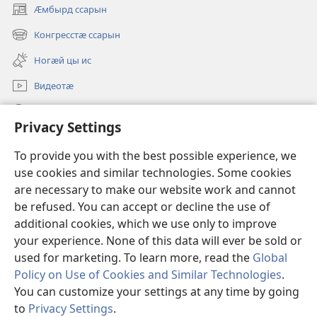
Ӕмбырд ссарын
(opens
new
Конгресстӕ ссарын
(opens
window)
new
Ногӕй цы ис
window)
Видеотӕ
Ссар
Privacy Settings
Мысайнӕгтӕ
(opens
To provide you with the best possible experience, we
new
use cookies and similar technologies. Some cookies
window)
Хъахъхъӕнӕн мӕсыджы ОНЛАЙН-БИБЛИОТЕКӔ™
are necessary to make our website work and cannot
(opens
be refused. You can accept or decline the use of
new
®
JW Hub
window)
additional cookies, which we use only to improve
(opens
new
your experience. None of this data will ever be sold or
window)
used for marketing. To learn more, read the
Global
Policy on Use of Cookies and Similar Technologies
.
You can customize your settings at any time by going
Copyright
© 2026 Watch Tower Bible and Tract Society of Pennsylvania.
УСЛОВИЯ ИСПОЛЬЗОВАНИЯ
|
ПОЛИТИКА
to
Privacy Settings
.