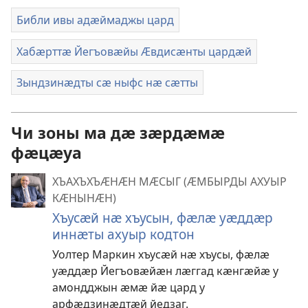
Библи ивы адӕймаджы цард
Хабӕрттӕ Йегъовӕйы Ӕвдисӕнты цардӕй
Зындзинӕдты сӕ ныфс нӕ сӕтты
Чи зоны ма дӕ зӕрдӕмӕ
фӕцӕуа
ХЪАХЪХЪӔНӔН МӔСЫГ (ӔМБЫРДЫ АХУЫР
КӔНЫНӔН)
Хъусӕй нӕ хъусын, фӕлӕ уӕддӕр
иннӕты ахуыр кодтон
Уолтер Маркин хъусӕй нӕ хъусы, фӕлӕ
уӕддӕр Йегъовӕйӕн лӕггад кӕнгӕйӕ у
амондджын ӕмӕ йӕ цард у
арфӕдзинӕдтӕй йедзаг.