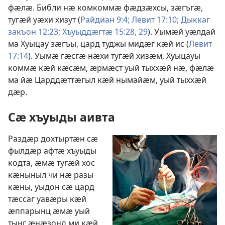
фӕлӕ. Библи нӕ комкоммӕ фӕдзӕхсы, зӕгъгӕ,
тугӕй уӕхи хизут (
Райдиан 9:4;
Левит 17:10;
Дыккаг
закъон 12:23;
Хъуыддӕгтӕ 15:28, 29
). Уымӕй уӕлдай
ма Хуыцау зӕгъы, цард туджы мидӕг кӕй ис (
Левит
17:14
). Уымӕ гӕсгӕ нӕхи тугӕй хизӕм, Хуыцауы
коммӕ кӕй кӕсӕм, ӕрмӕст уый тыххӕй нӕ, фӕлӕ
ма йӕ Царддӕттӕгыл кӕй нымайӕм, уый тыххӕй
дӕр.
Сӕ хъуыды аивта
Раздӕр дохтыртӕн сӕ
фылдӕр афтӕ хъуыды
кодта, ӕмӕ тугӕй хос
кӕныныл чи нӕ разы
кӕны, уыдон сӕ цард
тӕссаг уавӕры кӕй
ӕппарынц ӕмӕ уый
тынг ӕнӕзонд ми кӕй