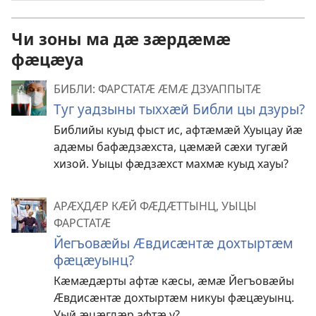
Чи зоны ма дӕ зӕрдӕмӕ
фӕцӕуа
БИБЛИ: ФАРСТАТӔ ӔМӔ ДЗУАППЫТӔ
Туг уадзыны тыххӕй Библи цы дзуры?
Библийы куыд фыст ис, афтӕмӕй Хуыцау йӕ
адӕмы бафӕдзӕхста, цӕмӕй сӕхи тугӕй
хизой. Уыцы фӕдзӕхст махмӕ куыд хауы?
АРӔХДӔР КӔЙ ФӔДӔТТЫНЦ, УЫЦЫ
ФАРСТАТӔ
Йегъовӕйы Ӕвдисӕнтӕ дохтыртӕм
фӕцӕуынц?
Кӕмӕдӕрты афтӕ кӕсы, ӕмӕ Йегъовӕйы
Ӕвдисӕнтӕ дохтыртӕм никуы фӕцӕуынц.
Уый ӕцӕгдӕр афтӕ у?