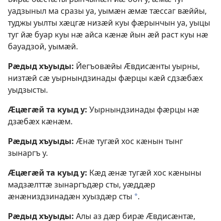
уадзыныл ма сразы уа, уымӕн ӕмӕ тӕссаг вӕййы,
туджы уылты хӕцгӕ низӕй куы фӕрынчын уа, уыцы
туг йӕ буар куы нӕ айса кӕнӕ йын ӕй раст куы нӕ
бауадзой, уымӕй.
Рӕдыд хъуыды:
Йегъовӕйы Ӕвдисӕнты уырны,
низтӕй сӕ уырнындзинады фӕрцы кӕй сдзӕбӕх
уыдзысты.
Ӕцӕгӕй та куыд у:
Уырнындзинады фӕрцы нӕ
дзӕбӕх кӕнӕм.
Рӕдыд хъуыды:
Ӕнӕ тугӕй хос кӕнын тынг
зынаргъ у.
Ӕцӕгӕй та куыд у:
Кӕд ӕнӕ тугӕй хос кӕныны
мадзӕлттӕ зынаргъдӕр сты, уӕддӕр
ӕнӕниздзинадӕн хуыздӕр сты
.
a
Рӕдыд хъуыды:
Алы аз дӕр бирӕ Ӕвдисӕнтӕ,