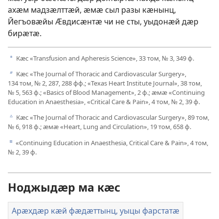
ахӕм мадзӕлттӕй, ӕмӕ сыл разы кӕнынц,
Йегъовӕйы Ӕвдисӕнтӕ чи не сты, уыдонӕй дӕр
бирӕтӕ.
Кӕс «Transfusion and Apheresis Science», 33 том, № 3, 349 ф.
a
Кӕс «The Journal of Thoracic and Cardiovascular Surgery»,
b
134 том, № 2, 287, 288 фф.; «Texas Heart Institute Journal», 38 том,
№ 5, 563 ф.; «Basics of Blood Management», 2 ф.; ӕмӕ «Continuing
Education in Anaesthesia», «Critical Care & Pain», 4 том, № 2, 39 ф.
Кӕс «The Journal of Thoracic and Cardiovascular Surgery», 89 том,
c
№ 6, 918 ф.; ӕмӕ «Heart, Lung and Circulation», 19 том, 658 ф.
«Continuing Education in Anaesthesia, Critical Care & Pain», 4 том,
d
№ 2, 39 ф.
Ноджыдӕр ма кӕс
Арӕхдӕр кӕй фӕдӕттынц, уыцы фарстатӕ