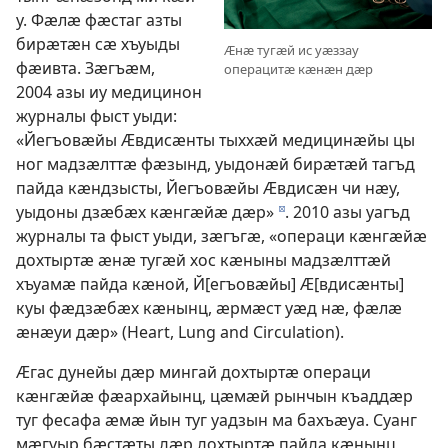
у. Фӕлӕ фӕстаг азты
бирӕтӕн сӕ хъуыды
Ӕнӕ тугӕй ис уӕззау
фӕивта. Зӕгъӕм,
операцитӕ кӕнӕн дӕр
2004 азы иу медицинон
журналы фыст уыди:
«Йегъовӕйы Ӕвдисӕнты тыххӕй медицинӕйы цы
ног мадзӕлттӕ фӕзынд, уыдонӕй бирӕтӕй тагъд
пайда кӕндзысты, Йегъовӕйы Ӕвдисӕн чи нӕу,
уыдоны дзӕбӕх кӕнгӕйӕ дӕр»
. 2010 азы уагъд
d
журналы та фыст уыди, зӕгъгӕ, «операци кӕнгӕйӕ
дохтыртӕ ӕнӕ тугӕй хос кӕныны мадзӕлттӕй
хъуамӕ пайда кӕной, Й[егъовӕйы] Ӕ[вдисӕнты]
куы фӕдзӕбӕх кӕнынц, ӕрмӕст уӕд нӕ, фӕлӕ
ӕнӕуи дӕр» (Heart, Lung and Circulation).
Ӕгас дунейы дӕр мингай дохтыртӕ операци
кӕнгӕйӕ фӕархайынц, цӕмӕй рынчын къаддӕр
туг фесафа ӕмӕ йын туг уадзын ма бахъӕуа. Суанг
мӕгуыр бӕстӕты дӕр дохтыртӕ пайда кӕнынц