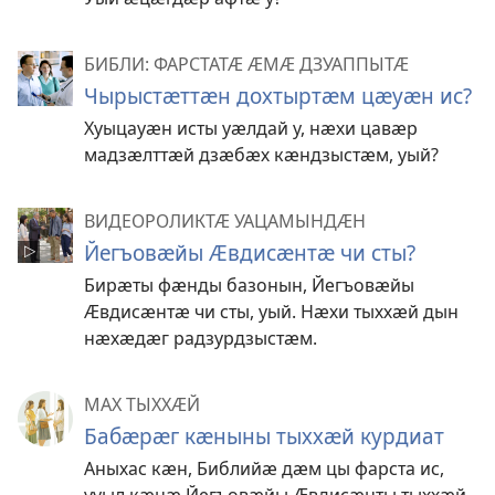
БИБЛИ: ФАРСТАТӔ ӔМӔ ДЗУАППЫТӔ
Чырыстӕттӕн дохтыртӕм цӕуӕн ис?
Хуыцауӕн исты уӕлдай у, нӕхи цавӕр
мадзӕлттӕй дзӕбӕх кӕндзыстӕм, уый?
ВИДЕОРОЛИКТӔ УАЦАМЫНДӔН
Йегъовӕйы Ӕвдисӕнтӕ чи сты?
Бирӕты фӕнды базонын, Йегъовӕйы
Ӕвдисӕнтӕ чи сты, уый. Нӕхи тыххӕй дын
нӕхӕдӕг радзурдзыстӕм.
МАХ ТЫХХӔЙ
Бабӕрӕг кӕныны тыххӕй курдиат
Аныхас кӕн, Библийӕ дӕм цы фарста ис,