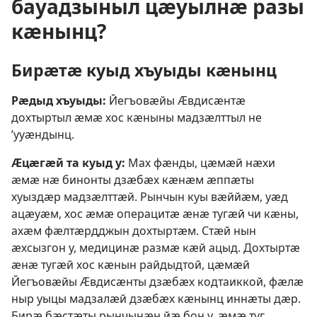
бауадзыныл цӕуылнӕ разы
кӕнынц?
Бирӕтӕ куыд хъуыды кӕнынц
Рӕдыд хъуыды:
Йегъовӕйы Ӕвдисӕнтӕ
дохтыртыл ӕмӕ хос кӕныны мадзӕлттыл не
’ууӕндынц.
Ӕцӕгӕй та куыд у:
Мах фӕнды, цӕмӕй нӕхи
ӕмӕ нӕ бинонты дзӕбӕх кӕнӕм ӕппӕты
хуыздӕр мадзӕлттӕй. Рынчын куы вӕййӕм, уӕд
ацӕуӕм, хос ӕмӕ операцитӕ ӕнӕ тугӕй чи кӕны,
ахӕм фӕлтӕрдджын дохтыртӕм. Стӕй нын
ӕхсызгон у, медицинӕ размӕ кӕй ацыд. Дохтыртӕ
ӕнӕ тугӕй хос кӕнын райдыдтой, цӕмӕй
Йегъовӕйы Ӕвдисӕнты дзӕбӕх кодтаиккой, фӕлӕ
ныр уыцы мадзалӕй дзӕбӕх кӕнынц иннӕты дӕр.
Бирӕ бӕстӕты рынчынӕн йӕ бон у, ӕмӕ туг