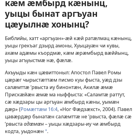
кӕм ӕмбырд кӕнынц,
уыцы бынат аргъуан
цӕуылнӕ хонынц?
Библийы, хатт «аргъуан»-ӕй кӕй ратӕлмац кӕнынц,
уыцы грекъаг дзырд амоны, Хуыцауӕн чи кувы,
ахӕм адӕмы къордмӕ, кӕм ӕрӕмбырд вӕййынц,
уыцы агъуыстмӕ нӕ, фӕлӕ.
Ахъуыды кӕн цӕвиттоныл: Апостол Павел Ромы
цӕрӕг чырыстӕттӕм писмо куы фыста, уӕд дзы
салӕмттӕ ’рвыста иу бинонтӕн, Акилӕ ӕмӕ
Прискӕйӕн ӕмӕ ма ныффыста: «Саламтӕ раттут,
сӕ хӕдзары цы аргъуан ӕмбырд кӕны, уымӕн
дӕр» (
Ромӕгтӕм 16:4
, «Ног Фӕдзӕхст», 2004). Павел
цавӕрдӕр бынатӕн салӕмттӕ не ’рвыста, фӕлӕ сӕ
’рвыста
адӕмӕн
– уыцы хӕдзары-иу чи ӕмбырд
кодта, уыдонӕн
.
a