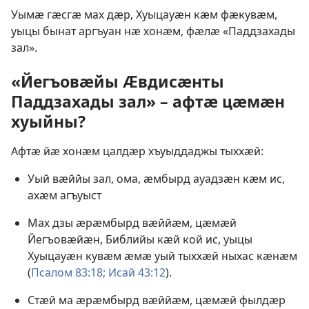
Уымӕ гӕсгӕ мах дӕр, Хуыцауӕн кӕм фӕкувӕм,
уыцы бынат аргъуан нӕ хонӕм, фӕлӕ «Паддзахады
зал».
«Йегъовӕйы Ӕвдисӕнты
Паддзахады зал» – афтӕ цӕмӕн
хуыйны?
Афтӕ йӕ хонӕм цалдӕр хъуыддаджы тыххӕй:
Уый вӕййы зал, ома, ӕмбырд ауадзӕн кӕм ис,
ахӕм агъуыст
Мах дзы ӕрӕмбырд вӕййӕм, цӕмӕй
Йегъовӕйӕн, Библийы кӕй кой ис, уыцы
Хуыцауӕн кувӕм ӕмӕ уый тыххӕй ныхас кӕнӕм
(
Псалом 83:18;
Исай 43:12
).
Стӕй ма ӕрӕмбырд вӕййӕм, цӕмӕй фылдӕр