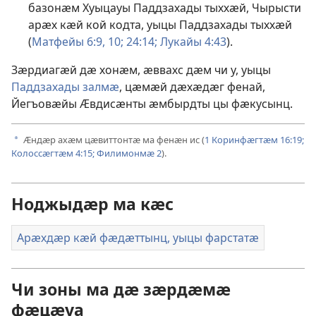
базонӕм Хуыцауы Паддзахады тыххӕй, Чырысти
арӕх кӕй кой кодта, уыцы Паддзахады тыххӕй
(
Матфейы 6:9, 10;
24:14;
Лукайы 4:43
).
Зӕрдиагӕй дӕ хонӕм, ӕввахс дӕм чи у, уыцы
Паддзахады залмӕ
, цӕмӕй дӕхӕдӕг фенай,
Йегъовӕйы Ӕвдисӕнты ӕмбырдты цы фӕкусынц.
Ӕндӕр ахӕм цӕвиттонтӕ ма фенӕн ис (
1 Коринфӕгтӕм 16:19;
a
Колоссӕгтӕм 4:15;
Филимонмӕ 2
).
Ноджыдӕр ма кӕс
Арӕхдӕр кӕй фӕдӕттынц, уыцы фарстатӕ
Чи зоны ма дӕ зӕрдӕмӕ
фӕцӕуа