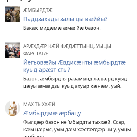
ӔМБЫРДТӔ
Паддзахады залы цы вӕййы?
Бакӕс мидӕмӕ ӕмӕ йӕ базон.
АРӔХДӔР КӔЙ ФӔДӔТТЫНЦ, УЫЦЫ
ФАРСТАТӔ
Йегъовӕйы Ӕвдисӕнты ӕмбырдтӕ
куыд арӕзт сты?
Базон, ӕмбырдты разамынд лӕвӕрд куыд
цӕуы ӕмӕ дзы куыд ахуыр кӕнӕм, уый.
МАХ ТЫХХӔЙ
Ӕмбырдмӕ ӕрбацу
Фылдӕр базон не ’мбырдты тыххӕй. Ссар,
кӕм цӕрыс, уым дӕм хӕстӕгдӕр чи у, уыцы
ӕмбырд.