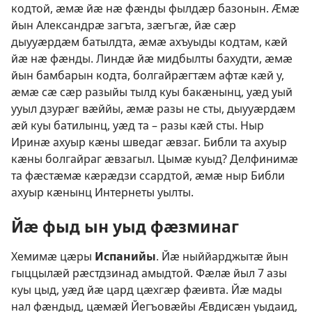
кодтой, ӕмӕ йӕ нӕ фӕнды фылдӕр базонын. Ӕмӕ
йын Александрӕ загъта, зӕгъгӕ, йӕ сӕр
дыууӕрдӕм батылдта, ӕмӕ ахъуыды кодтам, кӕй
йӕ нӕ фӕнды. Линдӕ йӕ мидбылты бахудти, ӕмӕ
йын бамбарын кодта, болгайрӕгтӕм афтӕ кӕй у,
ӕмӕ сӕ сӕр разыйы тылд куы бакӕнынц, уӕд уый
ууыл дзурӕг вӕййы, ӕмӕ разы не сты, дыууӕрдӕм
ӕй куы батилынц, уӕд та – разы кӕй сты. Ныр
Иринӕ ахуыр кӕны шведаг ӕвзаг. Библи та ахуыр
кӕны болгайраг ӕвзагыл. Цымӕ куыд? Делфинимӕ
та фӕстӕмӕ кӕрӕдзи ссардтой, ӕмӕ ныр Библи
ахуыр кӕнынц Интернеты уылты.
Йӕ фыд ын уыд фӕзминаг
Хемимӕ цӕры
Испанийы
. Йӕ ныййарджытӕ йын
гыццылӕй рӕстдзинад амыдтой. Фӕлӕ йыл 7 азы
куы цыд, уӕд йӕ цард цӕхгӕр фӕивта. Йӕ мады
нал фӕндыд, цӕмӕй Йегъовӕйы Ӕвдисӕн уыдаид,