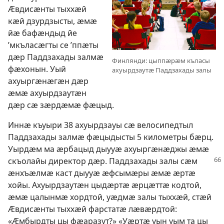
Ӕвдисӕнты тыххӕй
кӕй дзурдзысты, ӕмӕ
йӕ бафӕндыд йе
’мкъласӕгты се ’ппӕты
дӕр Паддзахады залмӕ
Финлянди: цыппӕрӕм къласы
фӕхонын. Уый
ахуырдзаутӕ Паддзахады залы
ахуыргӕнӕгӕн дӕр
ӕмӕ ахуырдзаутӕн
дӕр сӕ зӕрдӕмӕ фӕцыд.
Иннӕ къуыри 38 ахуырдзауы сӕ велосипедтыл
Паддзахады залмӕ фӕцыдысты 5 километры бӕрц.
Уырдӕм ма ӕрбацыд дыууӕ ахуыргӕнӕджы ӕмӕ
скъолайы директор
дӕр. Паддзахады залы сӕм
ӕнхъӕлмӕ каст дыууӕ ӕфсымӕры ӕмӕ ӕртӕ
хойы. Ахуырдзаутӕн цыдӕртӕ ӕрцӕттӕ кодтой,
ӕмӕ цалынмӕ хордтой, уӕдмӕ залы тыххӕй, стӕй
Ӕвдисӕнты тыххӕй фарстатӕ лӕвӕрдтой:
«Ӕмбырдты цы фӕаразут?» «Уӕртӕ уын уым та цы