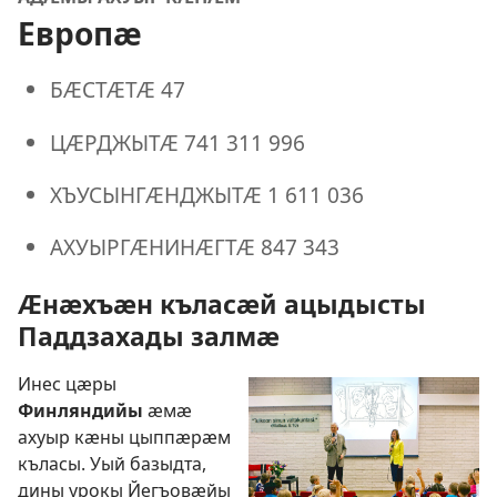
Европӕ
БӔСТӔТӔ 47
ЦӔРДЖЫТӔ 741 311 996
ХЪУСЫНГӔНДЖЫТӔ 1 611 036
АХУЫРГӔНИНӔГТӔ 847 343
Ӕнӕхъӕн къласӕй ацыдысты
Паддзахады залмӕ
Инес цӕры
Финляндийы
ӕмӕ
ахуыр кӕны цыппӕрӕм
къласы. Уый базыдта,
дины урокы Йегъовӕйы