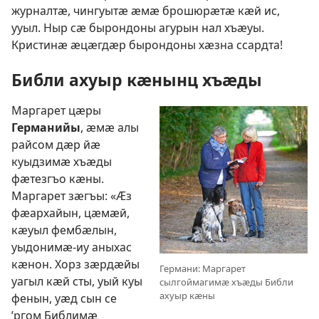
журналтӕ, чингуытӕ ӕмӕ брошюрӕтӕ кӕй ис,
ууыл. Ныр сӕ бырондоны агурын нал хъӕуы.
Кристинӕ ӕцӕгдӕр бырондоны хӕзна ссардта!
Библи ахуыр кӕнынц хъӕды
Маргарет цӕры
Германийы
, ӕмӕ алы
райсом дӕр йӕ
куыдзимӕ хъӕды
фӕтезгъо кӕны.
Маргарет зӕгъы: «Ӕз
фӕархайын, цӕмӕй,
кӕуыл фембӕлын,
уыдонимӕ-иу аныхас
кӕнон. Хорз зӕрдӕйы
Германи: Маргарет
уагыл кӕй сты, уый куы
сылгоймагимӕ хъӕды Библи
ахуыр кӕны
фенын, уӕд сын се
’ргом Библимӕ