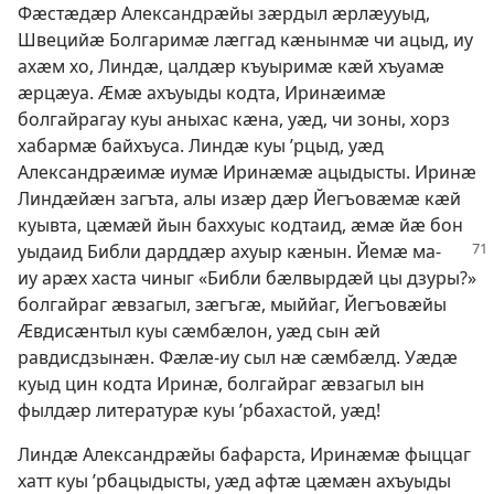
Фӕстӕдӕр Александрӕйы зӕрдыл ӕрлӕууыд,
Швецийӕ Болгаримӕ лӕггад кӕнынмӕ чи ацыд, иу
ахӕм хо, Линдӕ, цалдӕр къуыримӕ кӕй хъуамӕ
ӕрцӕуа. Ӕмӕ ахъуыды кодта, Иринӕимӕ
болгайрагау куы аныхас кӕна, уӕд, чи зоны, хорз
хабармӕ байхъуса. Линдӕ куы ’рцыд, уӕд
Александрӕимӕ иумӕ Иринӕмӕ ацыдысты. Иринӕ
Линдӕйӕн загъта, алы изӕр дӕр Йегъовӕмӕ кӕй
куывта, цӕмӕй йын баххуыс кодтаид, ӕмӕ йӕ бон
уыдаид Библи дарддӕр ахуыр кӕнын.
Йемӕ ма-
иу арӕх хаста чиныг «Библи бӕлвырдӕй цы дзуры?»
болгайраг ӕвзагыл, зӕгъгӕ, мыййаг, Йегъовӕйы
Ӕвдисӕнтыл куы сӕмбӕлон, уӕд сын ӕй
равдисдзынӕн. Фӕлӕ-иу сыл нӕ сӕмбӕлд. Уӕдӕ
куыд цин кодта Иринӕ, болгайраг ӕвзагыл ын
фылдӕр литературӕ куы ’рбахастой, уӕд!
Линдӕ Александрӕйы бафарста, Иринӕмӕ фыццаг
хатт куы ’рбацыдысты, уӕд афтӕ цӕмӕн ахъуыды