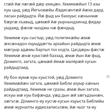
стӕй йӕ лӕгӕй дӕр ахицӕн. Хемимӕйыл 13 азы
куы цыд, уӕд Йегъовӕйы Ӕвдисӕнтӕй йӕхи дард
ласын райдыдта. Йӕ фыд ын баххуыс кӕнынмӕ
бӕргӕ хъавыд, цӕмӕй йӕ уырнындзинад фидар
уыдаид, фӕлӕ чызджы нӕ фӕндыд.
Хемимӕ куы сыстыр, уӕд политикӕйы ӕмӕ
ӕхсӕнадон хъуыддӕгты архайын райдыдта ӕмӕ
мӕгуыр адӕмы бартыл тох кодта. Цасдӕры фӕстӕ
Хемимӕ ӕнӕ куыстӕй баззад, ӕмӕ йын йӕ фыд,
Доминго, загъта, цӕмӕй йемӕ малярӕй кусын
райдыдтаид.
Иу бон иумӕ куы куыстой, уӕд Доминго
Хемимӕйӕн загъта, цӕмӕй Библи ахуыр кӕнын
райдыдтаид. Хемимӕ не сразы, ӕмӕ йын загъта,
искуы мӕ куы бафӕнда, уӕд дын ӕй зӕгъдзынӕн,
зӕгъгӕ. Доминго-иу кусгӕ-кусын хъуыста Библийы
ӕмӕ журналты аудиозаписьтӕм, йӕ чызг та-иу