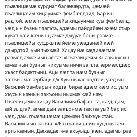
пъӕлицӕмӕ курдиат балӕвӕрдта, цӕмӕй
пъӕлицӕйы хицауимӕ фембӕлдаид. Бар ын
радтой, ӕмӕ пъӕлицӕйы хицауимӕ куы фембӕлд,
уӕд ын бузныг загъта, адӕмы пайдайӕн ахӕм стыр
куыст кӕй кӕнынц ӕмӕ дыууӕ боны размӕ
пъӕлицӕйы кусджытӕ йемӕ уӕзданӕй кӕй
дзырдтой, уый тыххӕй. Хицау йӕ хӕдивӕгмӕ
разылд ӕмӕ йын афтӕ: «Пъӕлицӕйы 32 азы кусын,
ӕмӕ нын бузныг никуыма ничи загъта, ӕрмӕстдӕр
хъаст бадӕттынц. Ацы лӕг та нӕм бузныг
зӕгъынмӕ ӕрбацыд!» Куы ныхас кодтой, уӕд ын
Василий бамбарын кодта, бирӕ адӕм кӕм ис, уым
хъусын кӕнын закъоны ныхмӕ кӕй нӕу.
Пъӕлицӕйы хицау Василийы бафарста, кӕд, дам,
ӕй зыдтай, ӕмӕ дын закъонмӕ гӕсгӕ уый бар ис,
уӕд, дам, пъӕлицӕмӕ цӕмӕн байхъуыстай.
Василий йын загъта: «Ӕз пъӕлицӕйы кусджытӕн
аргъ кӕнын. Дӕхӕдӕг-ма ахъуыды кӕн, адӕмы раз