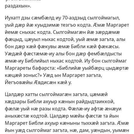
раздахын».
Иухатт дзы сӕмбӕлд иу 70-аздзыд сылгоймагыл,
уый дӕр йӕ куыдзимӕ тезгъо кодта. Ӕмӕ Маргарет
йемӕ сныхас кодта. Сылгоймагӕн йӕ зӕрдӕмӕ
фӕцыд, цӕуыл ныхас кодтой, уый ӕмӕ загъта, алы
бон дӕр кӕй фӕкувы ӕмӕ Библи кӕй фӕкӕсы.
Уӕдӕй фӕстӕмӕ-иу алы бон дӕр фембӕлдысты
ӕмӕ-иу Библийыл ныхас кодтой. Иу бон сылгоймаг
Маргареты бафарста: «Библийӕ уыйбӕрц цыдӕртӕ
кӕцӕй зоныс?» Уӕд ын Маргарет загъта,
Йегъовӕйы Ӕвдисӕн кӕй у.
Цалдӕр хатты сылгоймагӕн загъта, цӕмӕй
хӕдзары Библи ахуыр кӕнын райдыдтаиккой,
фӕлӕ уый нӕ разы кодта. Фӕлӕ-иу афтӕ ӕнӕуи
аныхӕстӕ кодтой. Цалдӕр мӕйы фӕстӕ та йын
Маргарет Библи ахуыр кӕныны тыххӕй загъта. Ӕмӕ
йын уӕд сылгоймаг загъта, нӕ, дам, уӕндын, уымӕн