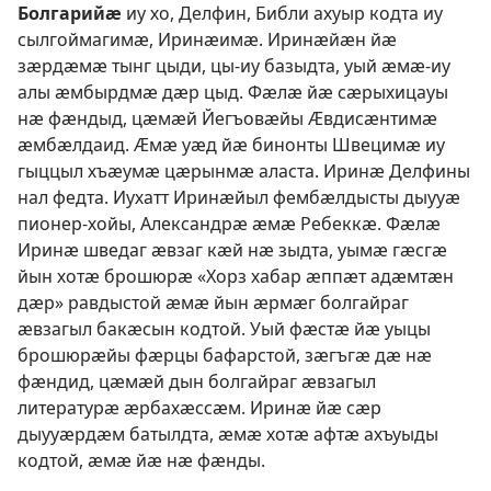
Болгарийӕ
иу хо, Делфин, Библи ахуыр кодта иу
сылгоймагимӕ, Иринӕимӕ. Иринӕйӕн йӕ
зӕрдӕмӕ тынг цыди, цы-иу базыдта, уый ӕмӕ-иу
алы ӕмбырдмӕ дӕр цыд. Фӕлӕ йӕ сӕрыхицауы
нӕ фӕндыд, цӕмӕй Йегъовӕйы Ӕвдисӕнтимӕ
ӕмбӕлдаид. Ӕмӕ уӕд йӕ бинонты Швецимӕ иу
гыццыл хъӕумӕ цӕрынмӕ аласта. Иринӕ Делфины
нал федта. Иухатт Иринӕйыл фембӕлдысты дыууӕ
пионер-хойы, Александрӕ ӕмӕ Ребеккӕ. Фӕлӕ
Иринӕ шведаг ӕвзаг кӕй нӕ зыдта, уымӕ гӕсгӕ
йын хотӕ брошюрӕ «Хорз хабар ӕппӕт адӕмтӕн
дӕр» равдыстой ӕмӕ йын ӕрмӕг болгайраг
ӕвзагыл бакӕсын кодтой. Уый фӕстӕ йӕ уыцы
брошюрӕйы фӕрцы бафарстой, зӕгъгӕ дӕ нӕ
фӕндид, цӕмӕй дын болгайраг ӕвзагыл
литературӕ ӕрбахӕссӕм. Иринӕ йӕ сӕр
дыууӕрдӕм батылдта, ӕмӕ хотӕ афтӕ ахъуыды
кодтой, ӕмӕ йӕ нӕ фӕнды.