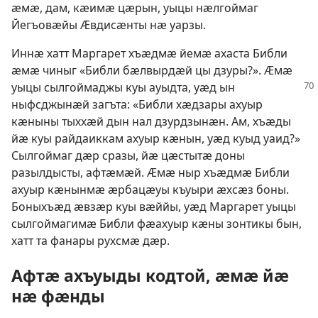
ӕмӕ, дам, кӕимӕ цӕрын, уыцы нӕлгоймаг
Йегъовӕйы Ӕвдисӕнты нӕ уарзы.
Иннӕ хатт Маргарет хъӕдмӕ йемӕ ахаста Библи
ӕмӕ чиныг «Библи бӕлвырдӕй цы дзуры?». Ӕмӕ
уыцы
сылгоймаджы куы ауыдта, уӕд ын
ныфсджынӕй загъта: «Библи хӕдзары ахуыр
кӕныны тыххӕй дын нал дзурдзынӕн. Ам, хъӕды
йӕ куы райдаиккам ахуыр кӕнын, уӕд куыд уаид?»
Сылгоймаг дӕр сразы, йӕ цӕстытӕ доны
разылдысты, афтӕмӕй. Ӕмӕ ныр хъӕдмӕ Библи
ахуыр кӕнынмӕ ӕрбацӕуы къуыри ӕхсӕз боны.
Боныхъӕд ӕвзӕр куы вӕййы, уӕд Маргарет уыцы
сылгоймагимӕ Библи фӕахуыр кӕны зонтикы бын,
хатт та фанары рухсмӕ дӕр.
Афтӕ ахъуыды кодтой, ӕмӕ йӕ
нӕ фӕнды