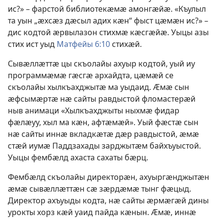
ис?» – фарстой библиотекӕмӕ амонгӕйӕ. «Къулыл
та уын „ӕхсӕз дӕсыл адих кӕн“ фыст цӕмӕн ис?» –
дис кодтой ӕрвылазон стихмӕ кӕсгӕйӕ. Уыцы азы
стих ист уыд
Матфейы 6:10
стихӕй.
Сывӕллӕттӕ цы скъолайы ахуыр кодтой, уый иу
программӕмӕ гӕсгӕ архайдта, цӕмӕй се
скъолайы хылкъахджытӕ ма уыдаид. Ӕмӕ сын
ӕфсымӕртӕ нӕ сайты равдыстой фломастерӕй
ныв анимаци «Хылкъахджыты ныхмӕ фидар
фӕлӕуу, хыл ма кӕн, афтӕмӕй». Уый фӕстӕ сын
нӕ сайты иннӕ вкладкӕтӕ дӕр равдыстой, ӕмӕ
стӕй иумӕ Паддзахады зарджытӕм байхъуыстой.
Уыцы фембӕлд ахаста сахаты бӕрц.
Фембӕлд скъолайы директорӕн, ахуыргӕнджытӕн
ӕмӕ сывӕллӕттӕн сӕ зӕрдӕмӕ тынг фӕцыд.
Директор ахъуыды кодта, нӕ сайты ӕрмӕгӕй дины
урокты хорз кӕй уаид пайда кӕнын. Ӕмӕ, иннӕ