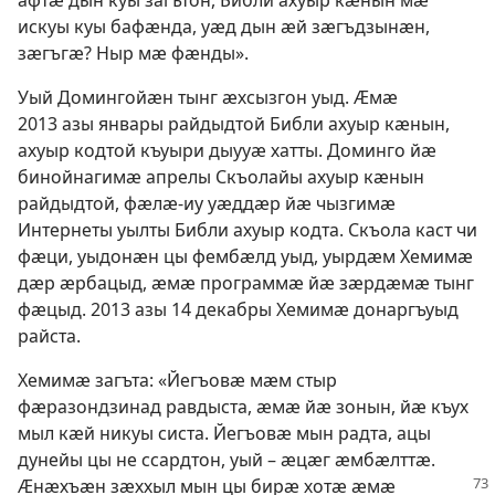
афтӕ дын куы загътон, Библи ахуыр кӕнын мӕ
искуы куы бафӕнда, уӕд дын ӕй зӕгъдзынӕн,
зӕгъгӕ? Ныр мӕ фӕнды».
Уый Домингойӕн тынг ӕхсызгон уыд. Ӕмӕ
2013 азы январы райдыдтой Библи ахуыр кӕнын,
ахуыр кодтой къуыри дыууӕ хатты. Доминго йӕ
бинойнагимӕ апрелы Скъолайы ахуыр кӕнын
райдыдтой, фӕлӕ-иу уӕддӕр йӕ чызгимӕ
Интернеты уылты Библи ахуыр кодта. Скъола каст чи
фӕци, уыдонӕн цы фембӕлд уыд, уырдӕм Хемимӕ
дӕр ӕрбацыд, ӕмӕ программӕ йӕ зӕрдӕмӕ тынг
фӕцыд. 2013 азы 14 декабры Хемимӕ донаргъуыд
райста.
Хемимӕ загъта: «Йегъовӕ мӕм стыр
фӕразондзинад равдыста, ӕмӕ йӕ зонын, йӕ къух
мыл кӕй никуы систа. Йегъовӕ мын радта, ацы
дунейы цы не ссардтон, уый – ӕцӕг ӕмбӕлттӕ.
Ӕнӕхъӕн зӕххыл мын цы бирӕ
хотӕ ӕмӕ