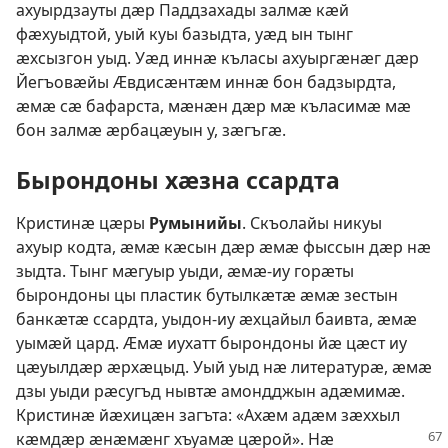
ахуырдзауты дӕр Паддзахады залмӕ кӕй
фӕхуыдтой, уый куы базыдта, уӕд ын тынг
ӕхсызгон уыд. Уӕд иннӕ къласы ахуыргӕнӕг дӕр
Йегъовӕйы Ӕвдисӕнтӕм иннӕ бон бадзырдта,
ӕмӕ сӕ бафарста, мӕнӕн дӕр мӕ къласимӕ мӕ
бон залмӕ ӕрбацӕуын у, зӕгъгӕ.
Бырондоны хӕзна ссардта
Кристинӕ цӕры
Румынийы
. Скъолайы никуы
ахуыр кодта, ӕмӕ кӕсын дӕр ӕмӕ фыссын дӕр нӕ
зыдта. Тынг мӕгуыр уыди, ӕмӕ-иу горӕты
бырондоны цы пластик бутылкӕтӕ ӕмӕ зестын
банкӕтӕ ссардта, уыдон-иу ӕхцайыл баивта, ӕмӕ
уымӕй цард. Ӕмӕ иухатт бырондоны йӕ цӕст иу
цӕуылдӕр ӕрхӕцыд. Уый уыд нӕ литературӕ, ӕмӕ
дзы уыди рӕсугъд нывтӕ амондджын адӕмимӕ.
Кристинӕ йӕхицӕн загъта: «Ахӕм адӕм зӕххыл
кӕмдӕр ӕнӕмӕнг хъуамӕ цӕрой». Нӕ