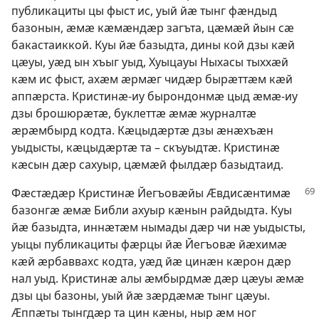
публикациты цы фыст ис, уый йӕ тынг фӕндыд
базонын, ӕмӕ кӕмӕндӕр загъта, цӕмӕй йын сӕ
бакастаиккой. Куы йӕ базыдта, дины кой дзы кӕй
цӕуы, уӕд ын хъыг уыд, Хуыцауы Ныхасы тыххӕй
кӕм ис фыст, ахӕм ӕрмӕг чидӕр бырӕттӕм кӕй
аппӕрста. Кристинӕ-иу бырондонмӕ цыд ӕмӕ-иу
дзы брошюрӕтӕ, буклеттӕ ӕмӕ журналтӕ
ӕрӕмбырд кодта. Кӕцыдӕртӕ дзы ӕнӕхъӕн
уыдысты, кӕцыдӕртӕ та – скъуыдтӕ. Кристинӕ
кӕсын дӕр сахуыр, цӕмӕй фылдӕр базыдтаид.
Фӕстӕдӕр Кристинӕ Йегъовӕйы Ӕвдисӕнтимӕ
базонгӕ ӕмӕ Библи ахуыр кӕнын райдыдта. Куы
йӕ базыдта, иннӕтӕм нымады дӕр чи нӕ уыдысты,
уыцы публикациты фӕрцы йӕ Йегъовӕ йӕхимӕ
кӕй ӕрбаввахс кодта, уӕд йӕ цинӕн кӕрон дӕр
нал уыд. Кристинӕ алы ӕмбырдмӕ дӕр цӕуы ӕмӕ
дзы цы базоны, уый йӕ зӕрдӕмӕ тынг цӕуы.
Ӕппӕты тынгдӕр та цин кӕны, ныр ӕм ног