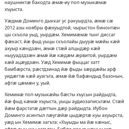
наушниктӕ бакодта ӕмӕ-иу поп-музыкӕмӕ
хъуыста.
Уӕдмӕ Доминго дыккаг ус ракуырдта, ӕмӕ сӕ
2012 азы ноябры фӕхуыдтой, чырыстон бинонтӕн
цы скъола уыд, уырдӕм. Хемимӕмӕ тынг диссаг
фӕкаст, йӕ фыд уыцы скъолайы дыууӕ мӕйы кӕй
ахуыр кӕндзӕн, ӕмӕ стӕй алцыдӕр кӕй
ныууадздзӕн ӕмӕ йӕ кӕдӕм ӕрвитой, уырдӕм
кӕй ацӕудзӕн. Уӕд Хемимӕ фыццаг хатт
бамбӕрста, рӕстдзинад йӕ фыды зӕрдӕйы арф
уидӕгтӕ кӕй ауагъта, ӕмӕ йӕ бафӕндыд базонын,
афтӕ цӕмӕн у, уый.
Хемимӕ поп-музыкӕйы бӕсты хъусын райдыдта,
йӕ фыд кӕмӕ хъуыста, уыцы аудиозаписьтӕм. Стӕй
йӕм фарстатӕ дӕттын дӕр райдыдта. Иубон
Доминго асинтыл лӕугӕйӕ цыдӕртӕ куы ахуырста,
уӕд ын Хемимӕ загъта: «Хъуыды ма йӕ кӕныс,