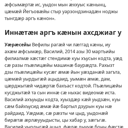
ӕфсымӕртӕ ис, уыдон мын ӕххуыс кӕнынц,
цӕмӕй Йегъовӕйы стыр уарзондзинадӕн ноджы
тынгдӕр аргъ кӕнон».
Иннӕтӕн аргъ кӕнын ахсджиаг у
Уӕрӕсейы
Вефилы рагӕй чи лӕггад кӕны, иу
ахӕм ӕфсымӕр, Василий, 2014 азы 30 мартъийы
филиалмӕ хӕстӕг стендимӕ куы хъусын кодта, уӕд
сӕ разы пъӕлицӕйы машинӕ баурӕдта. Рахызт
дзы пъӕлицӕйы кусӕг ӕмӕ йын уӕзданӕй загъта,
цӕмӕй уырдыгӕй ацыдаид, уымӕн ӕмӕ, дам,
цӕрджытӕй чидӕртӕ бахъаст кодтой. Пъӕлицӕйы
кусджытӕй та сын иннӕ сӕ ныхас видеомӕ иста.
Василий ахъуыды кодта, хуыздӕр кӕй уыдзӕн, куы
сӕм байхъусид ӕмӕ йӕ бартыл дзурын куы нӕ
райдаид. Уӕдмӕ, сӕ рӕзты чи цыд, уыдонӕй
бирӕтӕ ӕрлӕууыдысты, цы хабар у, зӕгъгӕ.
Василий уырдыгӕй ацыд, фӕлӕ дыууӕ боны фӕстӕ