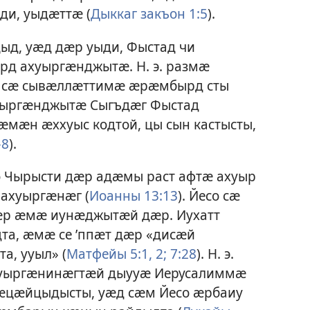
ди, уыдӕттӕ (
Дыккаг закъон 1:5
).
ыд, уӕд дӕр уыди, Фыстад чи
д ахуыргӕнджытӕ. Н. э. размӕ
тӕ сӕ сывӕллӕттимӕ ӕрӕмбырд сты
уыргӕнджытӕ Сыгъдӕг Фыстад
мӕн ӕххуыс кодтой, цы сын кастысты,
–8
).
 Чырысти дӕр адӕмы раст афтӕ ахуыр
 ахуыргӕнӕг (
Иоанны 13:13
). Йесо сӕ
ӕр ӕмӕ иунӕджытӕй дӕр. Иухатт
та, ӕмӕ се ’ппӕт дӕр «дисӕй
а, ууыл» (
Матфейы 5:1, 2;
7:28
). Н. э.
хуыргӕнинӕгтӕй дыууӕ Иерусалиммӕ
ӕцӕйцыдысты, уӕд сӕм Йесо ӕрбаиу