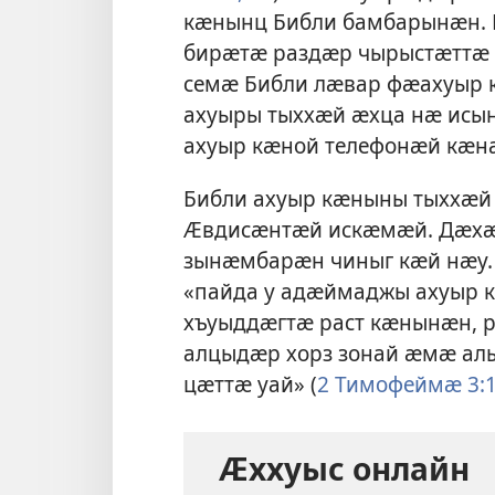
кӕнынц Библи бамбарынӕн. 
бирӕтӕ раздӕр чырыстӕттӕ
семӕ Библи лӕвар фӕахуыр 
ахуыры тыххӕй ӕхца нӕ исы
ахуыр кӕной телефонӕй кӕн
Библи ахуыр кӕныны тыххӕ
Ӕвдисӕнтӕй искӕмӕй
. Дӕх
зынӕмбарӕн чиныг кӕй нӕу.
«пайда у адӕймаджы ахуыр 
хъуыддӕгтӕ раст кӕнынӕн, р
алцыдӕр хорз зонай ӕмӕ ал
цӕттӕ уай» (
2 Тимофеймӕ 3:1
Ӕххуыс онлайн