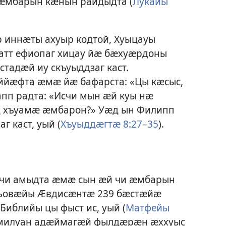
ӕмбарын кӕнын райдыдта (
Лукайы
 иннӕты ахуыр кодтой, Хуыцауы
хатт ефиопаг хицау йӕ бӕхуӕрдоны
адӕй иу скъуыддзаг каст.
ййӕфта ӕмӕ йӕ бафарста: «Цы кӕсыс,
апп радта: «Исчи мын ӕй куы нӕ
д хъуамӕ ӕмбарон?» Уӕд ын Филипп
г каст, уый (
Хъуыддӕгтӕ 8:27–35
).
чи амыдта ӕмӕ сын ӕй чи ӕмбарын
егъовӕйы Ӕвдисӕнтӕ 239 бӕстӕйӕ
блийы цы фыст ис, уый (
Матфейы
9 милуан адӕймагӕй фылдӕрӕн ӕххуыс