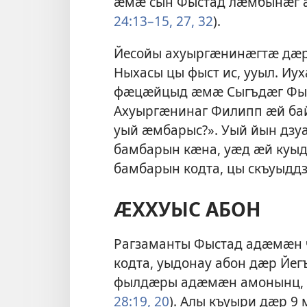
ӕмӕ сын Фыстад лӕмбынӕг 
24:13–15,
27,
32
).
Йесойы ахуыргӕнинӕгтӕ дӕр
Ныхасы цы фыст ис, ууыл. Иу
фӕцӕйцыд ӕмӕ Сыгъдӕг Фыст
Ахуыргӕнинаг Филипп ӕй ба
уый ӕмбарыс?». Уый йын дзу
бамбарын кӕна, уӕд ӕй куы
бамбарын кодта, цы скъуыддза
ӔХХУЫС АБОН
Рагзаманты Фыстад адӕмӕн 
кодта, уыдонау абон дӕр Й
фылдӕры адӕмӕн амонынц, Би
28:19, 20
). Алы къуыри дӕр 