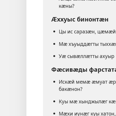
кӕны?
Ӕххуыс бинонтӕн
Цы ис саразӕн, цӕмӕй
Мӕ хъуыддӕгты тыххӕй
Уӕ сывӕллӕтты ахуыр 
Фӕсивӕды фарстат
Искӕй мемӕ ӕмуат ӕр
бакӕнон?
Куы мӕ хынджылӕг кӕн
Мӕхи иунӕг куы хатон