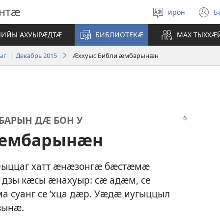
нтӕ
ирон
Б
Ӕвзаг
(
равзар
n
ЛИЙЫ АХУЫРӔДТӔ
БИБЛИОТЕКӔ
МАХ ТЫХХӔ
w
г | Декабрь 2015
Ӕххуыс Библи ӕмбарынӕн
БАРЫН ДӔ БОН У
 ӕмбарынӕн
Фыццаг хатт ӕнӕзонгӕ бӕстӕмӕ
дзы кӕсы ӕнахуыр: сӕ адӕм, се
а суанг се ’хца дӕр. Уӕдӕ иугыццыл
зынӕ.