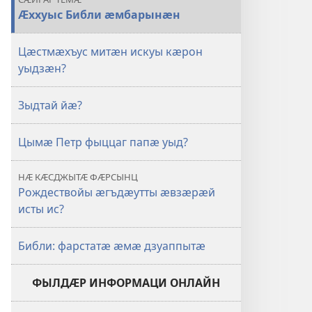
Ӕххуыс Библи ӕмбарынӕн
Цӕстмӕхъус митӕн искуы кӕрон
уыдзӕн?
Зыдтай йӕ?
Цымӕ Петр фыццаг папӕ уыд?
НӔ КӔСДЖЫТӔ ФӔРСЫНЦ
Рождествойы ӕгъдӕутты ӕвзӕрӕй
исты ис?
Библи: фарстатӕ ӕмӕ дзуаппытӕ
ФЫЛДӔР ИНФОРМАЦИ ОНЛАЙН