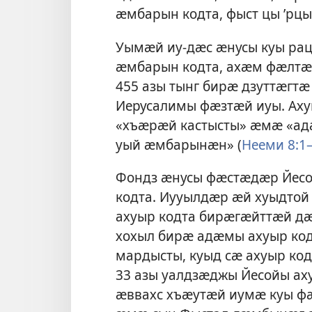
ӕмбарын кодта, фыст цы ’рцы
Уымӕй иу-дӕс ӕнусы куы рац
ӕмбарын кодта, ахӕм фӕлтӕр
455 азы тынг бирӕ дзуттӕг
Иерусалимы фӕзтӕй иуы. Ах
«хъӕрӕй кастысты» ӕмӕ «адӕ
уый ӕмбарынӕн» (
Нееми 8:1
Фондз ӕнусы фӕстӕдӕр Йесо
кодта. Иууылдӕр ӕй хуыдтой
ахуыр кодта бирӕгӕйттӕй д
хохыл бирӕ адӕмы ахуыр код
мардысты, куыд сӕ ахуыр кодт
33 азы уалдзӕджы Йесойы а
ӕввахс хъӕутӕй иумӕ куы ф