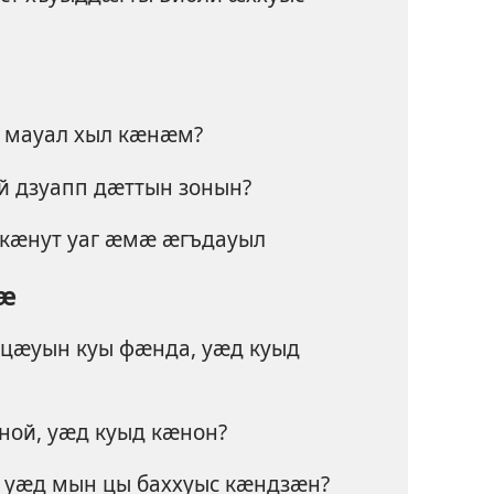
 мауал хыл кӕнӕм?
 дзуапп дӕттын зонын?
кӕнут уаг ӕмӕ ӕгъдауыл
ӕ
цӕуын куы фӕнда, уӕд куыд
ой, уӕд куыд кӕнон?
, уӕд мын цы баххуыс кӕндзӕн?