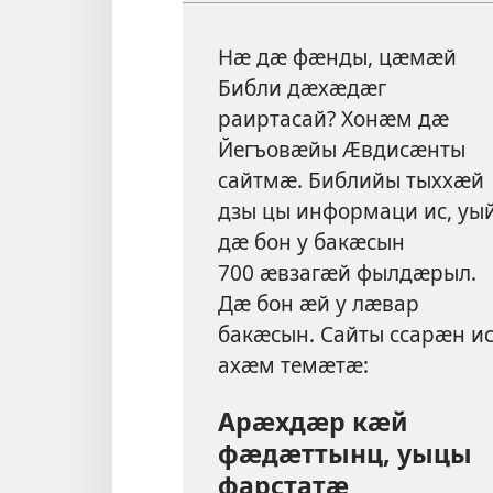
Нӕ дӕ фӕнды, цӕмӕй
Библи дӕхӕдӕг
раиртасай? Хонӕм дӕ
Йегъовӕйы Ӕвдисӕнты
сайтмӕ. Библийы тыххӕй
дзы цы информаци ис, уы
дӕ бон у бакӕсын
700 ӕвзагӕй фылдӕрыл.
Дӕ бон ӕй у лӕвар
бакӕсын. Сайты ссарӕн и
ахӕм темӕтӕ:
Арӕхдӕр кӕй
фӕдӕттынц, уыцы
фарстатӕ