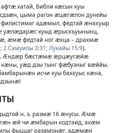
афтӕ хатай, Библи кӕсын куы
ӕсдзӕн, цыма рагон ӕцӕгӕлон дунейы
филистимаг адӕмыл, федтай ӕнахуыр
ӕ уӕлӕдарӕс куыд ӕрыскъуынынц,
нӕ, ӕмӕ федтай ног ӕхца – драхмӕ
;
2 Самуилы 3:31;
Лукайы 15:9
).
й. Ӕндӕр бӕстӕмӕ ӕрцӕугӕйӕ
 кӕны, уӕд дзы тынг фӕбузныг вӕййы.
амбарынӕн исчи куы баххуыс кӕна,
ыдзынӕ!
НТЫ
ыдтой н. э. размӕ 16 ӕнусы. Ӕмӕ
ӕн ӕй чи ӕмбарын кодтаид, ахӕм
аилы фыццаг разамонӕг, адӕмӕн