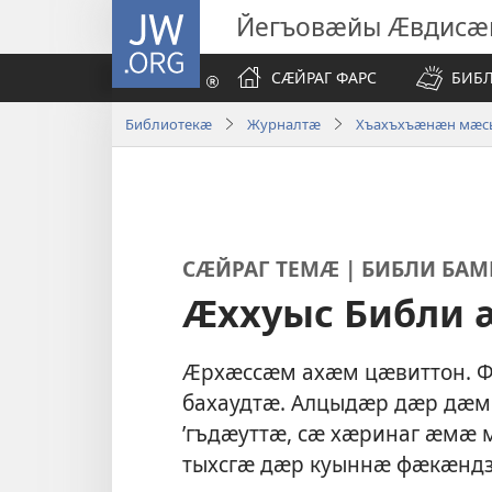
JW.ORG
Йегъовӕйы Ӕвдисӕ
СӔЙРАГ ФАРС
БИБ
Библиотекӕ
Журналтӕ
Хъахъхъӕнӕн мӕсы
СӔЙРАГ ТЕМӔ | БИБЛИ БАМ
Ӕххуыс Библи
Ӕрхӕссӕм ахӕм цӕвиттон. 
бахаудтӕ. Алцыдӕр дӕр дӕм 
’гъдӕуттӕ, сӕ хӕринаг ӕмӕ м
тыхсгӕ дӕр куыннӕ фӕкӕнд