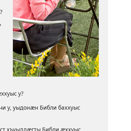
?
?
ххуыс у?
чи у, уыдонӕн Библи баххуыс
т хъуыддӕгты Библи ӕххуыс