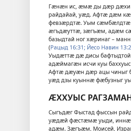
Гӕнӕн ис, ӕмӕ ды дӕр дӕхи 
райдайай, уӕд. Афтӕ дӕм к
февзӕрдтӕ. Уым сӕмбӕлдтӕ 
ӕгъдӕуттӕ, зӕгъӕм, адӕм с
базыдтай ног хӕринаг – ман
(
Рацыд 16:31;
Йесо Навин 13:2
Уыдӕттӕ дӕ дисы бафтыдто
адӕймагӕн исчи куы баххуыс
Афтӕ дӕуӕн дӕр ацы чиныг б
уӕд дзы куыннӕ фӕбузныг у
ӔХХУЫС РАГЗАМА
Сыгъдӕг Фыстад фыссын райд
уӕдӕй фӕстӕмӕ уыди, иннӕт
адӕм. Зӕгъӕм, Моисей, Изр