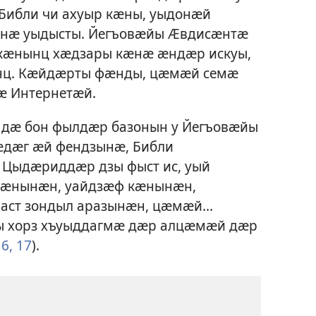
Библи чи ахуыр кӕны, уыдонӕй
 нӕ уыдысты. Йегъовӕйы Ӕвдисӕнтӕ
кӕнынц хӕдзары кӕнӕ ӕндӕр искуы,
нц. Кӕйдӕрты фӕнды, цӕмӕй семӕ
ӕ Интернетӕй.
й
дӕ бон фылдӕр базонын у Йегъовӕйы
ӕдӕг ӕй фендзынӕ, Библи
 Цыдӕриддӕр дзы фыст ис, уый
кӕнынӕн, уайдзӕф кӕнынӕн,
аст зондыл аразынӕн, цӕмӕй...
ы хорз хъуыддагмӕ дӕр алцӕмӕй дӕр
6, 17
).