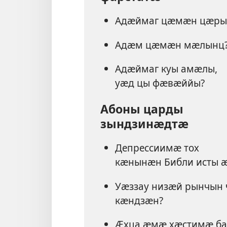
Адӕймаг цӕмӕн цӕры
Адӕм цӕмӕн мӕлынц
Адӕймаг куы амӕлы,
уӕд цы фӕвӕййы?
Абоны царды
зындзинӕдтӕ
Депрессиимӕ тох
кӕнынӕн Библи исты ӕ
Уӕззау низӕй рынчын 
кӕндзӕн?
Ӕхца ӕмӕ хӕстимӕ бас