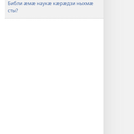
Библи ӕмӕ наукӕ кӕрӕдзи ныхмӕ
сты?