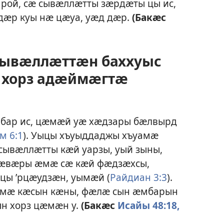
рой, сӕ сывӕллӕтты зӕрдӕты цы ис,
дӕр куы нӕ цӕуа, уӕд дӕр.
(Бакӕс
 сывӕллӕттӕн баххуыс
 хорз адӕймӕгтӕ
бар ис, цӕмӕй уӕ хӕдзары бӕлвырд
м 6:1
). Уыцы хъуыддаджы хъуамӕ
сывӕллӕтты кӕй уарзы, уый зыны,
 ӕвӕры ӕмӕ сӕ кӕй фӕдзӕхсы,
 цы ’рцӕудзӕн, уымӕй (
Райдиан 3:3
).
ммӕ кӕсын кӕны, фӕлӕ сын ӕмбарын
ын хорз цӕмӕн у.
(Бакӕс
Исайы 48:18,