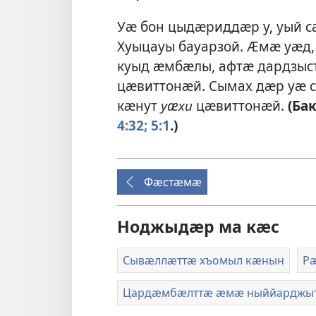
Уӕ бон цыдӕриддӕр у, уый 
Хуыцауы бауарзой. Ӕмӕ уӕд, 
куыд ӕмбӕлы, афтӕ дардзыс
цӕвиттонӕй. Сымах дӕр уӕ 
кӕнут
уӕхи
цӕвиттонӕй.
(Ба
4:32;
5:1
.)
Фӕстӕмӕ
Ноджыдӕр ма кӕс
Сывӕллӕттӕ хъомыл кӕнын
Р
Цардӕмбӕлттӕ ӕмӕ ныййарджы