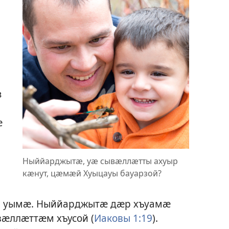
з
ӕ
Ныййарджытӕ, уӕ сывӕллӕтты ахуыр
кӕнут, цӕмӕй Хуыцауы бауарзой?
с, уымӕ. Ныййарджытӕ дӕр хъуамӕ
ӕллӕттӕм хъусой (
Иаковы 1:19
).