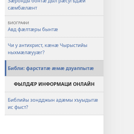
Зӕронды бонтӕ дыл рӕсугъдӕй
сӕмбӕлӕнт
БИОГРАФИ
Авд фӕлтӕры бынтӕ
Чи у антихрист, кӕнӕ Чырыстийы
ныхмӕлӕууӕг?
Библи: фарстатӕ ӕмӕ дзуаппытӕ
ФЫЛДӔР ИНФОРМАЦИ ОНЛАЙН
Библийы зондджын адӕмы хъуыдытӕ
ис фыст?