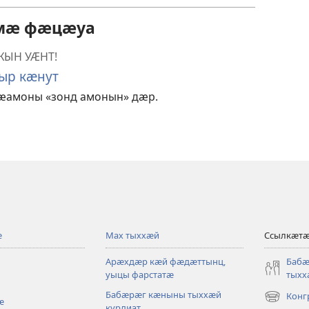
ӕмӕ фӕцӕуа
ЫН УӔНТ!
ыр кӕнут
амоны «зонд амонын» дӕр.
ӕ
Мах тыххӕй
Ссылкӕт
Арӕхдӕр кӕй фӕдӕттынц,
Баб
уыцы фарстатӕ
тыхх
Бабӕрӕг кӕныны тыххӕй
Конг
ӕ
(opens
курдиат