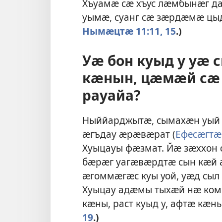
Хъуамӕ сӕ хъус лӕмбынӕг да
уымӕ, суанг сӕ зӕрдӕмӕ цы
Нымӕцтӕ 11:11,
15
.)
Уӕ бон куыд у уӕ
кӕнын, цӕмӕй сӕ
рауайа?
Ныййарджытӕ, сымахӕн уый 
ӕгъдау ӕрӕвӕрат (
Ефесӕгтӕ
Хуыцауы фӕзмат. Йӕ зӕххон 
бӕрӕг уагӕвӕрдтӕ сын кӕй
ӕгоммӕгӕс куы уой, уӕд сыл
Хуыцау адӕмы тыхӕй нӕ ко
кӕны, раст куыд у, афтӕ кӕн
19
.)