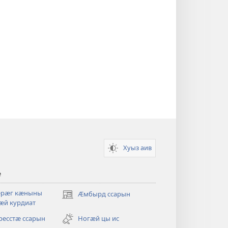
Хуыз аив
ӕ
ӕрӕг кӕныны
Ӕмбырд ссарын
(opens
ӕй курдиат
new
window)
ресстӕ ссарын
Ногӕй цы ис