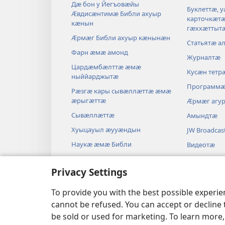
Дӕ бон у Йегъовӕйы
Буклеттӕ, 
Ӕвдисӕнтимӕ Библи ахуыр
карточкӕт
кӕнын
гӕххӕттыт
Ӕрмӕг Библи ахуыр кӕнынӕн
Статьятӕ а
Фарн ӕмӕ амонд
Журналтӕ
Цардӕмбӕлттӕ ӕмӕ
Кусӕн тетр
ныййарджытӕ
Программ
Рӕзгӕ кары сывӕллӕттӕ ӕмӕ
ӕрыгӕттӕ
Ӕрмӕг агу
Сывӕллӕттӕ
Амындтӕ
Хуыцауыл ӕууӕндын
JW Broadcas
Наукӕ ӕмӕ Библи
Видеотӕ
Истори ӕмӕ Библи
Музыкӕ
Privacy Settings
Драмӕтӕ
Аудиодрам
To provide you with the best possible experi
cannot be refused. You can accept or decline 
be sold or used for marketing. To learn more