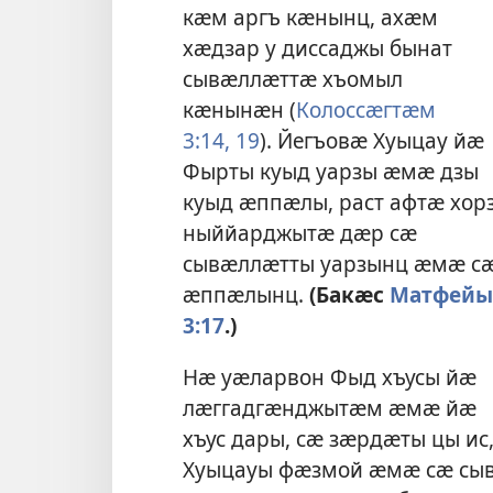
кӕм аргъ кӕнынц, ахӕм
хӕдзар у диссаджы бынат
сывӕллӕттӕ хъомыл
кӕнынӕн (
Колоссӕгтӕм
3:14,
19
). Йегъовӕ Хуыцау йӕ
Фырты куыд уарзы ӕмӕ дзы
куыд ӕппӕлы, раст афтӕ хор
ныййарджытӕ дӕр сӕ
сывӕллӕтты уарзынц ӕмӕ с
ӕппӕлынц.
(Бакӕс
Матфейы
3:17
.)
Нӕ уӕларвон Фыд хъусы йӕ
лӕггадгӕнджытӕм ӕмӕ йӕ
хъус дары, сӕ зӕрдӕты цы и
Хуыцауы фӕзмой ӕмӕ сӕ сыв