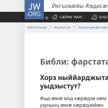
JW.ORG
Йегъовӕйы Ӕвдисӕ
СӔЙРАГ ФАРС
БИБ
Библиотекӕ
Журналтӕ
Хъахъхъӕнӕн мӕсыг
Библи: фарста
Хорз ныййарджыт
уыдзыстут?
Фыд ӕмӕ мад кӕрӕдзи кӕм
уарзынц ӕмӕ кӕрӕдзийӕн