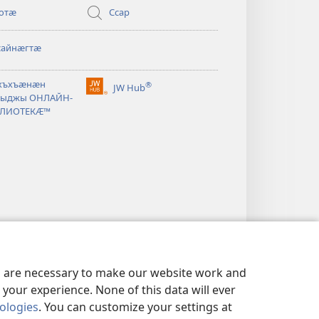
отӕ
Ссар
айнӕгтӕ
хъхъӕнӕн
®
JW Hub
(opens
ыджы ОНЛАЙН-
new
ЛИОТЕКӔ™
window)
es are necessary to make our website work and
your experience. None of this data will ever
nologies
. You can customize your settings at