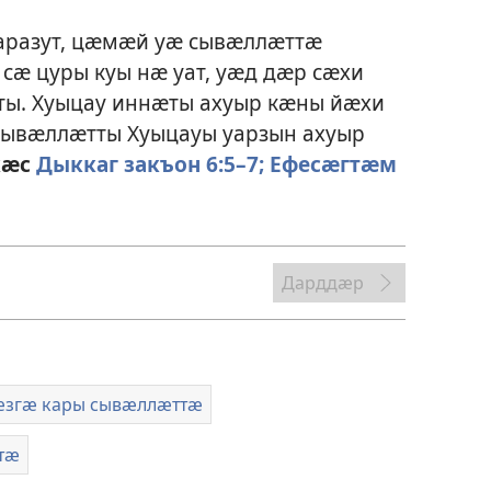
саразут, цӕмӕй уӕ сывӕллӕттӕ
сӕ цуры куы нӕ уат, уӕд дӕр сӕхи
ты. Хуыцау иннӕты ахуыр кӕны йӕхи
сывӕллӕтты Хуыцауы уарзын ахуыр
кӕс
Дыккаг закъон 6:5–7;
Ефесӕгтӕм
Дарддӕр
ӕзгӕ кары сывӕллӕттӕ
тӕ