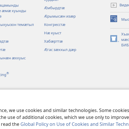
new
Виде
уацамынды
Ӕмбырдтӕ
window)
ӕ ӕмӕ хуынды
ӕ
Ӕрымысӕн изӕр
Мыс
(opens
лыхуызон темӕтыл
Конгресстӕ
new
Нӕ куыст
window)
Хъа
мӕс
ӕдтӕ
Хабӕрттӕ
(opens
БИБ
new
ӕтӕ
Ӕгас зӕххыл дӕр
window)
рынӕн ӕххуыс
®
ting
ӕтӕ
ence, we use cookies and similar technologies. Some cooki
the use of additional cookies, which we use only to improve 
, read the
Global Policy on Use of Cookies and Similar Tech