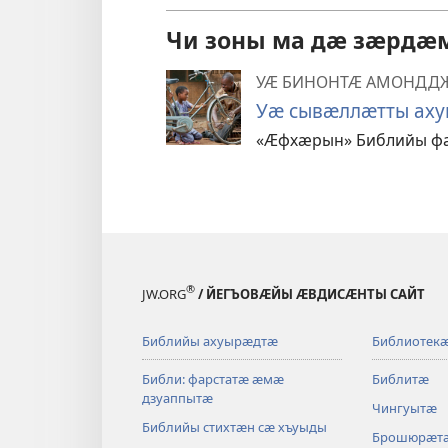
Чи зоны ма дӕ зӕрд
УӔ БИНОНТӔ АМОНДДЖ
Уӕ сывӕллӕтты аху
«Ӕфхӕрын» Библийы фӕ
®
JW.ORG
/ ЙЕГЪОВӔЙЫ ӔВДИСӔНТЫ САЙТ
Библийы ахуырӕдтӕ
Библиотек
Библи: фарстатӕ ӕмӕ
Библитӕ
дзуаппытӕ
Чингуытӕ
Библийы стихтӕн сӕ хъуыды
Брошюрӕт