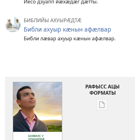
Йесо дзуапп йӕхӕдӕг дӕтты.
БИБЛИЙЫ АХУЫРӔДТӔ
Библи ахуыр кӕнын афӕлвар
Библи лӕвар ахуыр кӕнын афӕлвар.
РАФЫСС АЦЫ
ФОРМАТЫ
Публикацитӕ
цавӕр
форматы
ис
рафыссӕн