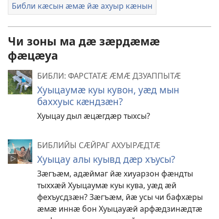
Библи кӕсын ӕмӕ йӕ ахуыр кӕнын
Чи зоны ма дӕ зӕрдӕмӕ
фӕцӕуа
БИБЛИ: ФАРСТАТӔ ӔМӔ ДЗУАППЫТӔ
Хуыцаумӕ куы кувон, уӕд мын
баххуыс кӕндзӕн?
Хуыцау дыл ӕцӕгдӕр тыхсы?
БИБЛИЙЫ СӔЙРАГ АХУЫРӔДТӔ
Хуыцау алы куывд дӕр хъусы?
Зӕгъӕм, адӕймаг йӕ хиуарзон фӕндты
тыххӕй Хуыцаумӕ куы кува, уӕд ӕй
фехъусдзӕн? Зӕгъӕм, йӕ усы чи бафхӕры
ӕмӕ иннӕ бон Хуыцауӕй арфӕдзинӕдтӕ