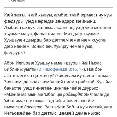
кӕнын
Кӕй зӕгъын ӕй хъӕуы, ӕмбӕлттӕй ӕрмӕст иу куы
фӕдзуры, уӕд кӕрӕдзийӕ адард вӕййынц.
Ӕмбӕлттӕ куы фӕныхас кӕнынц, уӕд уый монолог
хъуамӕ ма уа, фӕлӕ диалог. Мах дӕр хъуамӕ
Хуыцауӕн дзырды бар дӕттӕм ӕмӕ йӕм хъусгӕ
дӕр кӕнӕм. Зоныс ӕй, Хуыцау немӕ куыд
фӕдзуры?
Абон Йегъовӕ Хуыцау немӕ «дзуры» йӕ Ныхас
Библийы уылты (
2 Тимофеймӕ 3:16, 17
). Нӕ бон
афтӕ зӕгъын цӕмӕн у? Ӕркӕсӕм иу цӕвиттонмӕ.
Зӕгъӕм, де ’ввахс ӕмбалӕй писмо райстай. Куы йӕ
бакастӕ, уӕд иннӕтӕн цингӕнгӕйӕ дзурыс:
«Мӕнӕ ма мын ме ’мбал цы
радзырдта
!» Фӕлӕ де
’мбалимӕ нӕ ныхас кодтай, ӕрмӕст ын йӕ
ныхӕстӕ
бакастӕ
. Раст афтӕ Библи куы кӕсай, уӕд
Йегъовӕйӕн бар дӕттыс, цӕмӕй демӕ ныхас