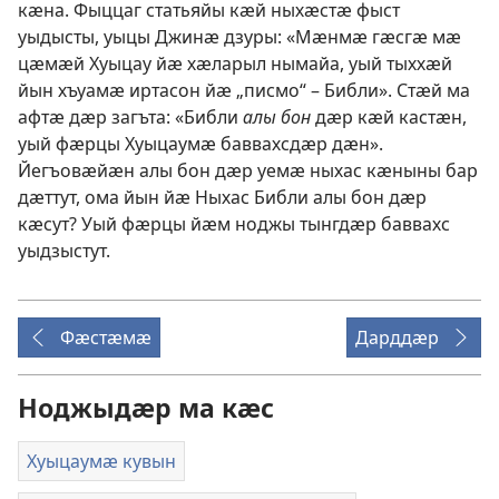
кӕна. Фыццаг статьяйы кӕй ныхӕстӕ фыст
уыдысты, уыцы Джинӕ дзуры: «Мӕнмӕ гӕсгӕ мӕ
цӕмӕй Хуыцау йӕ хӕларыл нымайа, уый тыххӕй
йын хъуамӕ иртасон йӕ „писмо“ – Библи». Стӕй ма
афтӕ дӕр загъта: «Библи
алы бон
дӕр кӕй кастӕн,
уый фӕрцы Хуыцаумӕ баввахсдӕр дӕн».
Йегъовӕйӕн алы бон дӕр уемӕ ныхас кӕныны бар
дӕттут, ома йын йӕ Ныхас Библи алы бон дӕр
кӕсут? Уый фӕрцы йӕм ноджы тынгдӕр баввахс
уыдзыстут.
Фӕстӕмӕ
Дарддӕр
Ноджыдӕр ма кӕс
Хуыцаумӕ кувын