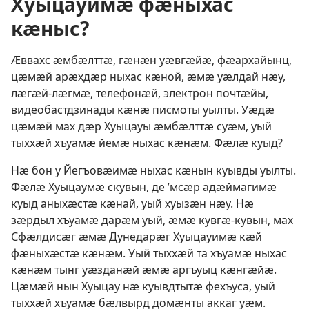
Хуыцауимӕ фӕныхас
кӕныс?
Ӕввахс ӕмбӕлттӕ, гӕнӕн уӕвгӕйӕ, фӕархайынц,
цӕмӕй арӕхдӕр ныхас кӕной, ӕмӕ уӕлдай нӕу,
лӕгӕй-лӕгмӕ, телефонӕй, электрон почтӕйы,
видеобастдзинады кӕнӕ писмоты уылты. Уӕдӕ
цӕмӕй мах дӕр Хуыцауы ӕмбӕлттӕ суӕм, уый
тыххӕй хъуамӕ йемӕ ныхас кӕнӕм. Фӕлӕ куыд?
Нӕ бон у Йегъовӕимӕ ныхас кӕнын куывды уылты.
Фӕлӕ Хуыцаумӕ скувын, де ’мсӕр адӕймагимӕ
куыд аныхӕстӕ кӕнай, уый хуызӕн нӕу. Нӕ
зӕрдыл хъуамӕ дарӕм уый, ӕмӕ кувгӕ-кувын, мах
Сфӕлдисӕг ӕмӕ Дунедарӕг Хуыцауимӕ кӕй
фӕныхӕстӕ кӕнӕм. Уый тыххӕй та хъуамӕ ныхас
кӕнӕм тынг уӕзданӕй ӕмӕ аргъуыц кӕнгӕйӕ.
Цӕмӕй нын Хуыцау нӕ куывдтытӕ фехъуса, уый
тыххӕй хъуамӕ бӕлвырд домӕнты аккаг уӕм.