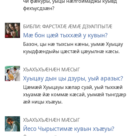
чи фӕкуры, уыцы нӕлгоймаджы куывд
фехъусдзӕн?
БИБЛИ: ФАРСТАТӔ ӔМӔ ДЗУАППЫТӔ
Мӕ бон цӕй тыххӕй у кувын?
Базон, цы нӕ тыхсын кӕны, уымӕ Хуыцау
куыдфӕндыйы цӕстӕй цӕуылнӕ кӕсы.
ХЪАХЪХЪӔНӔН МӔСЫГ
Хуыцау дын цы дзуры, уый аразыс?
Цӕмӕй Хуыцауы хӕлар суай, уый тыххӕй
хъуамӕ йӕ коммӕ кӕсай, уымӕй тынгдӕр
ӕй ницы хъӕуы.
ХЪАХЪХЪӔНӔН МӔСЫГ
Йесо Чырыстимӕ кувын хъӕуы?