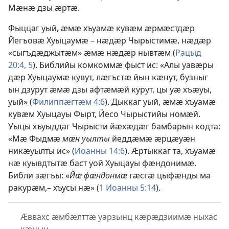
Мӕнӕ дзы ӕртӕ.
Фыццаг уый, ӕмӕ хъуамӕ кувӕм ӕрмӕстдӕр
Йегъовӕ Хуыцаумӕ – нӕдӕр Чырыстимӕ, нӕдӕр
«сыгъдӕджытӕм» ӕмӕ нӕдӕр нывтӕм (
Рацыд
20:4, 5
). Библийы комкоммӕ фыст ис: «Алы уавӕры
дӕр Хуыцаумӕ кувут, лӕгъстӕ йын кӕнут, бузныг
ын дзурут ӕмӕ дзы афтӕмӕй курут, цы уӕ хъӕуы,
уый» (
Филиппӕгтӕм 4:6
). Дыккаг уый, ӕмӕ хъуамӕ
кувӕм Хуыцауы Фырт, Йесо Чырыстийы номӕй.
Уыцы хъуыддаг Чырысти йӕхӕдӕг бамбарын кодта:
«Мӕ Фыдмӕ
мӕн уылты
йеддӕмӕ ӕрцӕуӕн
никӕуылты ис» (
Иоанны 14:6
). Ӕртыккаг та, хъуамӕ
нӕ куывдтытӕ баст уой Хуыцауы фӕндонимӕ.
Библи зӕгъы: «
Йӕ фӕндонмӕ
гӕсгӕ цыфӕнды ма
ракурӕм,– хъусы нӕ» (
1 Иоанны 5:14
).
Ӕввахс ӕмбӕлттӕ уарзынц кӕрӕдзиимӕ ныхас