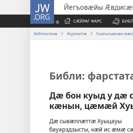
JW.ORG
Йегъовӕйы Ӕвдисӕ
СӔЙРАГ ФАРС
БИБ
Библиотекӕ
Журналтӕ
Хъахъхъӕнӕн мӕсыг
Библи: фарста
Дӕ бон куыд у дӕ
кӕнын, цӕмӕй Хуы
Дӕ сывӕллӕттӕ Хуыцауы
бауарздзысты, кӕй ис ӕмӕ с