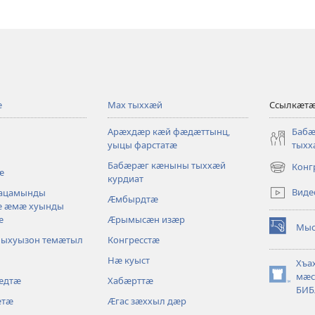
ӕ
Мах тыххӕй
Ссылкӕт
Арӕхдӕр кӕй фӕдӕттынц,
Баб
уыцы фарстатӕ
тыхх
Бабӕрӕг кӕныны тыххӕй
Конг
ӕ
(opens
курдиат
new
Виде
уацамынды
Ӕмбырдтӕ
window)
ӕ ӕмӕ хуынды
ӕ
Ӕрымысӕн изӕр
Мыс
(opens
лыхуызон темӕтыл
Конгресстӕ
new
Нӕ куыст
window)
Хъа
мӕс
ӕдтӕ
Хабӕрттӕ
(opens
БИБ
new
ӕтӕ
Ӕгас зӕххыл дӕр
window)