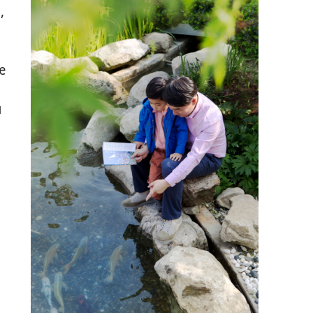
,
ӕ
ы