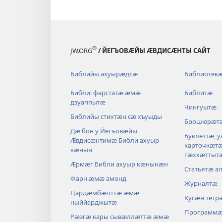
®
JW.ORG
/ ЙЕГЪОВӔЙЫ ӔВДИСӔНТЫ САЙТ
Библийы ахуырӕдтӕ
Библиотек
Библи: фарстатӕ ӕмӕ
Библитӕ
дзуаппытӕ
Чингуытӕ
Библийы стихтӕн сӕ хъуыды
Брошюрӕт
Дӕ бон у Йегъовӕйы
Буклеттӕ, 
Ӕвдисӕнтимӕ Библи ахуыр
карточкӕт
кӕнын
гӕххӕттыт
Ӕрмӕг Библи ахуыр кӕнынӕн
Статьятӕ а
Фарн ӕмӕ амонд
Журналтӕ
Цардӕмбӕлттӕ ӕмӕ
Кусӕн тетр
ныййарджытӕ
Программ
Рӕзгӕ кары сывӕллӕттӕ ӕмӕ