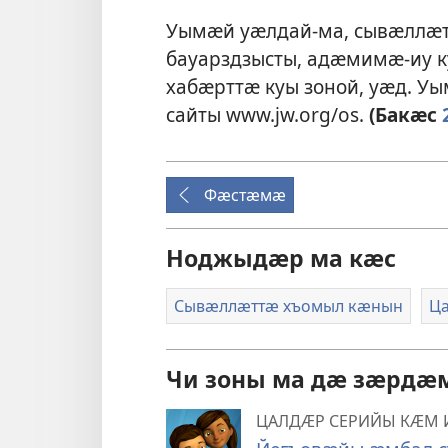
Уымӕй уӕлдай-ма, сывӕллӕт
бауарздзысты, адӕмимӕ-иу к
хабӕрттӕ куы зоной, уӕд. Уы
сайты www.jw.org/os.
(Бакӕс
Фӕстӕмӕ
Ноджыдӕр ма кӕс
Сывӕллӕттӕ хъомыл кӕнын
Ц
Чи зоны ма дӕ зӕрд
ЦАЛДӔР СЕРИЙЫ КӔМ 