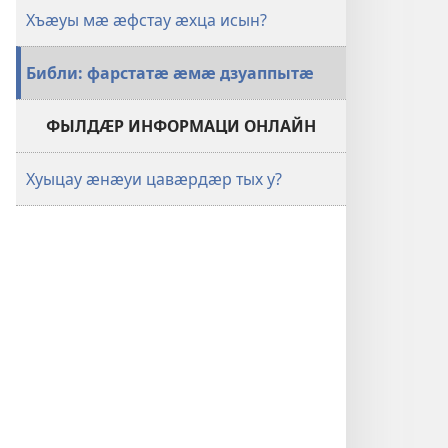
Хъӕуы мӕ ӕфстау ӕхца исын?
Библи: фарстатӕ ӕмӕ дзуаппытӕ
ФЫЛДӔР ИНФОРМАЦИ ОНЛАЙН
Хуыцау ӕнӕуи цавӕрдӕр тых у?