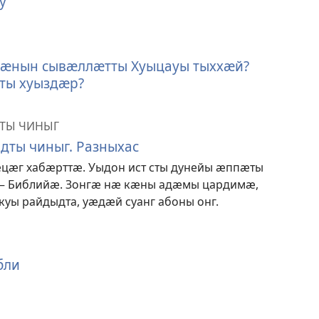
у
кӕнын сывӕллӕтты Хуыцауы тыххӕй?
ты хуыздӕр?
ТЫ ЧИНЫГ
дты чиныг. Разныхас
цӕг хабӕрттӕ. Уыдон ист сты дунейы ӕппӕты
– Библийӕ. Зонгӕ нӕ кӕны адӕмы цардимӕ,
куы райдыдта, уӕдӕй суанг абоны онг.
бли