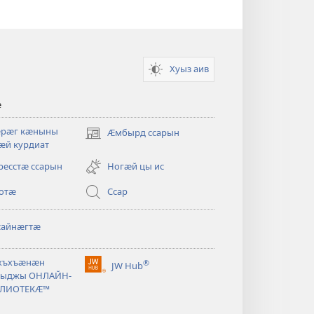
Хуыз аив
ӕ
ӕрӕг кӕныны
Ӕмбырд ссарын
(opens
ӕй курдиат
new
window)
ресстӕ ссарын
Ногӕй цы ис
отӕ
Ссар
айнӕгтӕ
хъхъӕнӕн
®
JW Hub
(opens
ыджы ОНЛАЙН-
new
ЛИОТЕКӔ™
window)