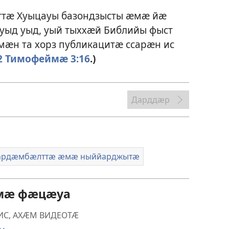
тӕ Хуыцауы базондзысты ӕмӕ йӕ
уыд уыд, уый тыххӕй Библийы фыст
мӕн та хорз публикацитӕ ссарӕн ис
2 Тимофеймӕ 3:16
.)
Дарддӕр
ардӕмбӕлттӕ ӕмӕ ныййарджытӕ
ӕмӕ фӕцӕуа
ИС, АХӔМ ВИДЕОТӔ