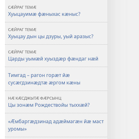
СӔЙРАГ ТЕМӔ
Хуыцауимӕ фӕныхас кӕныс?
СӔЙРАГ ТЕМӔ
Хуыцау дын цы дзуры, уый аразыс?
СӔЙРАГ ТЕМӔ
Царды уымӕй хуыздӕр фӕндаг нӕй
Тимгад – рагон горӕт йӕ
сусӕгдзинӕдтӕ ӕргом кӕны
НӔ КӔСДЖЫТӔ ФӔРСЫНЦ
Цы зонӕм Рождествойы тыххӕй?
«Ӕмбаргӕдзинад адӕймагӕн йӕ маст
уромы»