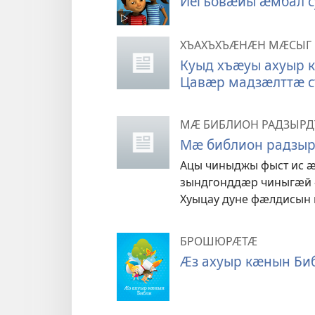
Йегъовӕйы ӕмбал с
ХЪАХЪХЪӔНӔН МӔСЫГ
Куыд хъӕуы ахуыр 
Цавӕр мадзӕлттӕ с
МӔ БИБЛИОН РАДЗЫРД
Мӕ библион радзыр
Ацы чиныджы фыст ис ӕ
зындгонддӕр чиныгӕй 
Хуыцау дуне фӕлдисын 
БРОШЮРӔТӔ
Ӕз ахуыр кӕнын Би