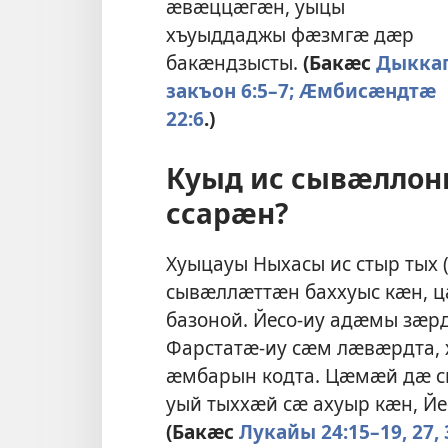
ӕвӕццӕгӕн, уыцы
хъуыддаджы фӕзмгӕ дӕр
бакӕндзысты.
(Бакӕс
Дыкка
закъон 6:5–7;
Ӕмбисӕндтӕ
22:6
.)
Куыд ис сывӕлло
ссарӕн?
Хуыцауы Ныхасы ис стыр тых 
сывӕллӕттӕн баххуыс кӕн, 
базоной. Йесо-иу адӕмы зӕр
Фарстатӕ-иу сӕм лӕвӕрдта, 
ӕмбарын кодта. Цӕмӕй дӕ с
уый тыххӕй сӕ ахуыр кӕн, Йе
(Бакӕс
Лукайы 24:15–19,
27,