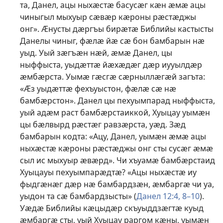
та, Данел, ацы ныхӕстӕ басусӕг кӕн ӕмӕ ацы
чиныгыл мыхуыр сӕвӕр кӕроны рӕстӕджы
онг». Ӕнусты дӕргъы бирӕтӕ Библийы кастысты
Данелы чиныг, фӕлӕ йӕ сӕ бон бамбарын нӕ
уыд. Уый зӕгъӕн нӕй, ӕмӕ Данел, цы
ныффыста, уыдӕттӕ йӕхӕдӕг дӕр иууылдӕр
ӕмбӕрста. Уымӕ гӕсгӕ сӕрныллӕгӕй загъта:
«Ӕз уыдӕттӕ фехъуыстон, фӕлӕ сӕ нӕ
бамбӕрстон». Данел цы пехуымпарад ныффыста,
уый адӕм раст бамбӕрстаиккой, Хуыцау уымӕн
цы бӕлвырд рӕстӕг равзӕрста, уӕд. Зӕд
бамбарын кодта: «Ацу, Данел, уымӕн ӕмӕ ацы
ныхӕстӕ кӕроны рӕстӕджы онг сты сусӕг ӕмӕ
сыл ис мыхуыр ӕвӕрд». Чи хъуамӕ бамбӕрстаид
Хуыцауы пехуымпарӕдтӕ? «Ацы ныхӕстӕ иу
фыдгӕнӕг дӕр нӕ бамбардзӕн, ӕмбаргӕ чи уа,
уыдон та сӕ бамбардзысты» (
Данел 12:4,
8–10
).
Уӕдӕ Библийы кӕцыдӕр скъуыддзӕгтӕ куыд
ӕмбаргӕ сты, уый Хуыцау раргом кӕны, уымӕн