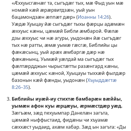
«Ӕххуысгӕнӕг та, сыгъдӕг тых, мӕ Фыд уын мӕ
номӕй кӕй ӕрӕрвитдзӕн, уый уын
бацамондзӕн ӕппӕт дӕр» (
Иоанны 14:26
).
Уӕдӕ Хуыцау йӕ сыгъдӕг тыхы фӕрцы адӕмӕн
ӕххуыс кӕны, цӕмӕй Библи ӕмбарой. Фӕлӕ
дзы ӕххуыс чи нӕ агуры, уыдонӕн йӕ сыгъдӕг
тых нӕ ратты, ӕмӕ уымӕ гӕсгӕ, Библийы цы
фӕкӕсынц, уый арӕх ӕмбаргӕ дӕр нӕ
фӕкӕнынц. Уымӕй уӕлдай ма сыгъдӕг тых
фӕлтӕрдджын чырыстӕтты разӕнгард кӕны,
цӕмӕй ӕххуыс кӕной, Хуыцауы тыххӕй фылдӕр
базонын кӕй фӕнды, уыдонӕн (
Хъуыддӕгтӕ
8:26–35
).
Библийы иуӕй-иу стихтӕ бамбарӕн вӕййы,
уымӕн афон куы ӕрцӕуы, ӕрмӕстдӕр уӕд.
Зӕгъӕм, зӕд пехуымпар Данелӕн загъта,
цӕмӕй ныффыстаид, фидӕны чи хъуамӕ
сӕххӕст уыдаид, ахӕм хабар. Зӕд ын загъта: «Ды