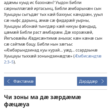
адӕмы куыд ис базонӕн? Уыдон Библи
сӕрныллӕгӕй иртасынц, Библи ӕмбарынӕн сын
Хуыцауы сыгъдӕг тых кӕй баххуыс кӕндзӕн, ууыл
сӕ ныфс дарынц, ӕмӕ сӕ фидарӕй уырны,
Хуыцауы абонӕй тынгдӕр кӕй никуы фӕндыд,
цӕмӕй Библи раст ӕмбарӕм. Дӕ хорзӕхӕй,
Йегъовӕйы Ӕвдисӕнтимӕ аныхас кӕн кӕнӕ сын
сӕ сайтмӕ бацу. Библи нын зӕгъы:
«Ӕмбарындзинад куы курай... уӕд... ссардзынӕ
Хуыцауы тыххӕй зонындзинӕдтӕ» (
Ӕмбисӕндтӕ
2:3–5
).
Фӕстӕмӕ
Дарддӕр
Чи зоны ма дӕ зӕрдӕмӕ
фӕцӕуа