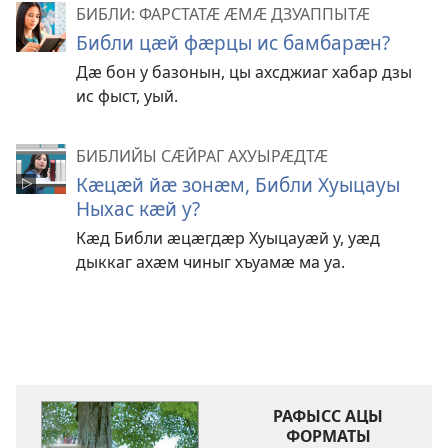
БИБЛИ: ФАРСТАТӔ ӔМӔ ДЗУАППЫТӔ
Библи цӕй фӕрцы ис бамбарӕн?
Дӕ бон у базонын, цы ахсджиаг хабар дзы
ис фыст, уый.
БИБЛИЙЫ СӔЙРАГ АХУЫРӔДТӔ
Кӕцӕй йӕ зонӕм, Библи Хуыцауы
Ныхас кӕй у?
Кӕд Библи ӕцӕгдӕр Хуыцауӕй у, уӕд
дыккаг ахӕм чиныг хъуамӕ ма уа.
РАФЫСС АЦЫ
ФОРМАТЫ