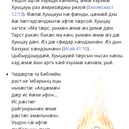
Уыдон афтӕ хъуыды кӕнынц, ӕмӕ хъуамӕ
Хуыцауы раз ӕмризӕджы ризой (
Екклесиаст
12:13
). Фӕлӕ Хуыцауы нӕ фӕнды, цӕмӕй дзы
йӕ лӕггадгӕнджытӕ афтӕ тӕрсой. Хуыцау
загъта: «Ма тӕрс, уымӕн ӕмӕ ӕз демӕ дӕн.
Тарст ракӕс-бакӕс ма кӕн, уымӕн ӕмӕ ӕз дӕ
Хуыцау дӕн. Ӕз дӕ сфидар кӕндзынӕн. Ӕз дын
баххуыс кӕндзынӕн» (
Исай 41:10
).
Цыбырдзырдӕй, Хуыцауӕй тӕрсын нысан кӕны,
кад ӕмӕ йын аргъ кӕй хъуамӕ кӕнӕм, уый.
Чидӕртӕ та Библийы
раст не ’мбарынц ацы
ныхӕстӕ: «Алцӕмӕн
дӕр ис йӕхи афон...
Ис рӕстӕг
райгуырынӕн ӕмӕ
рӕстӕг амӕлынӕн».
Уыдон сӕ афтӕ