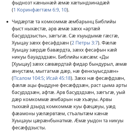
фыднозт кӕнынӕй ӕмӕ хӕтындзинадӕй
(
1 Коринфӕгтӕм 6:9, 10
).
Чидӕртӕ та комкоммӕ ӕмбарынц Библийы
фыст ныхӕстӕ, арв ӕмӕ зӕхх «артӕй
басудздзысты», зӕгъгӕ. Сӕ хъуыдымӕ гӕсгӕ,
Хуыцау зӕхх фесафдзӕн (
2 Петры 3:7
). Фӕлӕ
Хуыцау зӕрдӕ бавӕрдта, зӕхх фесафын кӕй
никуы бауадздзӕн. Библийы кӕсӕм: «Ды
[Хуыцау] зӕхх сӕвӕрдтай фидар бындурыл, ӕмӕ
ӕнустӕм, мыггагмӕ дӕр, нӕ фенкъуысдзӕн»
(
Псалом 104:5;
Исай 45:18
). Зӕхх нӕ фесӕфдзӕн,
фӕлӕ ацы фыддуне фесӕфдзӕн, раст цыма арты
басудздзӕн, афтӕ. Арв басудздзӕн, зӕгъгӕ, уый
дӕр комкоммӕ ӕмбарын нӕ хъӕуы. Арвы
тыххӕй дзырд комкоммӕ куы фӕцӕуы, уӕд
фӕамоны уӕлӕрвтӕм, стъалытӕм кӕнӕ
Хуыцауы цӕрӕнбынатмӕ. Ӕмӕ уыдон та никуы
фесӕфдзысты.