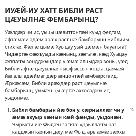
ИУӔЙ-ИУ ХАТТ БИБЛИ РАСТ
ЦӔУЫЛНӔ ФЕМБАРЫНЦ?
Уӕлдӕр чи ис, уыцы цӕвиттонтӕй куыд федтам,
афтӕмӕй адӕм арӕх раст нӕ бамбарынц Библийы
стихтӕ. Фӕлӕ цымӕ Хуыцау уый цӕмӕн бауагъта?
Чидӕртӕ фӕхъуыды кӕнынц, зӕгъгӕ, кӕд Хуыцау
ӕппӕты зондджындӕр у ӕмӕ алцыдӕр зоны, уӕд
Библи афтӕ цӕуылнӕ ныффыссын кодта, цӕмӕй
йӕ алы адӕймаг дӕр ӕнцонтӕй ӕмбӕрстаид.
Ӕркӕсӕм, Библи арӕхдӕр раст цӕуылнӕ
бамбарынц, уымӕн цы ӕртӕ аххосаджы ис,
уыдонмӕ.
Библи бамбарын йӕ бон у, сӕрныллӕг чи у
ӕмӕ ахуыр кӕнын кӕй фӕнды, уыдонӕн.
Чырысти йӕ Фыдӕн загъта: «Дзыллӕты раз
кадджын кӕнын дӕу, мӕ Фыд, арв ӕмӕ зӕххы