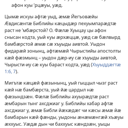
афон куы ’рцӕуы, уӕд.
Цымӕ искуы афтӕ уыд, ӕмӕ Йегъовӕйы
Ӕвдисӕнтӕ Библийы кӕцыдӕр пехуымпарӕдтӕ
раст не ’мбӕрстой? О. Фӕлӕ Хуыцау цы афон
снысан кодта, уый куы ӕрхӕццӕ, уӕд сӕ бӕлвырд
бамбӕрстой ӕмӕ сӕ хъуыды аивтой. Уыдон
фидарӕй зонынц, афтӕмӕй Чырыстийы апостолты
кӕй фӕзмынц – уыдон дӕр-иу сӕ хъуыды аивтой,
Чырысти-иу сӕ куы бараст кодта, уӕд (
Хъуыддӕгтӕ
1:6, 7
).
Мигътӕ кӕцӕй фӕзынынц, уый гыццыл чызг раст
кӕй нӕ бамбӕрста, уый йӕ цардыл нӕ
фӕзындзӕн. Фӕлӕ Библийы ахуырӕдтӕ раст
ӕмбарын тынг ахсджиаг у. Библийы хабар афтӕ
ахсджиаг у, ӕмӕ Библи йӕхӕдӕг чи кӕсы ӕмӕ йӕ
бамбарын кӕй фӕнды, уыдоны ӕнӕмӕнгӕй хъӕуы
ӕххуыс. Уӕдӕ дын чи баххуыс кӕндзӕн, уыцы