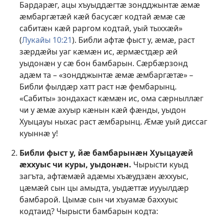
Бардарӕг, ацы хъуыддӕгтӕ зондджынтӕ ӕмӕ
ӕмбаргӕтӕй кӕй басусӕг кодтай ӕмӕ сӕ
сабитӕн кӕй раргом кодтай, уый тыххӕй»
(
Лукайы 10:21
). Библи афтӕ фыст у, ӕмӕ, раст
зӕрдӕйы уаг кӕмӕн ис, ӕрмӕстдӕр ӕй
уыдонӕн у сӕ бон бамбарын. Сӕрбӕрзонд
адӕм та – «зондджынтӕ ӕмӕ ӕмбаргӕтӕ» –
Библи фылдӕр хатт раст нӕ фембарынц.
«Сабиты» зондахаст кӕмӕн ис, ома сӕрныллӕг
чи у ӕмӕ ахуыр кӕнын кӕй фӕнды, уыдон
Хуыцауы ныхас раст ӕмбарынц. Ӕмӕ уый диссаг
куыннӕ у!
Библи фыст у, йӕ бамбарынӕн Хуыцауӕй
ӕххуыс чи куры, уыдонӕн.
Чырысти куыд
загъта, афтӕмӕй адӕмы хъӕудзӕн ӕххуыс,
цӕмӕй сын цы амыдта, уыдӕттӕ иууылдӕр
бамбарой. Цымӕ сын чи хъуамӕ баххуыс
кодтаид? Чырысти бамбарын кодта: