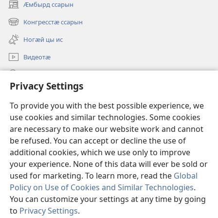
Ӕмбырд ссарын
(opens
new
Конгресстӕ ссарын
(opens
window)
new
Ногӕй цы ис
window)
Видеотӕ
Ссар
Privacy Settings
Мысайнӕгтӕ
(opens
To provide you with the best possible experience, we
new
use cookies and similar technologies. Some cookies
window)
Хъахъхъӕнӕн мӕсыджы ОНЛАЙН-БИБЛИОТЕКӔ™
are necessary to make our website work and cannot
(opens
new
be refused. You can accept or decline the use of
®
JW Hub
window)
additional cookies, which we use only to improve
(opens
new
your experience. None of this data will ever be sold or
window)
used for marketing. To learn more, read the
Global
Policy on Use of Cookies and Similar Technologies
.
Copyright
© 2026 Watch Tower Bible and Tract Society of Pennsylvania.
You can customize your settings at any time by going
УСЛОВИЯ ИСПОЛЬЗОВАНИЯ
|
ПОЛИТИКА
to
Privacy Settings
.
S
КОНФИДЕНЦИАЛЬНОСТИ
|
PRIVACY SETTINGS