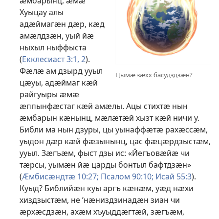
ӕмбарынц, ӕмӕ
Хуыцау алы
адӕймагӕн дӕр, кӕд
амӕлдзӕн, уый йӕ
ныхыл ныффыста
(
Екклесиаст 3:1, 2
).
Фӕлӕ ам дзырд ууыл
Цымӕ зӕхх басудздзӕн?
цӕуы, адӕймаг кӕй
райгуыры ӕмӕ
ӕппынфӕстаг кӕй амӕлы. Ацы стихтӕ нын
ӕмбарын кӕнынц, мӕлӕтӕй хызт кӕй ничи у.
Библи ма нын дзуры, цы уынаффӕтӕ рахӕссӕм,
уыдон дӕр кӕй фӕзынынц, цас фӕцӕрдзыстӕм,
ууыл. Зӕгъӕм, фыст дзы ис: «Йегъовӕйӕ чи
тӕрсы, уымӕн йӕ царды бонтыл бафтдзӕн»
(
Ӕмбисӕндтӕ 10:27;
Псалом 90:10;
Исай 55:3
).
Куыд? Библийӕн куы аргъ кӕнӕм, уӕд нӕхи
хиздзыстӕм, не ’нӕниздзинадӕн зиан чи
ӕрхӕсдзӕн, ахӕм хъуыддӕгтӕй, зӕгъӕм,