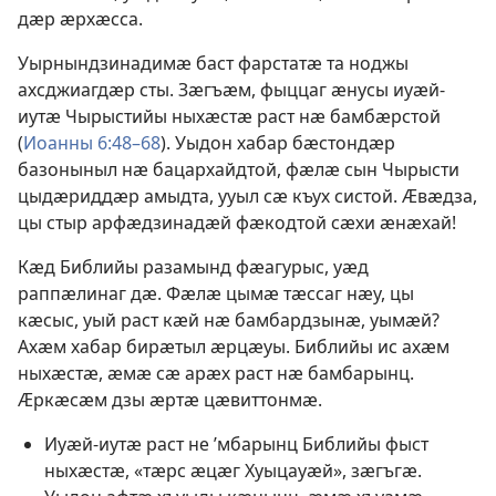
дӕр ӕрхӕсса.
Уырнындзинадимӕ баст фарстатӕ та ноджы
ахсджиагдӕр сты. Зӕгъӕм, фыццаг ӕнусы иуӕй-
иутӕ Чырыстийы ныхӕстӕ раст нӕ бамбӕрстой
(
Иоанны 6:48–68
). Уыдон хабар бӕстондӕр
базоныныл нӕ бацархайдтой, фӕлӕ сын Чырысти
цыдӕриддӕр амыдта, ууыл сӕ къух систой. Ӕвӕдза,
цы стыр арфӕдзинадӕй фӕкодтой сӕхи ӕнӕхай!
Кӕд Библийы разамынд фӕагурыс, уӕд
раппӕлинаг дӕ. Фӕлӕ цымӕ тӕссаг нӕу, цы
кӕсыс, уый раст кӕй нӕ бамбардзынӕ, уымӕй?
Ахӕм хабар бирӕтыл ӕрцӕуы. Библийы ис ахӕм
ныхӕстӕ, ӕмӕ сӕ арӕх раст нӕ бамбарынц.
Ӕркӕсӕм дзы ӕртӕ цӕвиттонмӕ.
Иуӕй-иутӕ раст не ’мбарынц Библийы фыст
ныхӕстӕ, «тӕрс ӕцӕг Хуыцауӕй», зӕгъгӕ.