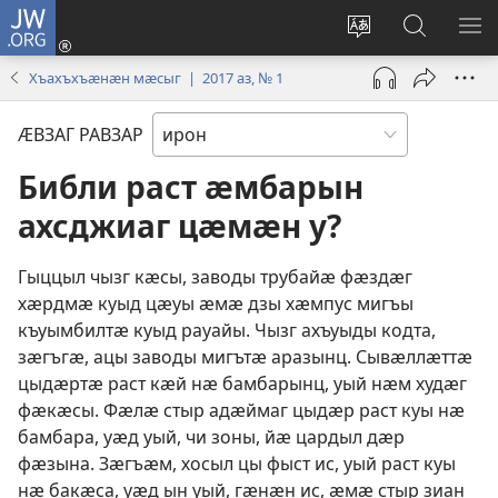
JW.ORG
Бацу
(opens
Сайты
Ссар
М
new
ӕвзаг
сайты
РА
Хъахъхъӕнӕн мӕсыг | 2017 аз, № 1
window)
фӕивын
jw.org
ӔВЗАГ РАВЗАР
Библи раст ӕмбарын
ахсджиаг цӕмӕн у?
Гыццыл чызг кӕсы, заводы трубайӕ фӕздӕг
хӕрдмӕ куыд цӕуы ӕмӕ дзы хӕмпус мигъы
къуымбилтӕ куыд рауайы. Чызг ахъуыды кодта,
зӕгъгӕ, ацы заводы мигътӕ аразынц. Сывӕллӕттӕ
цыдӕртӕ раст кӕй нӕ бамбарынц, уый нӕм худӕг
фӕкӕсы. Фӕлӕ стыр адӕймаг цыдӕр раст куы нӕ
бамбара, уӕд уый, чи зоны, йӕ цардыл дӕр
фӕзына. Зӕгъӕм, хосыл цы фыст ис, уый раст куы
нӕ бакӕса, уӕд ын уый, гӕнӕн ис, ӕмӕ стыр зиан