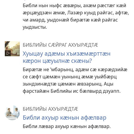
Библи нын ныфс ӕвӕры, ахӕм рӕстӕг кӕй
ӕрцӕудзӕн ӕмӕ, Лазӕр куыд райгас, афтӕ,
чи амард, уыдонӕй бирӕтӕ кӕй райгас
уыдзысты.
БИБЛИЙЫ СӔЙРАГ АХУЫРӔДТӔ
Хуыцау адӕмы хъизӕмӕрттӕн
кӕрон цӕуылнӕ скӕны?
Бирӕтӕ не ’мбарынц, адӕм сӕ кӕрӕдзийӕ
се сӕфт цӕмӕн уынынц ӕмӕ уыйбӕрц
зындзинӕдтӕ цӕмӕн ӕвзарынц. Ацы
фарстайӕн Библийы ис бӕлвырд дзуапп.
БИБЛИЙЫ АХУЫРӔДТӔ
Библи ахуыр кӕнын афӕлвар
Библи лӕвар ахуыр кӕнын афӕлвар.