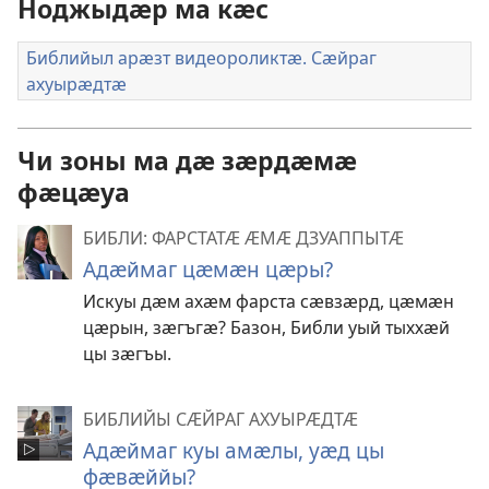
Ноджыдӕр ма кӕс
Библийыл арӕзт видеороликтӕ. Сӕйраг
ахуырӕдтӕ
Чи зоны ма дӕ зӕрдӕмӕ
фӕцӕуа
БИБЛИ: ФАРСТАТӔ ӔМӔ ДЗУАППЫТӔ
Адӕймаг цӕмӕн цӕры?
Искуы дӕм ахӕм фарста сӕвзӕрд, цӕмӕн
цӕрын, зӕгъгӕ? Базон, Библи уый тыххӕй
цы зӕгъы.
БИБЛИЙЫ СӔЙРАГ АХУЫРӔДТӔ
Адӕймаг куы амӕлы, уӕд цы
фӕвӕййы?