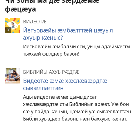
Чи зоны ма дӕ зӕрдӕмӕ
фӕцӕуа
ВИДЕОТӔ
Йегъовӕйы ӕмбӕлттӕй цӕуыл
ахуыр кӕныс?
Йегъовӕйы ӕмбал чи сси, уыцы адӕймӕгты
тыххӕй фылдӕр базон!
БИБЛИЙЫ АХУЫРӔДТӔ
Видеотӕ ӕмӕ хӕслӕвӕрдтӕ
сывӕллӕттӕн
Ацы видеотӕ ӕмӕ цымыдисаг
хӕслӕвӕрдтӕ сты Библийыл арӕзт. Уӕ бон
сӕ у пайда кӕнын, цӕмӕй уӕ сывӕллӕттӕн
Библи хуыздӕр базонынӕн баххуыс кӕнат.